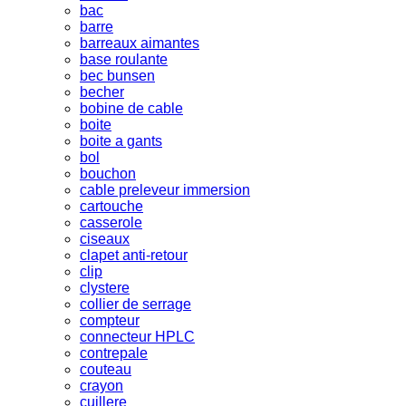
bac
barre
barreaux aimantes
base roulante
bec bunsen
becher
bobine de cable
boite
boite a gants
bol
bouchon
cable preleveur immersion
cartouche
casserole
ciseaux
clapet anti-retour
clip
clystere
collier de serrage
compteur
connecteur HPLC
contrepale
couteau
crayon
cuillere