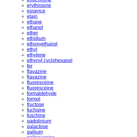
erythrosine
essence
etain
ethane
ethanol
ether
ethidium
ethoxyethanol
ethyl
ethylene
ethynyl cyclohexanol
fer
flavazine
flavazine
fluoresceine
fluoresceine
formaldehyde
formol
fructose
fuchsine
fuschine
gadolinium
galactose
gallium