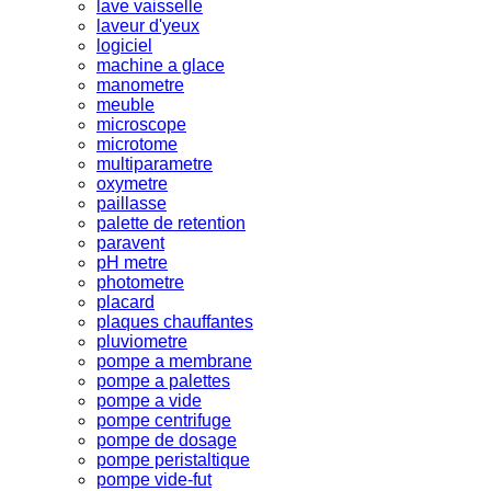
lave vaisselle
laveur d'yeux
logiciel
machine a glace
manometre
meuble
microscope
microtome
multiparametre
oxymetre
paillasse
palette de retention
paravent
pH metre
photometre
placard
plaques chauffantes
pluviometre
pompe a membrane
pompe a palettes
pompe a vide
pompe centrifuge
pompe de dosage
pompe peristaltique
pompe vide-fut