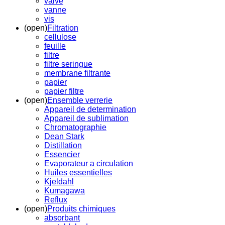
valve
vanne
vis
(open)
Filtration
cellulose
feuille
filtre
filtre seringue
membrane filtrante
papier
papier filtre
(open)
Ensemble verrerie
Appareil de determination
Appareil de sublimation
Chromatographie
Dean Stark
Distillation
Essencier
Evaporateur a circulation
Huiles essentielles
Kjeldahl
Kumagawa
Reflux
(open)
Produits chimiques
absorbant