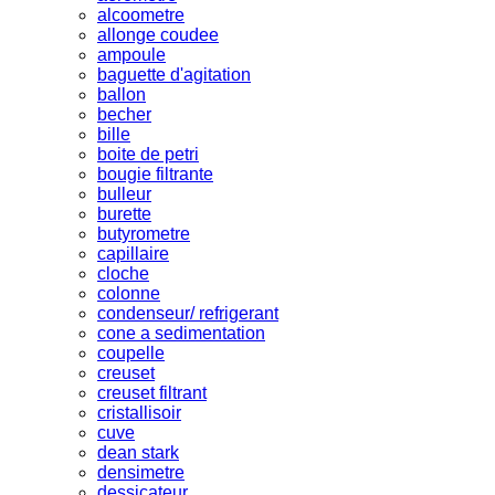
alcoometre
allonge coudee
ampoule
baguette d'agitation
ballon
becher
bille
boite de petri
bougie filtrante
bulleur
burette
butyrometre
capillaire
cloche
colonne
condenseur/ refrigerant
cone a sedimentation
coupelle
creuset
creuset filtrant
cristallisoir
cuve
dean stark
densimetre
dessicateur