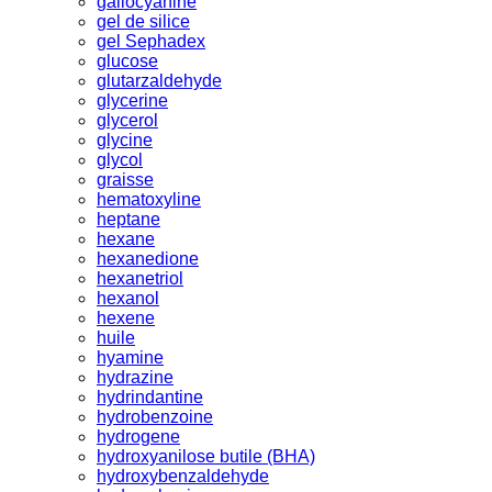
gallocyanine
gel de silice
gel Sephadex
glucose
glutarzaldehyde
glycerine
glycerol
glycine
glycol
graisse
hematoxyline
heptane
hexane
hexanedione
hexanetriol
hexanol
hexene
huile
hyamine
hydrazine
hydrindantine
hydrobenzoine
hydrogene
hydroxyanilose butile (BHA)
hydroxybenzaldehyde