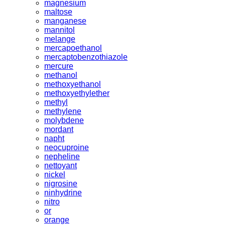
magnesium
maltose
manganese
mannitol
melange
mercapoethanol
mercaptobenzothiazole
mercure
methanol
methoxyethanol
methoxyethylether
methyl
methylene
molybdene
mordant
napht
neocuproine
nepheline
nettoyant
nickel
nigrosine
ninhydrine
nitro
or
orange