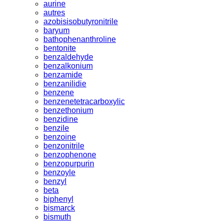
aurine
autres
azobisisobutyronitrile
baryum
bathophenanthroline
bentonite
benzaldehyde
benzalkonium
benzamide
benzanilidie
benzene
benzenetetracarboxylic
benzethonium
benzidine
benzile
benzoine
benzonitrile
benzophenone
benzopurpurin
benzoyle
benzyl
beta
biphenyl
bismarck
bismuth