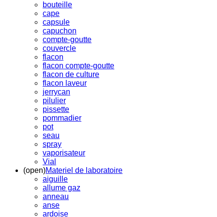
bouteille
cape
capsule
capuchon
compte-goutte
couvercle
flacon
flacon compte-goutte
flacon de culture
flacon laveur
jerrycan
pilulier
pissette
pommadier
pot
seau
spray
vaporisateur
Vial
(open)
Materiel de laboratoire
aiguille
allume gaz
anneau
anse
ardoise