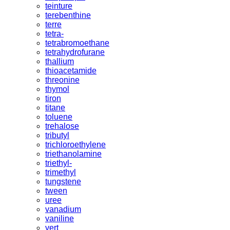
teinture
terebenthine
terre
tetra-
tetrabromoethane
tetrahydrofurane
thallium
thioacetamide
threonine
thymol
tiron
titane
toluene
trehalose
tributyl
trichloroethylene
triethanolamine
triethyl-
trimethyl
tungstene
tween
uree
vanadium
vaniline
vert