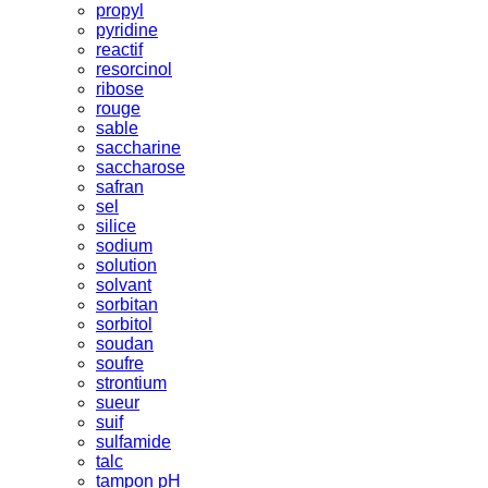
propyl
pyridine
reactif
resorcinol
ribose
rouge
sable
saccharine
saccharose
safran
sel
silice
sodium
solution
solvant
sorbitan
sorbitol
soudan
soufre
strontium
sueur
suif
sulfamide
talc
tampon pH