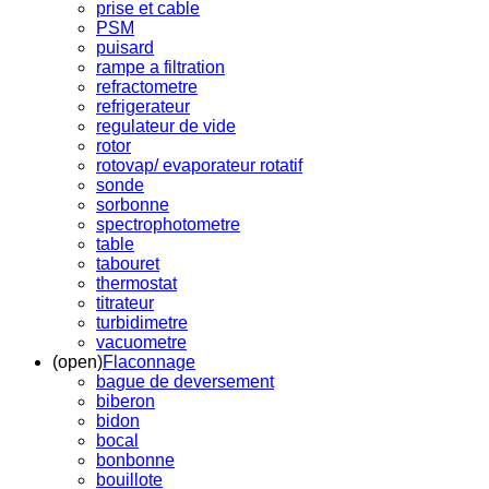
prise et cable
PSM
puisard
rampe a filtration
refractometre
refrigerateur
regulateur de vide
rotor
rotovap/ evaporateur rotatif
sonde
sorbonne
spectrophotometre
table
tabouret
thermostat
titrateur
turbidimetre
vacuometre
(open)
Flaconnage
bague de deversement
biberon
bidon
bocal
bonbonne
bouillote