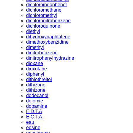
dichloroindophenol
dichloromethane
dichloromethyl
dichloronitrobenzene
dichloroquinone
diethyl
dihydroxynaphtalene
dimethoxybenzidine
dimethyl
dinitrobenzene
dinitrophenylhydrazine
dioxane
dioxolane
diphenyl
dithiothreitol
dithizone
dithizone
dodecanol
dolomie
dopamine
E.D.T.A
E.G.T.A.
eau
eosine
eriochrome