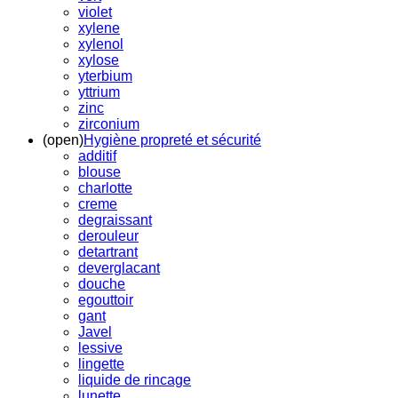
violet
xylene
xylenol
xylose
yterbium
yttrium
zinc
zirconium
(open)
Hygiène propreté et sécurité
additif
blouse
charlotte
creme
degraissant
derouleur
detartrant
deverglacant
douche
egouttoir
gant
Javel
lessive
lingette
liquide de rincage
lunette