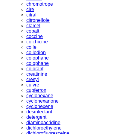
chromotrope
cire
citral
citronellole
clarcel
cobalt
coccine
colchicine
colle
collodion
colophane
colophane
colorant
creatinine
cresyl
cuivre
cupferron
cyclohexane
cyclohexanone
cyclohexene
desinfectant
detergent
diaminoacridine
dichloroethylene
dichlorofluoresceine