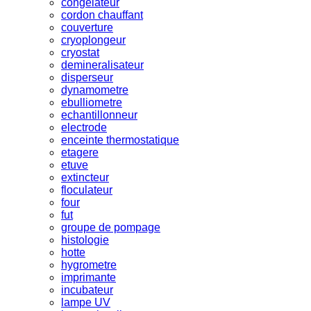
congelateur
cordon chauffant
couverture
cryoplongeur
cryostat
demineralisateur
disperseur
dynamometre
ebulliometre
echantillonneur
electrode
enceinte thermostatique
etagere
etuve
extincteur
floculateur
four
fut
groupe de pompage
histologie
hotte
hygrometre
imprimante
incubateur
lampe UV