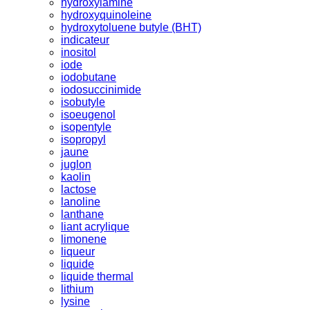
hydroxylamine
hydroxyquinoleine
hydroxytoluene butyle (BHT)
indicateur
inositol
iode
iodobutane
iodosuccinimide
isobutyle
isoeugenol
isopentyle
isopropyl
jaune
juglon
kaolin
lactose
lanoline
lanthane
liant acrylique
limonene
liqueur
liquide
liquide thermal
lithium
lysine