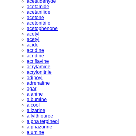
acetaldehyde
acetamide
acetanilide
acetone
acetonitrile
acetophenone
acetyl
acetyl
acide
acridine
acridine
acriflavine
acrylamide
acrylonitrile
adipoyl
adrenaline
agar
alanine
albumine
alcool
alizarine
allylthiouree
alpha terpineol
alphazurine
alumine