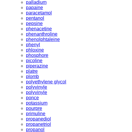
palladium
papaine
paracetamol
pentanol
pepsine
phenacetine
phenanthroline
phenolphtaleine
phenyl
phloxine
phosphore
picoline
piperazine
platre
plomb
polyethylene glycol
polyvinyle
polyvinyle
ponce
potassium
pourpre
primuline
propanediol
propanetriol
propanol