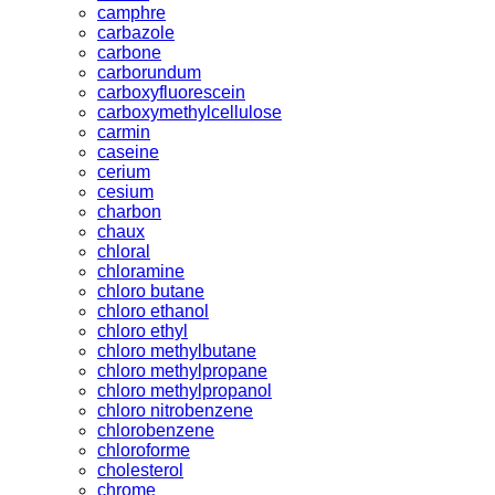
camphre
carbazole
carbone
carborundum
carboxyfluorescein
carboxymethylcellulose
carmin
caseine
cerium
cesium
charbon
chaux
chloral
chloramine
chloro butane
chloro ethanol
chloro ethyl
chloro methylbutane
chloro methylpropane
chloro methylpropanol
chloro nitrobenzene
chlorobenzene
chloroforme
cholesterol
chrome