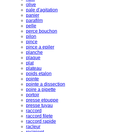
olive
pale d'agitation
panier
parafilm
pelle
perce bouchon
pilon
pince
pince a epiler
planche
plaque
plat
plateau
poids etalon
pointe
pointe a dissection
poire a pipette
portoir
presse etouppe
presse tuyau
raccord
raccord filete
raccord rapide
racleur
recipient