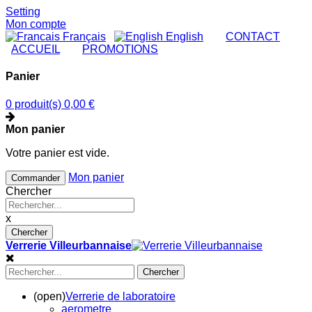
Setting
Mon compte
Français
English
|
CONTACT
|
ACCUEIL
|
PROMOTIONS
Panier
0 produit(s)
0,00 €
Mon panier
Votre panier est vide.
Mon panier
Commander
Chercher
x
Chercher
Verrerie Villeurbannaise
Chercher
(open)
Verrerie de laboratoire
aerometre