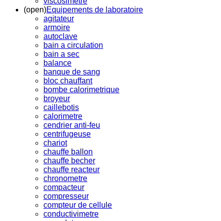
viscosimetre
(open)
Equipements de laboratoire
agitateur
armoire
autoclave
bain a circulation
bain a sec
balance
banque de sang
bloc chauffant
bombe calorimetrique
broyeur
caillebotis
calorimetre
cendrier anti-feu
centrifugeuse
chariot
chauffe ballon
chauffe becher
chauffe reacteur
chronometre
compacteur
compresseur
compteur de cellule
conductivimetre