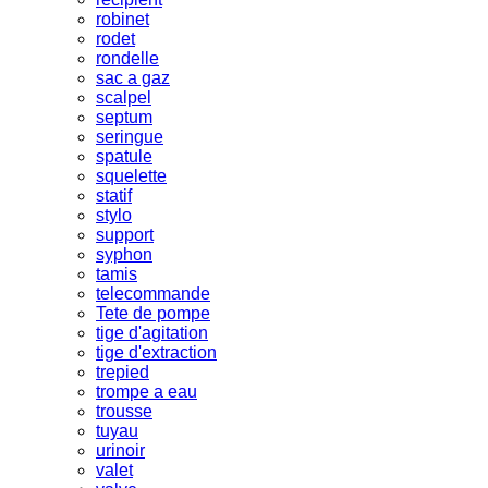
robinet
rodet
rondelle
sac a gaz
scalpel
septum
seringue
spatule
squelette
statif
stylo
support
syphon
tamis
telecommande
Tete de pompe
tige d'agitation
tige d'extraction
trepied
trompe a eau
trousse
tuyau
urinoir
valet