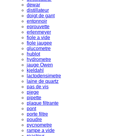
dewar
distillateur
doigt de gant
entonnoir
eprouvette
erlenmeyer
fiole a vide
fiole jaugee
glucometre
hublot
hydrometre
jauge Owen
kjeldahl
lactodensimetre
laine de quartz
pas de vis
piege
pipette
plaque filtrante
pont
porte filtre
poudre
pycnometre
rampe a vide
reacteur