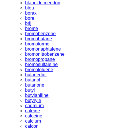
blanc de meudon
bleu
borax
bore
brij
brome
bromobenzene
bromobutane
bromoforme
bromonaphtalene
bromonitrobenzene
bromopropane
bromosulfaleine
bromotoluene
butanediol
butanol
butanone
butyl
butylaniline
butyryle
cadmium
cafeine
calceine
calcium
calcon