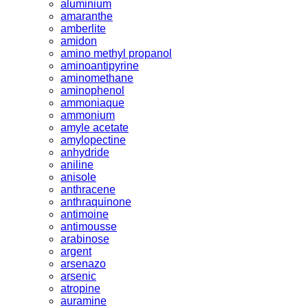
aluminium
amaranthe
amberlite
amidon
amino methyl propanol
aminoantipyrine
aminomethane
aminophenol
ammoniaque
ammonium
amyle acetate
amylopectine
anhydride
aniline
anisole
anthracene
anthraquinone
antimoine
antimousse
arabinose
argent
arsenazo
arsenic
atropine
auramine