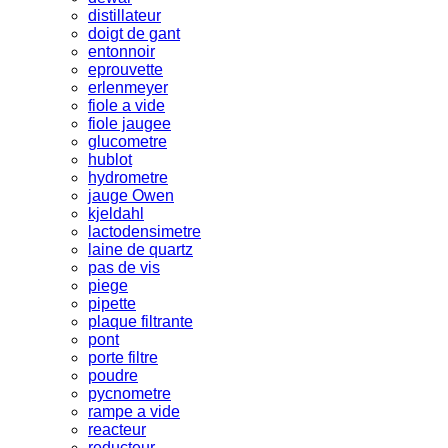
distillateur
doigt de gant
entonnoir
eprouvette
erlenmeyer
fiole a vide
fiole jaugee
glucometre
hublot
hydrometre
jauge Owen
kjeldahl
lactodensimetre
laine de quartz
pas de vis
piege
pipette
plaque filtrante
pont
porte filtre
poudre
pycnometre
rampe a vide
reacteur
reducteur