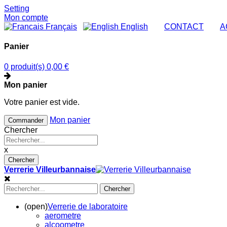
Setting
Mon compte
Français
English
|
CONTACT
|
A
Panier
0 produit(s)
0,00 €
Mon panier
Votre panier est vide.
Mon panier
Commander
Chercher
x
Chercher
Verrerie Villeurbannaise
Chercher
(open)
Verrerie de laboratoire
aerometre
alcoometre