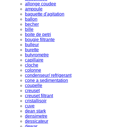
allonge coudee
ampoule
baguette d'agitation
ballon
becher
bille
boite de petri
bougie filtrante
bulleur
burette
butyrometre
capillaire
cloche
colonne
condenseur/ refrigerant
cone a sedimentation
coupelle
creuset
creuset filtrant
cristallisoir
cuve
dean stark
densimetre
dessicateur
dewar