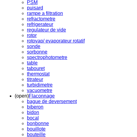
PSM
puisard
rampe a filtration
refractometre
refrigerateur
regulateur de vide
rotor
rotovap/ evaporateur rotatif
sonde
sorbonne
spectrophotometre
table
tabouret
thermostat
titrateur
turbidimetre
vacuometre
(open)
Flaconnage
bague de deversement
biberon
bidon
bocal
bonbonne
bouillote
bouteille