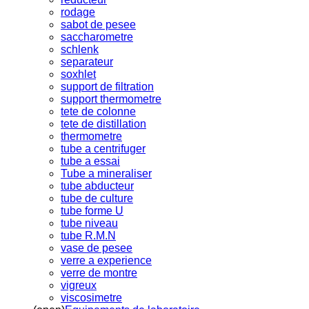
rodage
sabot de pesee
saccharometre
schlenk
separateur
soxhlet
support de filtration
support thermometre
tete de colonne
tete de distillation
thermometre
tube a centrifuger
tube a essai
Tube a mineraliser
tube abducteur
tube de culture
tube forme U
tube niveau
tube R.M.N
vase de pesee
verre a experience
verre de montre
vigreux
viscosimetre