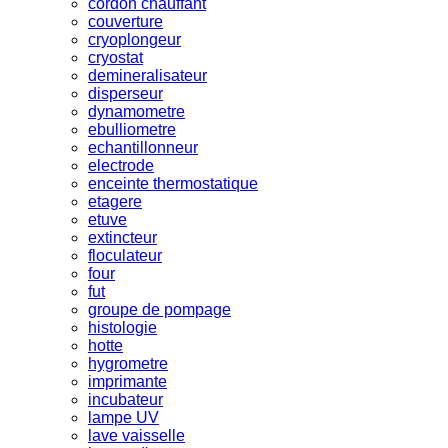
cordon chauffant
couverture
cryoplongeur
cryostat
demineralisateur
disperseur
dynamometre
ebulliometre
echantillonneur
electrode
enceinte thermostatique
etagere
etuve
extincteur
floculateur
four
fut
groupe de pompage
histologie
hotte
hygrometre
imprimante
incubateur
lampe UV
lave vaisselle