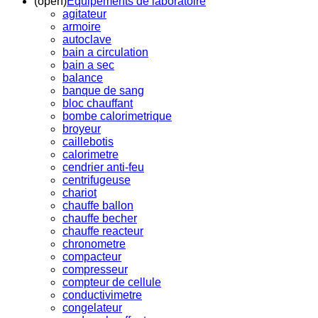
(open)
Equipements de laboratoire
agitateur
armoire
autoclave
bain a circulation
bain a sec
balance
banque de sang
bloc chauffant
bombe calorimetrique
broyeur
caillebotis
calorimetre
cendrier anti-feu
centrifugeuse
chariot
chauffe ballon
chauffe becher
chauffe reacteur
chronometre
compacteur
compresseur
compteur de cellule
conductivimetre
congelateur