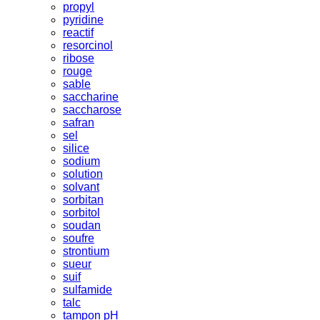
propyl
pyridine
reactif
resorcinol
ribose
rouge
sable
saccharine
saccharose
safran
sel
silice
sodium
solution
solvant
sorbitan
sorbitol
soudan
soufre
strontium
sueur
suif
sulfamide
talc
tampon pH