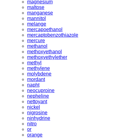
magnesium
maltose
manganese
mannitol
melange
mercapoethanol
mercaptobenzothiazole
mercure
methanol
methoxyethanol
methoxyethylether
methyl
methylene
molybdene
mordant
napht
neocuproine
nepheline
nettoyant
nickel
nigrosine
ninhydrine
nitro
or
orange