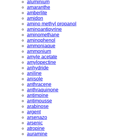
aluminium
amaranthe
amberlite
amidon
amino methyl propanol
aminoantipyrine
aminomethane
aminophenol
ammoniaque
ammonium
amyle acetate
amylopectine
anhydride
aniline
anisole
anthracene
anthraquinone
antimoine
antimousse
arabinose
argent
arsenazo
arsenic
atropine
auramine