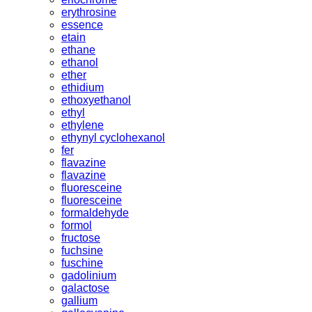
erythrosine
essence
etain
ethane
ethanol
ether
ethidium
ethoxyethanol
ethyl
ethylene
ethynyl cyclohexanol
fer
flavazine
flavazine
fluoresceine
fluoresceine
formaldehyde
formol
fructose
fuchsine
fuschine
gadolinium
galactose
gallium