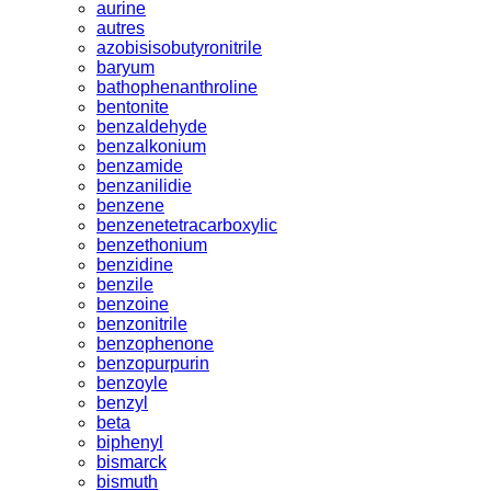
aurine
autres
azobisisobutyronitrile
baryum
bathophenanthroline
bentonite
benzaldehyde
benzalkonium
benzamide
benzanilidie
benzene
benzenetetracarboxylic
benzethonium
benzidine
benzile
benzoine
benzonitrile
benzophenone
benzopurpurin
benzoyle
benzyl
beta
biphenyl
bismarck
bismuth