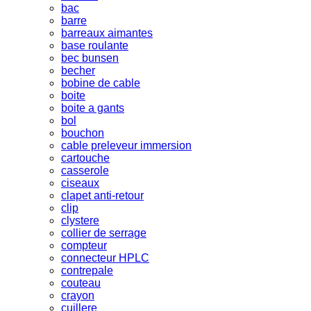
bac
barre
barreaux aimantes
base roulante
bec bunsen
becher
bobine de cable
boite
boite a gants
bol
bouchon
cable preleveur immersion
cartouche
casserole
ciseaux
clapet anti-retour
clip
clystere
collier de serrage
compteur
connecteur HPLC
contrepale
couteau
crayon
cuillere