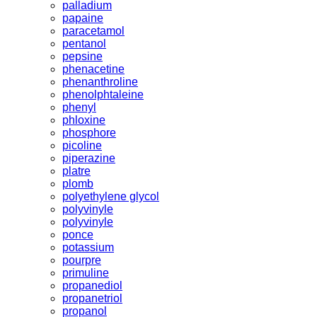
palladium
papaine
paracetamol
pentanol
pepsine
phenacetine
phenanthroline
phenolphtaleine
phenyl
phloxine
phosphore
picoline
piperazine
platre
plomb
polyethylene glycol
polyvinyle
polyvinyle
ponce
potassium
pourpre
primuline
propanediol
propanetriol
propanol