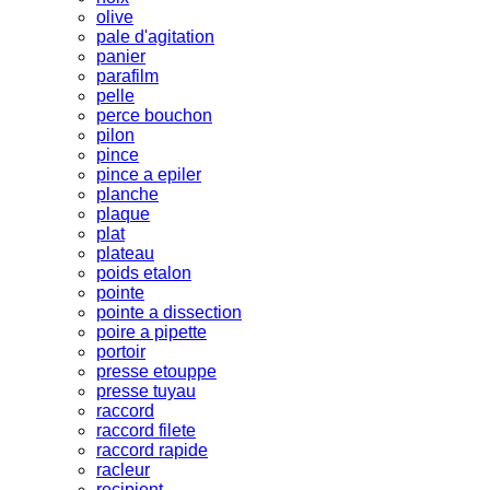
olive
pale d'agitation
panier
parafilm
pelle
perce bouchon
pilon
pince
pince a epiler
planche
plaque
plat
plateau
poids etalon
pointe
pointe a dissection
poire a pipette
portoir
presse etouppe
presse tuyau
raccord
raccord filete
raccord rapide
racleur
recipient