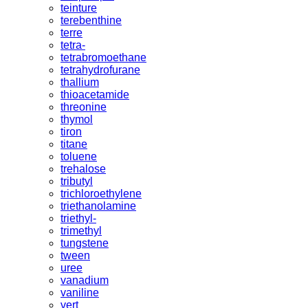
teinture
terebenthine
terre
tetra-
tetrabromoethane
tetrahydrofurane
thallium
thioacetamide
threonine
thymol
tiron
titane
toluene
trehalose
tributyl
trichloroethylene
triethanolamine
triethyl-
trimethyl
tungstene
tween
uree
vanadium
vaniline
vert