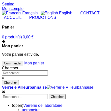
Setting
Mon compte
Français
English
|
CONTACT
|
ACCUEIL
|
PROMOTIONS
Panier
0 produit(s)
0,00 €
Mon panier
Votre panier est vide.
Mon panier
Commander
Chercher
x
Chercher
Verrerie Villeurbannaise
Chercher
(open)
Verrerie de laboratoire
aerometre