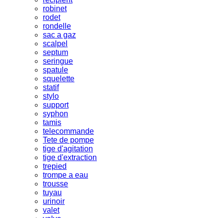
robinet
rodet
rondelle
sac a gaz
scalpel
septum
seringue
spatule
squelette
statif
stylo
support
syphon
tamis
telecommande
Tete de pompe
tige d'agitation
tige d'extraction
trepied
trompe a eau
trousse
tuyau
urinoir
valet