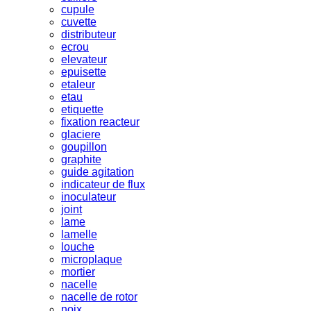
cupule
cuvette
distributeur
ecrou
elevateur
epuisette
etaleur
etau
etiquette
fixation reacteur
glaciere
goupillon
graphite
guide agitation
indicateur de flux
inoculateur
joint
lame
lamelle
louche
microplaque
mortier
nacelle
nacelle de rotor
noix