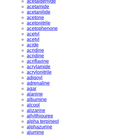
acetaldehyde
acetamide
acetanilide
acetone
acetonitrile
acetophenone
acetyl
acetyl
acide
acridine
acridine
acriflavine
acrylamide
acrylonitrile
adipoyl
adrenaline
agar
alanine
albumine
alcool
alizarine
allylthiouree
alpha terpineol
alphazurine
alumine