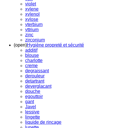
violet
xylene
xylenol
xylose
yterbium
yttrium
zinc
zirconium
(open)
Hygiène propreté et sécurité
additif
blouse
charlotte
creme
degraissant
derouleur
detartrant
deverglacant
douche
egouttoir
gant
Javel
lessive
lingette
liquide de rincage
lunette