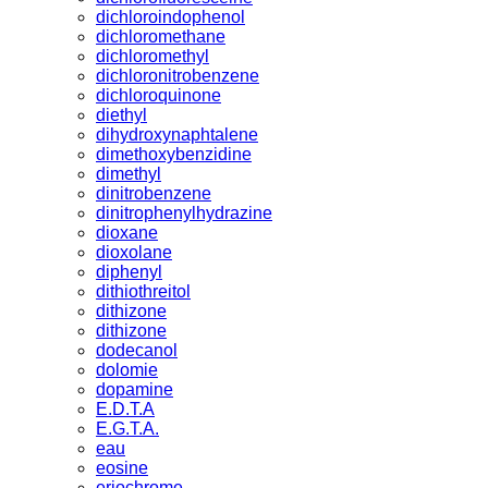
dichloroindophenol
dichloromethane
dichloromethyl
dichloronitrobenzene
dichloroquinone
diethyl
dihydroxynaphtalene
dimethoxybenzidine
dimethyl
dinitrobenzene
dinitrophenylhydrazine
dioxane
dioxolane
diphenyl
dithiothreitol
dithizone
dithizone
dodecanol
dolomie
dopamine
E.D.T.A
E.G.T.A.
eau
eosine
eriochrome