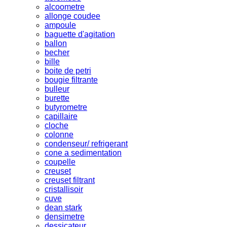
alcoometre
allonge coudee
ampoule
baguette d'agitation
ballon
becher
bille
boite de petri
bougie filtrante
bulleur
burette
butyrometre
capillaire
cloche
colonne
condenseur/ refrigerant
cone a sedimentation
coupelle
creuset
creuset filtrant
cristallisoir
cuve
dean stark
densimetre
dessicateur