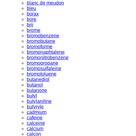
blanc de meudon
bleu
borax
bore
brij
brome
bromobenzene
bromobutane
bromoforme
bromonaphtalene
bromonitrobenzene
bromopropane
bromosulfaleine
bromotoluene
butanediol
butanol
butanone
butyl
butylaniline
butyryle
cadmium
cafeine
calceine
calcium
calcon