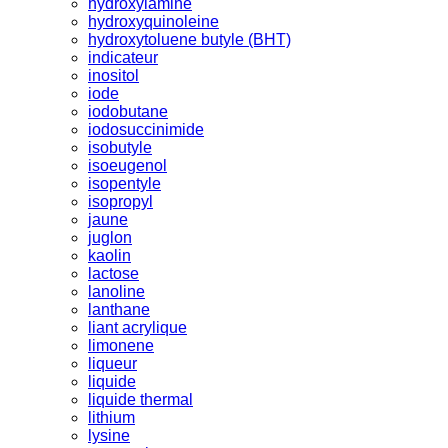
hydroxylamine
hydroxyquinoleine
hydroxytoluene butyle (BHT)
indicateur
inositol
iode
iodobutane
iodosuccinimide
isobutyle
isoeugenol
isopentyle
isopropyl
jaune
juglon
kaolin
lactose
lanoline
lanthane
liant acrylique
limonene
liqueur
liquide
liquide thermal
lithium
lysine