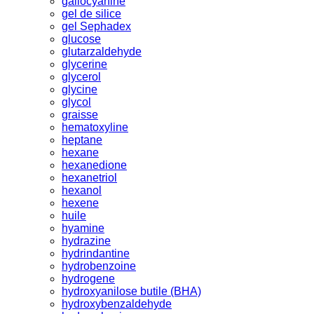
gallocyanine
gel de silice
gel Sephadex
glucose
glutarzaldehyde
glycerine
glycerol
glycine
glycol
graisse
hematoxyline
heptane
hexane
hexanedione
hexanetriol
hexanol
hexene
huile
hyamine
hydrazine
hydrindantine
hydrobenzoine
hydrogene
hydroxyanilose butile (BHA)
hydroxybenzaldehyde