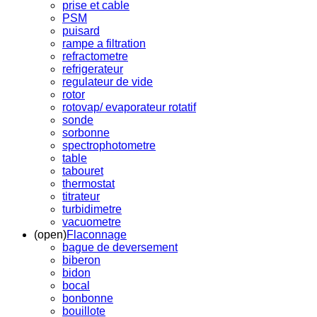
prise et cable
PSM
puisard
rampe a filtration
refractometre
refrigerateur
regulateur de vide
rotor
rotovap/ evaporateur rotatif
sonde
sorbonne
spectrophotometre
table
tabouret
thermostat
titrateur
turbidimetre
vacuometre
(open)
Flaconnage
bague de deversement
biberon
bidon
bocal
bonbonne
bouillote