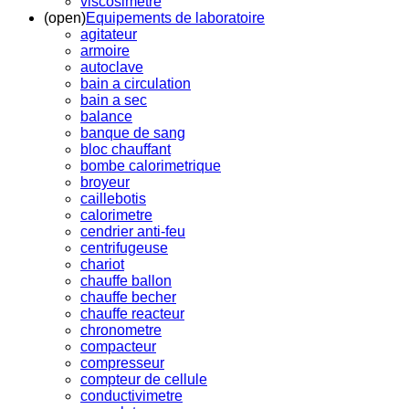
viscosimetre
(open)
Equipements de laboratoire
agitateur
armoire
autoclave
bain a circulation
bain a sec
balance
banque de sang
bloc chauffant
bombe calorimetrique
broyeur
caillebotis
calorimetre
cendrier anti-feu
centrifugeuse
chariot
chauffe ballon
chauffe becher
chauffe reacteur
chronometre
compacteur
compresseur
compteur de cellule
conductivimetre