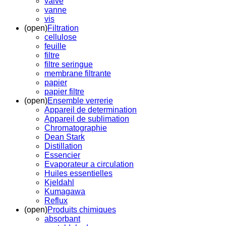
valve
vanne
vis
(open)
Filtration
cellulose
feuille
filtre
filtre seringue
membrane filtrante
papier
papier filtre
(open)
Ensemble verrerie
Appareil de determination
Appareil de sublimation
Chromatographie
Dean Stark
Distillation
Essencier
Evaporateur a circulation
Huiles essentielles
Kjeldahl
Kumagawa
Reflux
(open)
Produits chimiques
absorbant