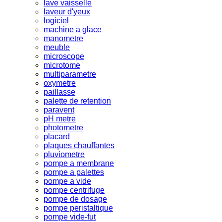
lave vaisselle
laveur d'yeux
logiciel
machine a glace
manometre
meuble
microscope
microtome
multiparametre
oxymetre
paillasse
palette de retention
paravent
pH metre
photometre
placard
plaques chauffantes
pluviometre
pompe a membrane
pompe a palettes
pompe a vide
pompe centrifuge
pompe de dosage
pompe peristaltique
pompe vide-fut