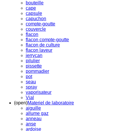
bouteille
cape
capsule
capuchon
compte-goutte
couvercle
flacon
flacon compte-goutte
flacon de culture
flacon laveur
jerrycan
pilulier
pissette
pommadier
pot
seau
spray
vaporisateur
Vial
(open)
Materiel de laboratoire
aiguille
allume gaz
anneau
anse
ardoise