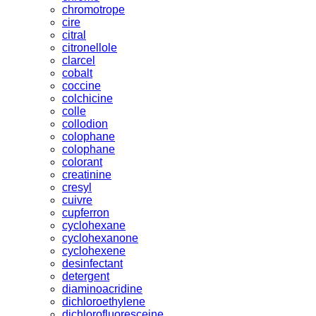
chromotrope
cire
citral
citronellole
clarcel
cobalt
coccine
colchicine
colle
collodion
colophane
colophane
colorant
creatinine
cresyl
cuivre
cupferron
cyclohexane
cyclohexanone
cyclohexene
desinfectant
detergent
diaminoacridine
dichloroethylene
dichlorofluoresceine