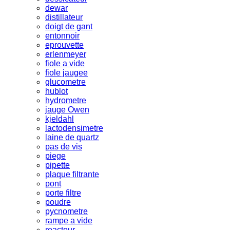
dewar
distillateur
doigt de gant
entonnoir
eprouvette
erlenmeyer
fiole a vide
fiole jaugee
glucometre
hublot
hydrometre
jauge Owen
kjeldahl
lactodensimetre
laine de quartz
pas de vis
piege
pipette
plaque filtrante
pont
porte filtre
poudre
pycnometre
rampe a vide
reacteur