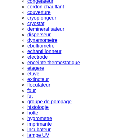
congelateur
cordon chauffant
couverture
cryoplongeur
cryostat
demineralisateur
disperseur
dynamometre
ebulliometre
echantillonneur
electrode
enceinte thermostatique
etagere
etuve
extincteur
floculateur
four
fut
groupe de pompage
histologie
hotte
hygrometre
imprimante
incubateur
lampe UV