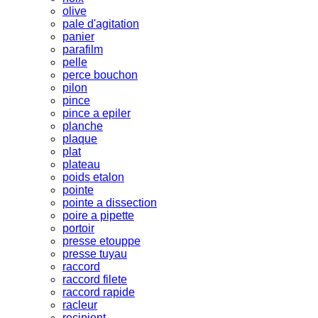
olive
pale d'agitation
panier
parafilm
pelle
perce bouchon
pilon
pince
pince a epiler
planche
plaque
plat
plateau
poids etalon
pointe
pointe a dissection
poire a pipette
portoir
presse etouppe
presse tuyau
raccord
raccord filete
raccord rapide
racleur
recipient