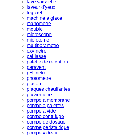
lave vaisselle
laveur d'yeux
logiciel
machine a glace
manometre
meuble
microscope
microtome
multiparametre
oxymetre
paillasse
palette de retention
paravent
pH metre
photometre
placard
plaques chauffantes
pluviometre
pompe a membrane
pompe a palettes
pompe a vide
pompe centrifuge
pompe de dosage
pompe peristaltique
pompe vide-fut