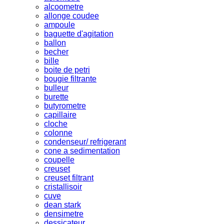
alcoometre
allonge coudee
ampoule
baguette d'agitation
ballon
becher
bille
boite de petri
bougie filtrante
bulleur
burette
butyrometre
capillaire
cloche
colonne
condenseur/ refrigerant
cone a sedimentation
coupelle
creuset
creuset filtrant
cristallisoir
cuve
dean stark
densimetre
dessicateur