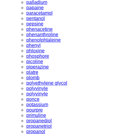
palladium
papaine
paracetamol
pentanol
pepsine
phenacetine
phenanthroline
phenolphtaleine
phenyl
phloxine
phosphore
picoline
piperazine
platre
plomb
polyethylene glycol
polyvinyle
polyvinyle
ponce
potassium
pourpre
primuline
propanediol
propanetriol
propanol