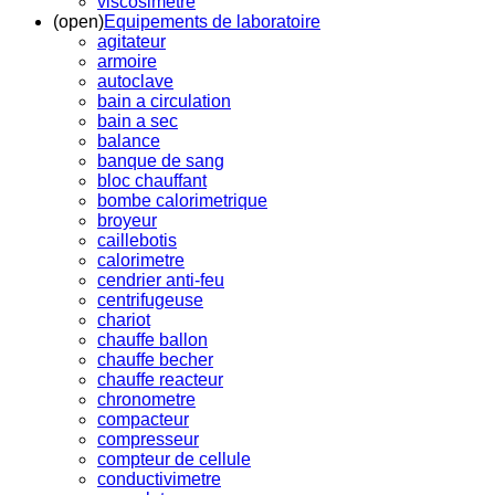
viscosimetre
(open)
Equipements de laboratoire
agitateur
armoire
autoclave
bain a circulation
bain a sec
balance
banque de sang
bloc chauffant
bombe calorimetrique
broyeur
caillebotis
calorimetre
cendrier anti-feu
centrifugeuse
chariot
chauffe ballon
chauffe becher
chauffe reacteur
chronometre
compacteur
compresseur
compteur de cellule
conductivimetre