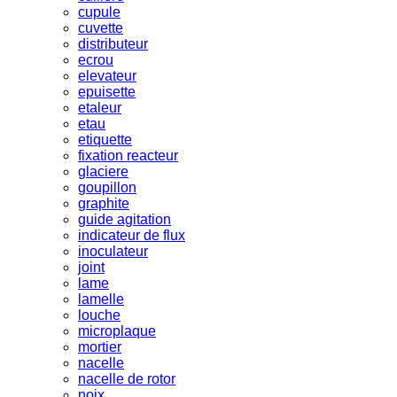
cupule
cuvette
distributeur
ecrou
elevateur
epuisette
etaleur
etau
etiquette
fixation reacteur
glaciere
goupillon
graphite
guide agitation
indicateur de flux
inoculateur
joint
lame
lamelle
louche
microplaque
mortier
nacelle
nacelle de rotor
noix