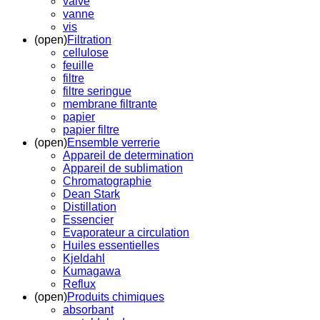
valve
vanne
vis
(open)
Filtration
cellulose
feuille
filtre
filtre seringue
membrane filtrante
papier
papier filtre
(open)
Ensemble verrerie
Appareil de determination
Appareil de sublimation
Chromatographie
Dean Stark
Distillation
Essencier
Evaporateur a circulation
Huiles essentielles
Kjeldahl
Kumagawa
Reflux
(open)
Produits chimiques
absorbant