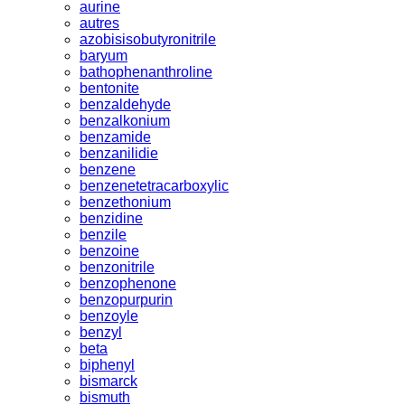
aurine
autres
azobisisobutyronitrile
baryum
bathophenanthroline
bentonite
benzaldehyde
benzalkonium
benzamide
benzanilidie
benzene
benzenetetracarboxylic
benzethonium
benzidine
benzile
benzoine
benzonitrile
benzophenone
benzopurpurin
benzoyle
benzyl
beta
biphenyl
bismarck
bismuth