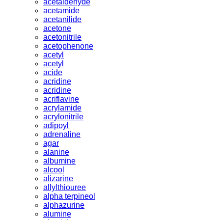
acetaldehyde
acetamide
acetanilide
acetone
acetonitrile
acetophenone
acetyl
acetyl
acide
acridine
acridine
acriflavine
acrylamide
acrylonitrile
adipoyl
adrenaline
agar
alanine
albumine
alcool
alizarine
allylthiouree
alpha terpineol
alphazurine
alumine