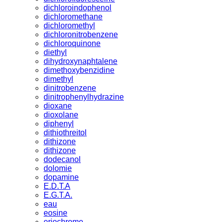
dichloroindophenol
dichloromethane
dichloromethyl
dichloronitrobenzene
dichloroquinone
diethyl
dihydroxynaphtalene
dimethoxybenzidine
dimethyl
dinitrobenzene
dinitrophenylhydrazine
dioxane
dioxolane
diphenyl
dithiothreitol
dithizone
dithizone
dodecanol
dolomie
dopamine
E.D.T.A
E.G.T.A.
eau
eosine
eriochrome