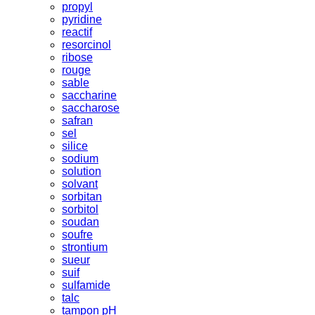
propyl
pyridine
reactif
resorcinol
ribose
rouge
sable
saccharine
saccharose
safran
sel
silice
sodium
solution
solvant
sorbitan
sorbitol
soudan
soufre
strontium
sueur
suif
sulfamide
talc
tampon pH