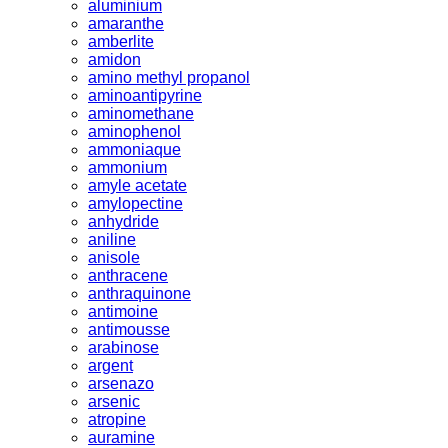
aluminium
amaranthe
amberlite
amidon
amino methyl propanol
aminoantipyrine
aminomethane
aminophenol
ammoniaque
ammonium
amyle acetate
amylopectine
anhydride
aniline
anisole
anthracene
anthraquinone
antimoine
antimousse
arabinose
argent
arsenazo
arsenic
atropine
auramine