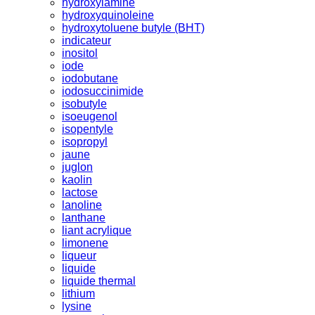
hydroxylamine
hydroxyquinoleine
hydroxytoluene butyle (BHT)
indicateur
inositol
iode
iodobutane
iodosuccinimide
isobutyle
isoeugenol
isopentyle
isopropyl
jaune
juglon
kaolin
lactose
lanoline
lanthane
liant acrylique
limonene
liqueur
liquide
liquide thermal
lithium
lysine