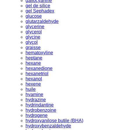
gallocyanine
gel de silice
gel Sephadex
glucose
glutarzaldehyde
glycerine
glycerol
glycine
glycol
graisse
hematoxyline
heptane
hexane
hexanedione
hexanetriol
hexanol
hexene
huile
hyamine
hydrazine
hydrindantine
hydrobenzoine
hydrogene
hydroxyanilose butile (BHA)
hydroxybenzaldehyde