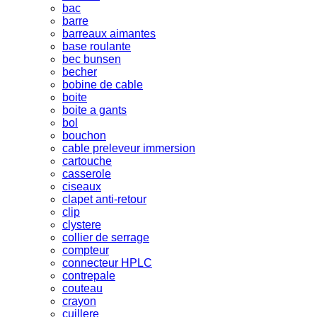
bac
barre
barreaux aimantes
base roulante
bec bunsen
becher
bobine de cable
boite
boite a gants
bol
bouchon
cable preleveur immersion
cartouche
casserole
ciseaux
clapet anti-retour
clip
clystere
collier de serrage
compteur
connecteur HPLC
contrepale
couteau
crayon
cuillere