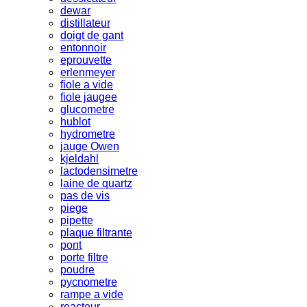
dewar
distillateur
doigt de gant
entonnoir
eprouvette
erlenmeyer
fiole a vide
fiole jaugee
glucometre
hublot
hydrometre
jauge Owen
kjeldahl
lactodensimetre
laine de quartz
pas de vis
piege
pipette
plaque filtrante
pont
porte filtre
poudre
pycnometre
rampe a vide
reacteur