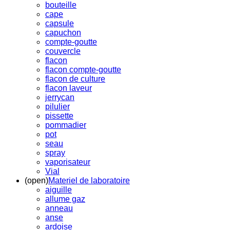
bouteille
cape
capsule
capuchon
compte-goutte
couvercle
flacon
flacon compte-goutte
flacon de culture
flacon laveur
jerrycan
pilulier
pissette
pommadier
pot
seau
spray
vaporisateur
Vial
(open)
Materiel de laboratoire
aiguille
allume gaz
anneau
anse
ardoise