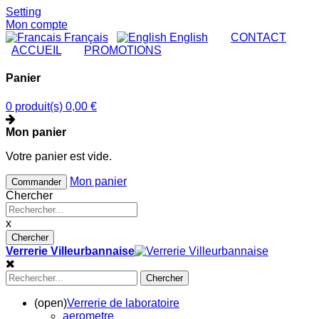
Setting
Mon compte
Français
English
|
CONTACT
|
ACCUEIL
|
PROMOTIONS
Panier
0 produit(s)
0,00 €
Mon panier
Votre panier est vide.
Mon panier
Commander
Chercher
x
Chercher
Verrerie Villeurbannaise
Chercher
(open)
Verrerie de laboratoire
aerometre