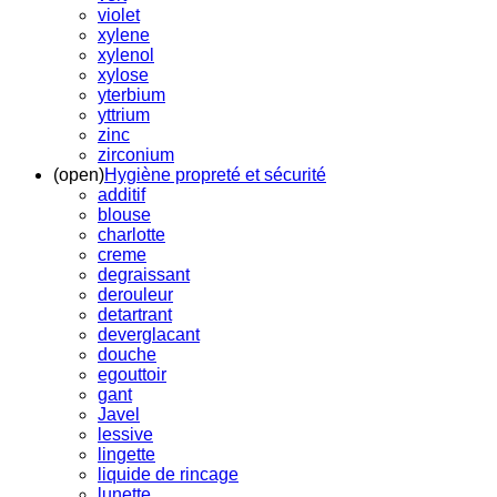
violet
xylene
xylenol
xylose
yterbium
yttrium
zinc
zirconium
(open)
Hygiène propreté et sécurité
additif
blouse
charlotte
creme
degraissant
derouleur
detartrant
deverglacant
douche
egouttoir
gant
Javel
lessive
lingette
liquide de rincage
lunette