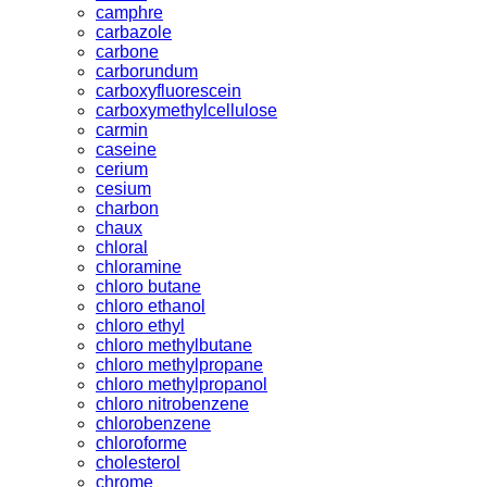
camphre
carbazole
carbone
carborundum
carboxyfluorescein
carboxymethylcellulose
carmin
caseine
cerium
cesium
charbon
chaux
chloral
chloramine
chloro butane
chloro ethanol
chloro ethyl
chloro methylbutane
chloro methylpropane
chloro methylpropanol
chloro nitrobenzene
chlorobenzene
chloroforme
cholesterol
chrome