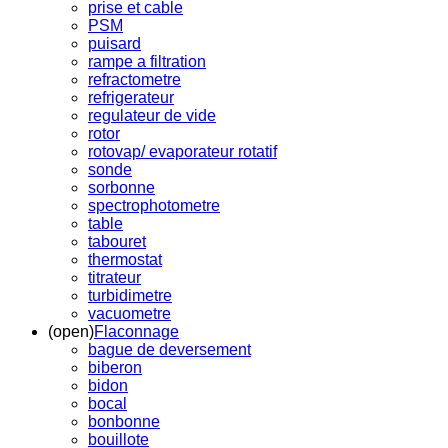
prise et cable
PSM
puisard
rampe a filtration
refractometre
refrigerateur
regulateur de vide
rotor
rotovap/ evaporateur rotatif
sonde
sorbonne
spectrophotometre
table
tabouret
thermostat
titrateur
turbidimetre
vacuometre
(open)
Flaconnage
bague de deversement
biberon
bidon
bocal
bonbonne
bouillote