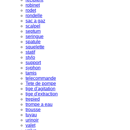
robinet
rodet
rondelle
sac a gaz
scalpel
septum
seringue
spatule
squelette
statif
stylo
support
syphon
tamis
telecommande
Tete de pompe
tige d'agitation
tige d'extraction
trepied
trompe a eau
trousse
tuyau
urinoir
valet