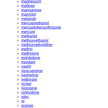
magnesium
maltose
manganese
mannitol
melange
mercapoethanol
mercaptobenzothiazole
mercure
methanol
methoxyethanol
methoxyethylether
methyl
methylene
molybdene
mordant
napht
neocuproine
nepheline
nettoyant
nickel
nigrosine
ninhydrine
nitro
or
orange