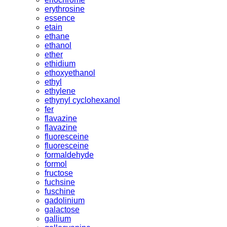
erythrosine
essence
etain
ethane
ethanol
ether
ethidium
ethoxyethanol
ethyl
ethylene
ethynyl cyclohexanol
fer
flavazine
flavazine
fluoresceine
fluoresceine
formaldehyde
formol
fructose
fuchsine
fuschine
gadolinium
galactose
gallium