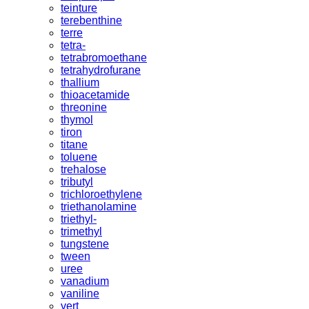
teinture
terebenthine
terre
tetra-
tetrabromoethane
tetrahydrofurane
thallium
thioacetamide
threonine
thymol
tiron
titane
toluene
trehalose
tributyl
trichloroethylene
triethanolamine
triethyl-
trimethyl
tungstene
tween
uree
vanadium
vaniline
vert