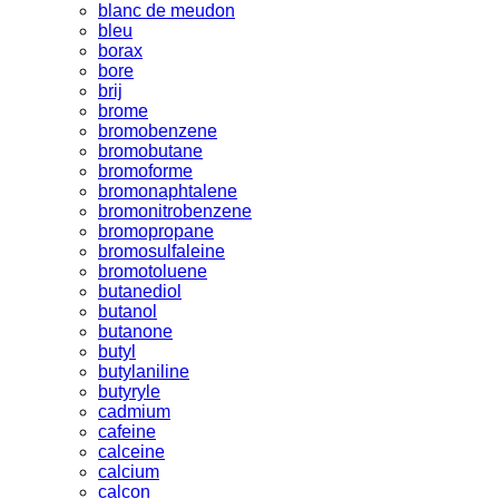
blanc de meudon
bleu
borax
bore
brij
brome
bromobenzene
bromobutane
bromoforme
bromonaphtalene
bromonitrobenzene
bromopropane
bromosulfaleine
bromotoluene
butanediol
butanol
butanone
butyl
butylaniline
butyryle
cadmium
cafeine
calceine
calcium
calcon