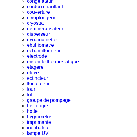
congelateur
cordon chauffant
couverture
cryoplongeur
cryostat
demineralisateur
disperseur
dynamometre
ebulliometre
echantillonneur
electrode
enceinte thermostatique
etagere
etuve
extincteur
floculateur
four
fut
groupe de pompage
histologie
hotte
hygrometre
imprimante
incubateur
lampe UV