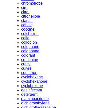
chromotrope
cire
citral
citronellole
clarcel
cobalt
coccine
colchicine
colle
collodion
colophane
colophane
colorant
creatinine
cresyl
cuivre
cupferron
cyclohexane
cyclohexanone
cyclohexene
desinfectant
detergent
diaminoacridine
dichloroethylene
dichlorofluoresceine