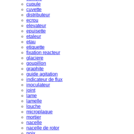
cupule
cuvette
distributeur
ecrou
elevateur
epuisette
etaleur
etau
etiquette
fixation reacteur
glaciere
goupillon
graphite
guide agitation
indicateur de flux
inoculateur
joint
lame
lamelle
louche
microplaque
mortier
nacelle
nacelle de rotor
noix