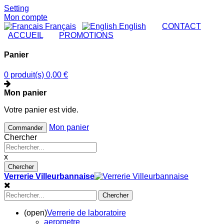
Setting
Mon compte
Français
English
|
CONTACT
|
ACCUEIL
|
PROMOTIONS
Panier
0 produit(s)
0,00 €
Mon panier
Votre panier est vide.
Mon panier
Commander
Chercher
x
Chercher
Verrerie Villeurbannaise
Chercher
(open)
Verrerie de laboratoire
aerometre