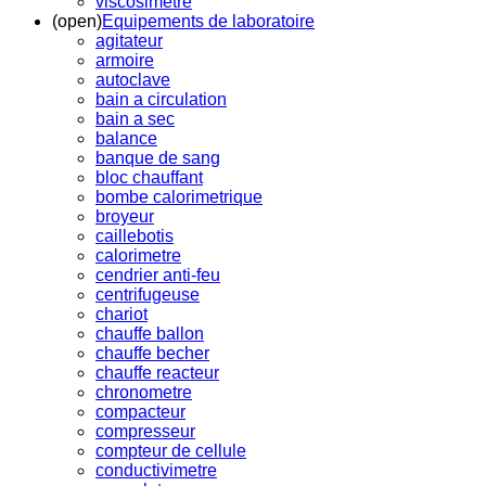
viscosimetre
(open)
Equipements de laboratoire
agitateur
armoire
autoclave
bain a circulation
bain a sec
balance
banque de sang
bloc chauffant
bombe calorimetrique
broyeur
caillebotis
calorimetre
cendrier anti-feu
centrifugeuse
chariot
chauffe ballon
chauffe becher
chauffe reacteur
chronometre
compacteur
compresseur
compteur de cellule
conductivimetre