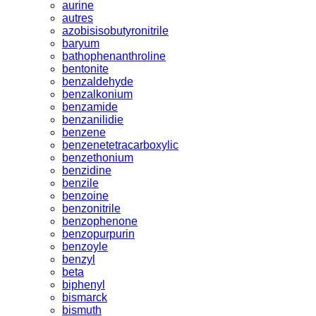
aurine
autres
azobisisobutyronitrile
baryum
bathophenanthroline
bentonite
benzaldehyde
benzalkonium
benzamide
benzanilidie
benzene
benzenetetracarboxylic
benzethonium
benzidine
benzile
benzoine
benzonitrile
benzophenone
benzopurpurin
benzoyle
benzyl
beta
biphenyl
bismarck
bismuth