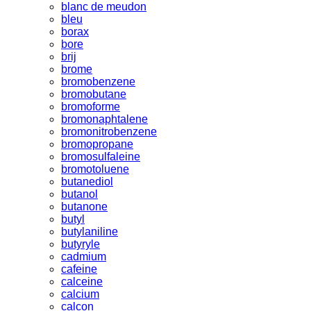
blanc de meudon
bleu
borax
bore
brij
brome
bromobenzene
bromobutane
bromoforme
bromonaphtalene
bromonitrobenzene
bromopropane
bromosulfaleine
bromotoluene
butanediol
butanol
butanone
butyl
butylaniline
butyryle
cadmium
cafeine
calceine
calcium
calcon