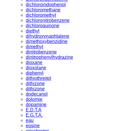
dichloroindophenol
dichloromethane
dichloromethyl
dichloronitrobenzene
dichloroquinone
diethyl
dihydroxynaphtalene
dimethoxybenzidine
dimethyl
dinitrobenzene
dinitrophenylhydrazine
dioxane
dioxolane
diphenyl
dithiothreitol
dithizone
dithizone
dodecanol
dolomie
dopamine
E.D.T.A
E.G.T.A.
eau
eosine
eriochrome