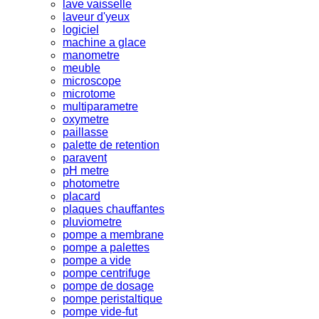
lave vaisselle
laveur d'yeux
logiciel
machine a glace
manometre
meuble
microscope
microtome
multiparametre
oxymetre
paillasse
palette de retention
paravent
pH metre
photometre
placard
plaques chauffantes
pluviometre
pompe a membrane
pompe a palettes
pompe a vide
pompe centrifuge
pompe de dosage
pompe peristaltique
pompe vide-fut