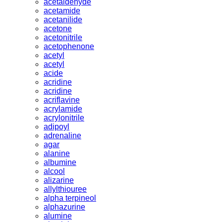
acetaldehyde
acetamide
acetanilide
acetone
acetonitrile
acetophenone
acetyl
acetyl
acide
acridine
acridine
acriflavine
acrylamide
acrylonitrile
adipoyl
adrenaline
agar
alanine
albumine
alcool
alizarine
allylthiouree
alpha terpineol
alphazurine
alumine