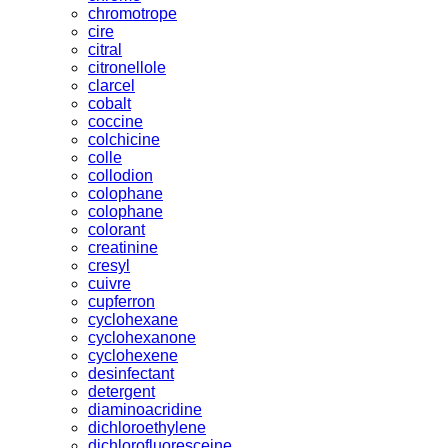
chromotrope
cire
citral
citronellole
clarcel
cobalt
coccine
colchicine
colle
collodion
colophane
colophane
colorant
creatinine
cresyl
cuivre
cupferron
cyclohexane
cyclohexanone
cyclohexene
desinfectant
detergent
diaminoacridine
dichloroethylene
dichlorofluoresceine