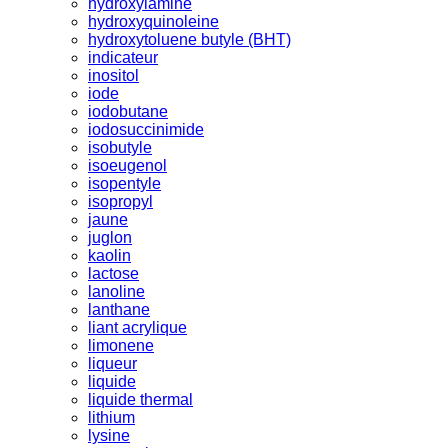
hydroxylamine
hydroxyquinoleine
hydroxytoluene butyle (BHT)
indicateur
inositol
iode
iodobutane
iodosuccinimide
isobutyle
isoeugenol
isopentyle
isopropyl
jaune
juglon
kaolin
lactose
lanoline
lanthane
liant acrylique
limonene
liqueur
liquide
liquide thermal
lithium
lysine