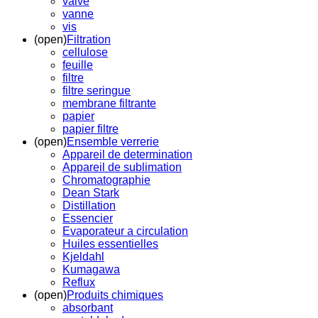
valve
vanne
vis
(open)
Filtration
cellulose
feuille
filtre
filtre seringue
membrane filtrante
papier
papier filtre
(open)
Ensemble verrerie
Appareil de determination
Appareil de sublimation
Chromatographie
Dean Stark
Distillation
Essencier
Evaporateur a circulation
Huiles essentielles
Kjeldahl
Kumagawa
Reflux
(open)
Produits chimiques
absorbant