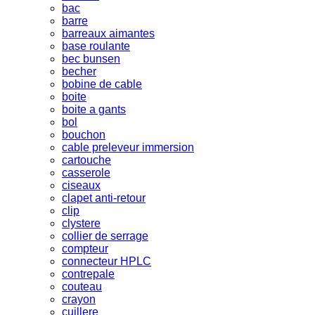
bac
barre
barreaux aimantes
base roulante
bec bunsen
becher
bobine de cable
boite
boite a gants
bol
bouchon
cable preleveur immersion
cartouche
casserole
ciseaux
clapet anti-retour
clip
clystere
collier de serrage
compteur
connecteur HPLC
contrepale
couteau
crayon
cuillere