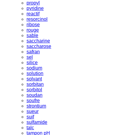
propyl
pyridine
reactif
resorcinol
ribose
rouge
sable
saccharine
saccharose
safran
sel
silice
sodium
solution
solvant
sorbitan
sorbitol
soudan
soufre
strontium
sueur
suif
sulfamide
talc
tampon pH