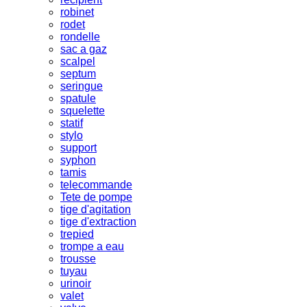
robinet
rodet
rondelle
sac a gaz
scalpel
septum
seringue
spatule
squelette
statif
stylo
support
syphon
tamis
telecommande
Tete de pompe
tige d'agitation
tige d'extraction
trepied
trompe a eau
trousse
tuyau
urinoir
valet