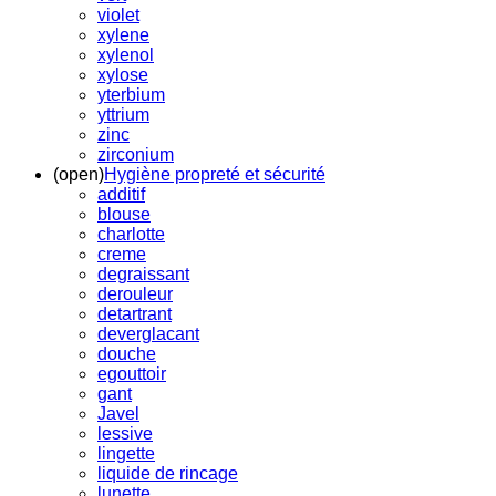
violet
xylene
xylenol
xylose
yterbium
yttrium
zinc
zirconium
(open)
Hygiène propreté et sécurité
additif
blouse
charlotte
creme
degraissant
derouleur
detartrant
deverglacant
douche
egouttoir
gant
Javel
lessive
lingette
liquide de rincage
lunette