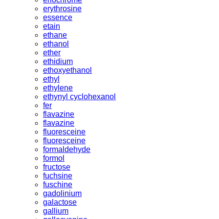
erythrosine
essence
etain
ethane
ethanol
ether
ethidium
ethoxyethanol
ethyl
ethylene
ethynyl cyclohexanol
fer
flavazine
flavazine
fluoresceine
fluoresceine
formaldehyde
formol
fructose
fuchsine
fuschine
gadolinium
galactose
gallium