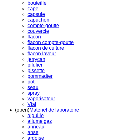
bouteille
cape
capsule
capuchon
compte-goutte
couvercle
flacon
flacon compte-goutte
flacon de culture
flacon laveur
jerrycan
pilulier
pissette
pommadier
pot
seau
spray
vaporisateur
Vial
(open)
Materiel de laboratoire
aiguille
allume gaz
anneau
anse
ardoise