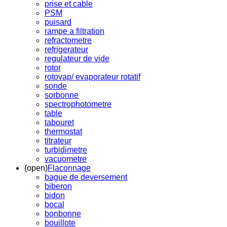
prise et cable
PSM
puisard
rampe a filtration
refractometre
refrigerateur
regulateur de vide
rotor
rotovap/ evaporateur rotatif
sonde
sorbonne
spectrophotometre
table
tabouret
thermostat
titrateur
turbidimetre
vacuometre
(open)
Flaconnage
bague de deversement
biberon
bidon
bocal
bonbonne
bouillote