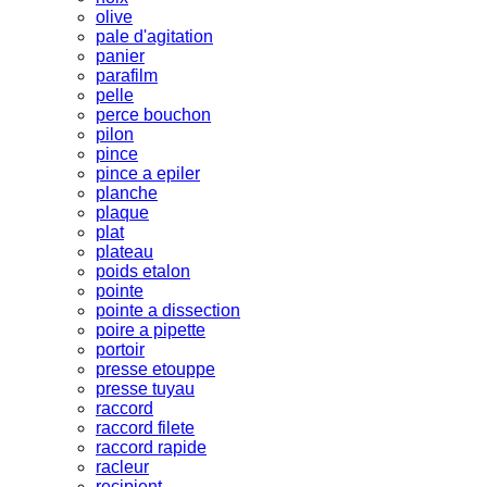
olive
pale d'agitation
panier
parafilm
pelle
perce bouchon
pilon
pince
pince a epiler
planche
plaque
plat
plateau
poids etalon
pointe
pointe a dissection
poire a pipette
portoir
presse etouppe
presse tuyau
raccord
raccord filete
raccord rapide
racleur
recipient