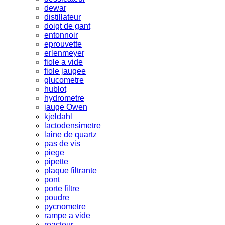
dewar
distillateur
doigt de gant
entonnoir
eprouvette
erlenmeyer
fiole a vide
fiole jaugee
glucometre
hublot
hydrometre
jauge Owen
kjeldahl
lactodensimetre
laine de quartz
pas de vis
piege
pipette
plaque filtrante
pont
porte filtre
poudre
pycnometre
rampe a vide
reacteur