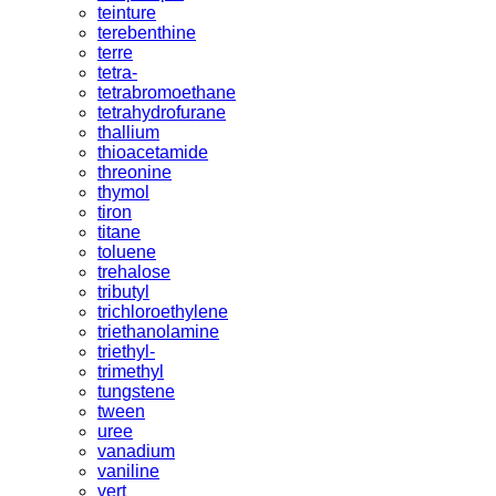
teinture
terebenthine
terre
tetra-
tetrabromoethane
tetrahydrofurane
thallium
thioacetamide
threonine
thymol
tiron
titane
toluene
trehalose
tributyl
trichloroethylene
triethanolamine
triethyl-
trimethyl
tungstene
tween
uree
vanadium
vaniline
vert