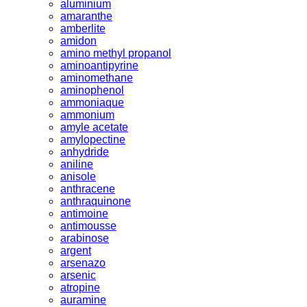
aluminium
amaranthe
amberlite
amidon
amino methyl propanol
aminoantipyrine
aminomethane
aminophenol
ammoniaque
ammonium
amyle acetate
amylopectine
anhydride
aniline
anisole
anthracene
anthraquinone
antimoine
antimousse
arabinose
argent
arsenazo
arsenic
atropine
auramine