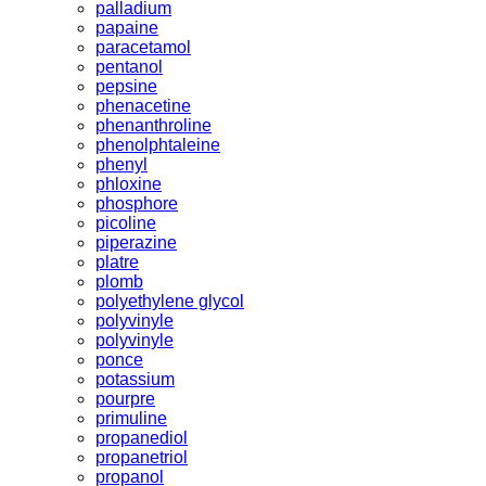
palladium
papaine
paracetamol
pentanol
pepsine
phenacetine
phenanthroline
phenolphtaleine
phenyl
phloxine
phosphore
picoline
piperazine
platre
plomb
polyethylene glycol
polyvinyle
polyvinyle
ponce
potassium
pourpre
primuline
propanediol
propanetriol
propanol