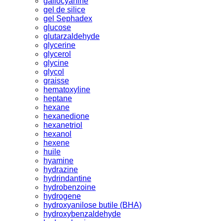
gallocyanine
gel de silice
gel Sephadex
glucose
glutarzaldehyde
glycerine
glycerol
glycine
glycol
graisse
hematoxyline
heptane
hexane
hexanedione
hexanetriol
hexanol
hexene
huile
hyamine
hydrazine
hydrindantine
hydrobenzoine
hydrogene
hydroxyanilose butile (BHA)
hydroxybenzaldehyde