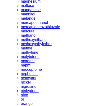
magnesium
maltose
manganese
mannitol
melange
mercapoethanol
mercaptobenzothiazole
mercure
methanol
methoxyethanol
methoxyethylether
methyl
methylene
molybdene
mordant
napht
neocuproine
nepheline
nettoyant
nickel
nigrosine
ninhydrine
nitro
or
orange