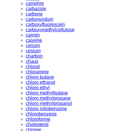
camphre
carbazole
carbone
carborundum
carboxyfluorescein
carboxymethylcellulose
carmin
caseine
cerium
cesium
charbon
chaux
chloral
chloramine
chloro butane
chloro ethanol
chloro ethyl
chloro methylbutane
chloro methylpropane
chloro methylpropanol
chloro nitrobenzene
chlorobenzene
chloroforme
cholesterol
chrome