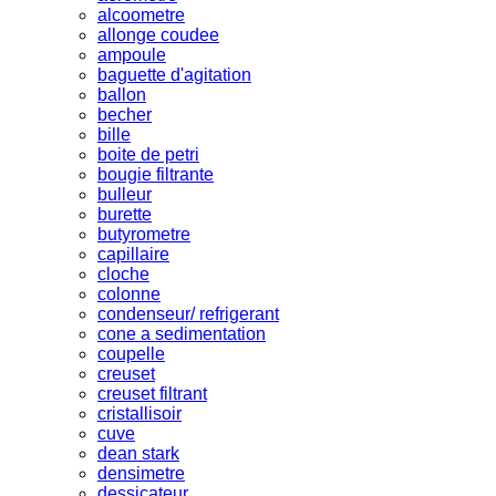
alcoometre
allonge coudee
ampoule
baguette d'agitation
ballon
becher
bille
boite de petri
bougie filtrante
bulleur
burette
butyrometre
capillaire
cloche
colonne
condenseur/ refrigerant
cone a sedimentation
coupelle
creuset
creuset filtrant
cristallisoir
cuve
dean stark
densimetre
dessicateur