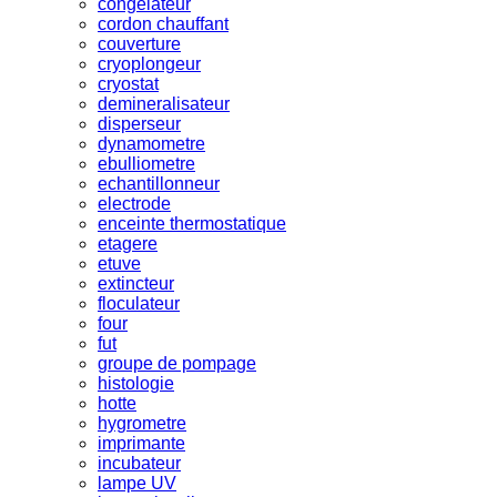
congelateur
cordon chauffant
couverture
cryoplongeur
cryostat
demineralisateur
disperseur
dynamometre
ebulliometre
echantillonneur
electrode
enceinte thermostatique
etagere
etuve
extincteur
floculateur
four
fut
groupe de pompage
histologie
hotte
hygrometre
imprimante
incubateur
lampe UV