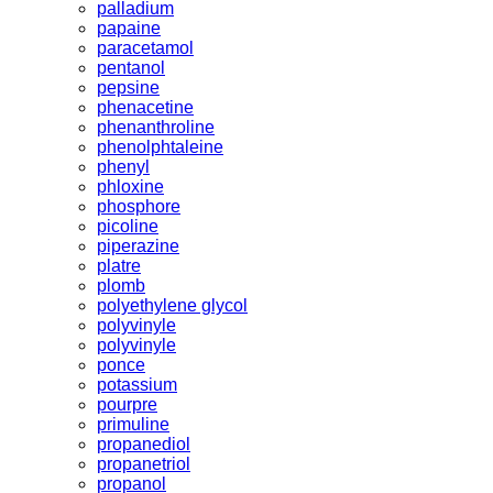
palladium
papaine
paracetamol
pentanol
pepsine
phenacetine
phenanthroline
phenolphtaleine
phenyl
phloxine
phosphore
picoline
piperazine
platre
plomb
polyethylene glycol
polyvinyle
polyvinyle
ponce
potassium
pourpre
primuline
propanediol
propanetriol
propanol