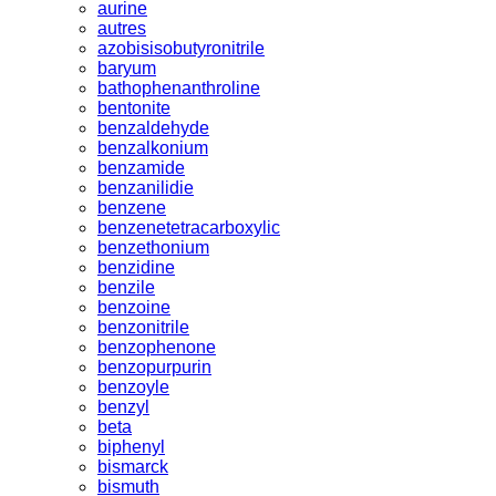
aurine
autres
azobisisobutyronitrile
baryum
bathophenanthroline
bentonite
benzaldehyde
benzalkonium
benzamide
benzanilidie
benzene
benzenetetracarboxylic
benzethonium
benzidine
benzile
benzoine
benzonitrile
benzophenone
benzopurpurin
benzoyle
benzyl
beta
biphenyl
bismarck
bismuth