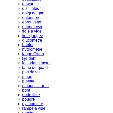
dewar
distillateur
doigt de gant
entonnoir
eprouvette
erlenmeyer
fiole a vide
fiole jaugee
glucometre
hublot
hydrometre
jauge Owen
kjeldahl
lactodensimetre
laine de quartz
pas de vis
piege
pipette
plaque filtrante
pont
porte filtre
poudre
pycnometre
rampe a vide
reacteur