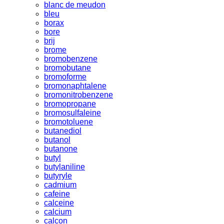
blanc de meudon
bleu
borax
bore
brij
brome
bromobenzene
bromobutane
bromoforme
bromonaphtalene
bromonitrobenzene
bromopropane
bromosulfaleine
bromotoluene
butanediol
butanol
butanone
butyl
butylaniline
butyryle
cadmium
cafeine
calceine
calcium
calcon