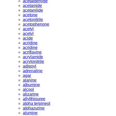
acetaldehyde
acetamide
acetanilide
acetone
acetonitrile
acetophenone
acetyl
acetyl
acide
acridine
acridine
acriflavine
acrylamide
acrylonitrile
adipoyl
adrenaline
agar
alanine
albumine
alcool
alizarine
allylthiouree
alpha terpineol
alphazurine
alumine