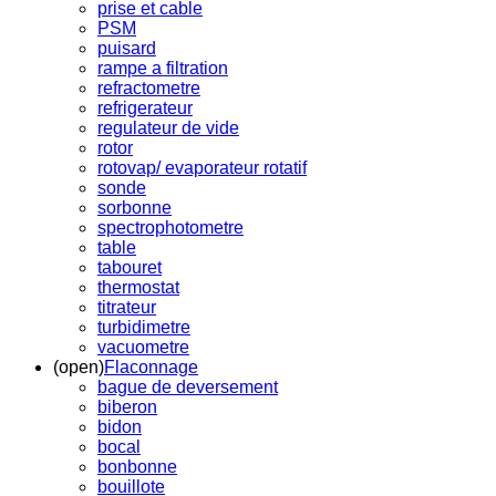
prise et cable
PSM
puisard
rampe a filtration
refractometre
refrigerateur
regulateur de vide
rotor
rotovap/ evaporateur rotatif
sonde
sorbonne
spectrophotometre
table
tabouret
thermostat
titrateur
turbidimetre
vacuometre
(open)
Flaconnage
bague de deversement
biberon
bidon
bocal
bonbonne
bouillote