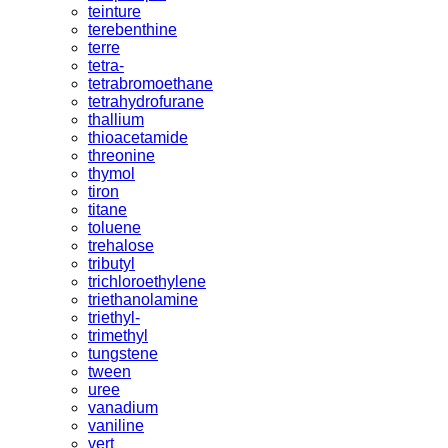
teinture
terebenthine
terre
tetra-
tetrabromoethane
tetrahydrofurane
thallium
thioacetamide
threonine
thymol
tiron
titane
toluene
trehalose
tributyl
trichloroethylene
triethanolamine
triethyl-
trimethyl
tungstene
tween
uree
vanadium
vaniline
vert