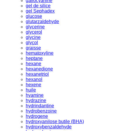
gallocyanine
gel de silice
gel Sephadex
glucose
glutarzaldehyde
glycerine
glycerol
glycine
glycol
graisse
hematoxyline
heptane
hexane
hexanedione
hexanetriol
hexanol
hexene
huile
hyamine
hydrazine
hydrindantine
hydrobenzoine
hydrogene
hydroxyanilose butile (BHA)
hydroxybenzaldehyde