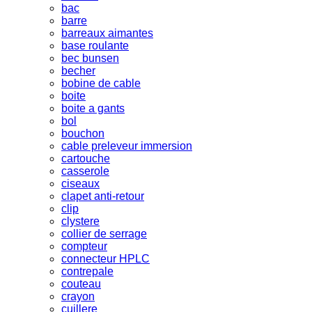
bac
barre
barreaux aimantes
base roulante
bec bunsen
becher
bobine de cable
boite
boite a gants
bol
bouchon
cable preleveur immersion
cartouche
casserole
ciseaux
clapet anti-retour
clip
clystere
collier de serrage
compteur
connecteur HPLC
contrepale
couteau
crayon
cuillere