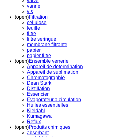
valve
vanne
vis
(open)
Filtration
cellulose
feuille
filtre
filtre seringue
membrane filtrante
papier
papier filtre
(open)
Ensemble verrerie
Appareil de determination
Appareil de sublimation
Chromatographie
Dean Stark
Distillation
Essencier
Evaporateur a circulation
Huiles essentielles
Kjeldahl
Kumagawa
Reflux
(open)
Produits chimiques
absorbant