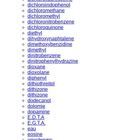
dichloroindophenol
dichloromethane
dichloromethyl
dichloronitrobenzene
dichloroquinone
diethyl
dihydroxynaphtalene
dimethoxybenzidine
dimethyl
dinitrobenzene
dinitrophenylhydrazine
dioxane
dioxolane
diphenyl
dithiothreitol
dithizone
dithizone
dodecanol
dolomie
dopamine
E.D.T.A
E.G.T.A.
eau
eosine
eriochrome