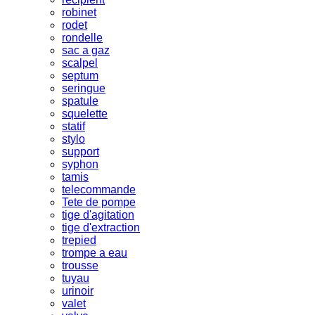
robinet
rodet
rondelle
sac a gaz
scalpel
septum
seringue
spatule
squelette
statif
stylo
support
syphon
tamis
telecommande
Tete de pompe
tige d'agitation
tige d'extraction
trepied
trompe a eau
trousse
tuyau
urinoir
valet