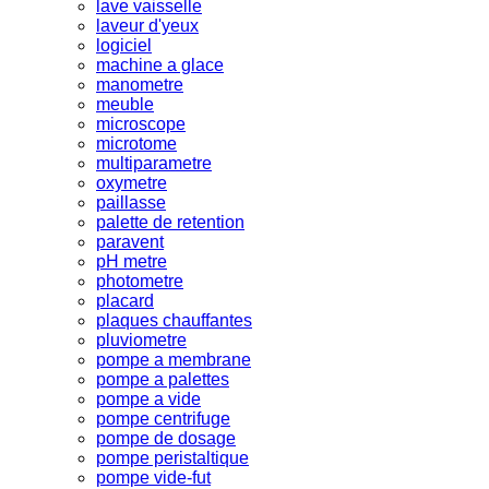
lave vaisselle
laveur d'yeux
logiciel
machine a glace
manometre
meuble
microscope
microtome
multiparametre
oxymetre
paillasse
palette de retention
paravent
pH metre
photometre
placard
plaques chauffantes
pluviometre
pompe a membrane
pompe a palettes
pompe a vide
pompe centrifuge
pompe de dosage
pompe peristaltique
pompe vide-fut