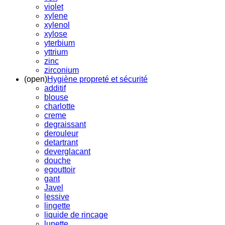
violet
xylene
xylenol
xylose
yterbium
yttrium
zinc
zirconium
(open)
Hygiène propreté et sécurité
additif
blouse
charlotte
creme
degraissant
derouleur
detartrant
deverglacant
douche
egouttoir
gant
Javel
lessive
lingette
liquide de rincage
lunette