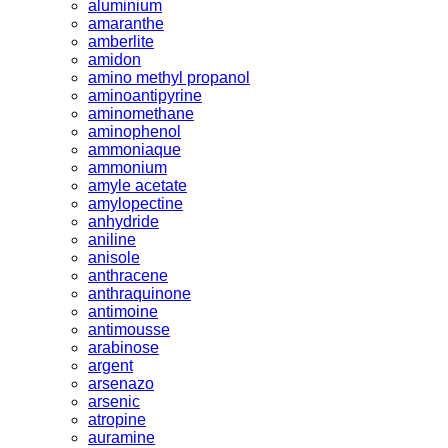
aluminium
amaranthe
amberlite
amidon
amino methyl propanol
aminoantipyrine
aminomethane
aminophenol
ammoniaque
ammonium
amyle acetate
amylopectine
anhydride
aniline
anisole
anthracene
anthraquinone
antimoine
antimousse
arabinose
argent
arsenazo
arsenic
atropine
auramine