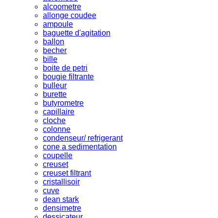
alcoometre
allonge coudee
ampoule
baguette d'agitation
ballon
becher
bille
boite de petri
bougie filtrante
bulleur
burette
butyrometre
capillaire
cloche
colonne
condenseur/ refrigerant
cone a sedimentation
coupelle
creuset
creuset filtrant
cristallisoir
cuve
dean stark
densimetre
dessicateur