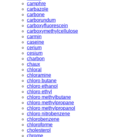
camphre
carbazole
carbone
carborundum
carboxyfluorescein
carboxymethylcellulose
carmin
caseine
cerium
cesium
charbon
chaux
chloral
chloramine
chloro butane
chloro ethanol
chloro ethyl
chloro methylbutane
chloro methylpropane
chloro methylpropanol
chloro nitrobenzene
chlorobenzene
chloroforme
cholesterol
chrome