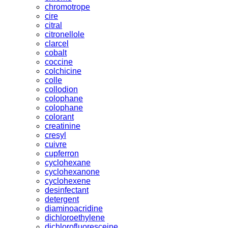
chromotrope
cire
citral
citronellole
clarcel
cobalt
coccine
colchicine
colle
collodion
colophane
colophane
colorant
creatinine
cresyl
cuivre
cupferron
cyclohexane
cyclohexanone
cyclohexene
desinfectant
detergent
diaminoacridine
dichloroethylene
dichlorofluoresceine