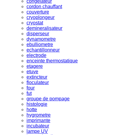
congelateur
cordon chauffant
couverture
cryoplongeur
cryostat
demineralisateur
disperseur
dynamometre
ebulliometre
echantillonneur
electrode
enceinte thermostatique
etagere
etuve
extincteur
floculateur
four
fut
groupe de pompage
histologie
hotte
hygrometre
imprimante
incubateur
lampe UV