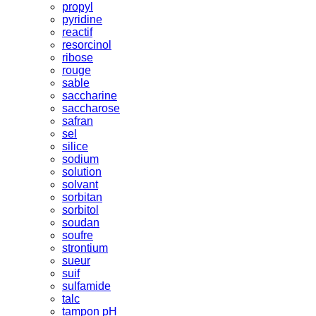
propyl
pyridine
reactif
resorcinol
ribose
rouge
sable
saccharine
saccharose
safran
sel
silice
sodium
solution
solvant
sorbitan
sorbitol
soudan
soufre
strontium
sueur
suif
sulfamide
talc
tampon pH