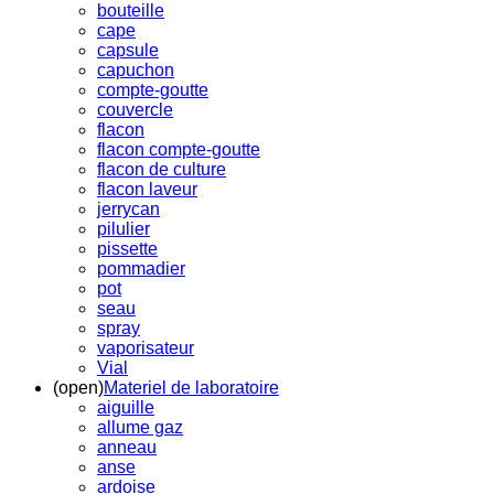
bouteille
cape
capsule
capuchon
compte-goutte
couvercle
flacon
flacon compte-goutte
flacon de culture
flacon laveur
jerrycan
pilulier
pissette
pommadier
pot
seau
spray
vaporisateur
Vial
(open)
Materiel de laboratoire
aiguille
allume gaz
anneau
anse
ardoise