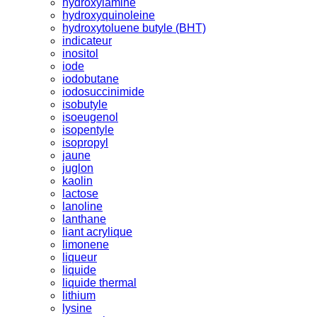
hydroxylamine
hydroxyquinoleine
hydroxytoluene butyle (BHT)
indicateur
inositol
iode
iodobutane
iodosuccinimide
isobutyle
isoeugenol
isopentyle
isopropyl
jaune
juglon
kaolin
lactose
lanoline
lanthane
liant acrylique
limonene
liqueur
liquide
liquide thermal
lithium
lysine