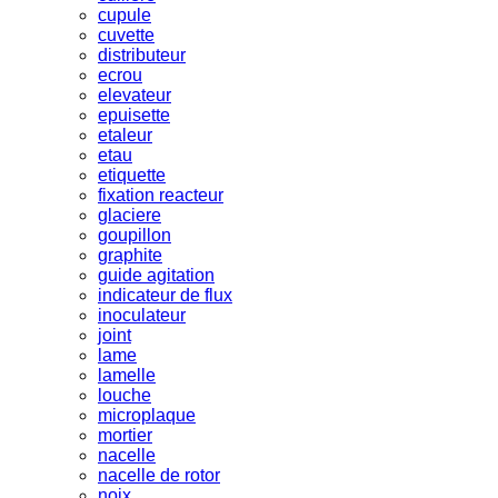
cupule
cuvette
distributeur
ecrou
elevateur
epuisette
etaleur
etau
etiquette
fixation reacteur
glaciere
goupillon
graphite
guide agitation
indicateur de flux
inoculateur
joint
lame
lamelle
louche
microplaque
mortier
nacelle
nacelle de rotor
noix