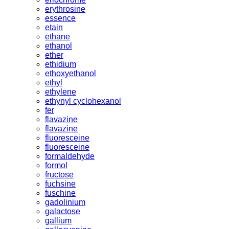
erythrosine
essence
etain
ethane
ethanol
ether
ethidium
ethoxyethanol
ethyl
ethylene
ethynyl cyclohexanol
fer
flavazine
flavazine
fluoresceine
fluoresceine
formaldehyde
formol
fructose
fuchsine
fuschine
gadolinium
galactose
gallium