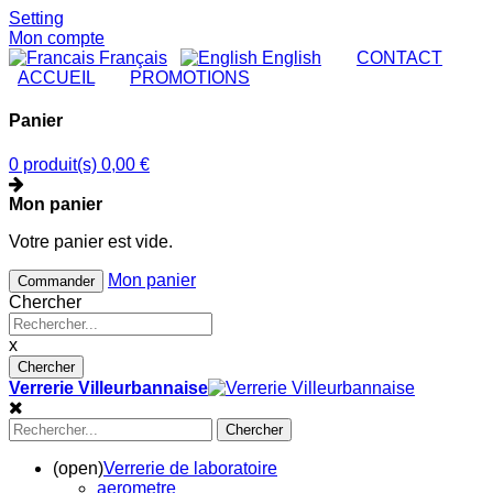
Setting
Mon compte
Français
English
|
CONTACT
|
ACCUEIL
|
PROMOTIONS
Panier
0 produit(s)
0,00 €
Mon panier
Votre panier est vide.
Mon panier
Commander
Chercher
x
Chercher
Verrerie Villeurbannaise
Chercher
(open)
Verrerie de laboratoire
aerometre