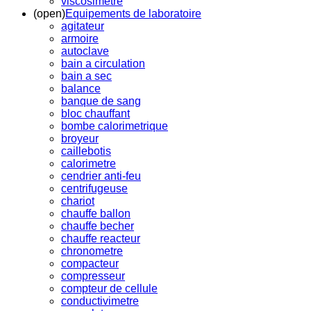
viscosimetre
(open)
Equipements de laboratoire
agitateur
armoire
autoclave
bain a circulation
bain a sec
balance
banque de sang
bloc chauffant
bombe calorimetrique
broyeur
caillebotis
calorimetre
cendrier anti-feu
centrifugeuse
chariot
chauffe ballon
chauffe becher
chauffe reacteur
chronometre
compacteur
compresseur
compteur de cellule
conductivimetre