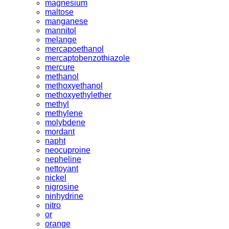
magnesium
maltose
manganese
mannitol
melange
mercapoethanol
mercaptobenzothiazole
mercure
methanol
methoxyethanol
methoxyethylether
methyl
methylene
molybdene
mordant
napht
neocuproine
nepheline
nettoyant
nickel
nigrosine
ninhydrine
nitro
or
orange