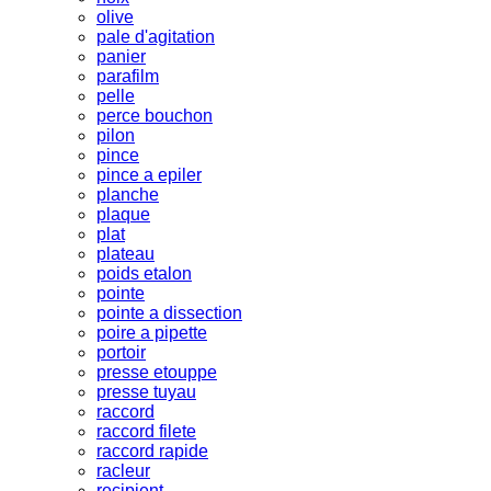
olive
pale d'agitation
panier
parafilm
pelle
perce bouchon
pilon
pince
pince a epiler
planche
plaque
plat
plateau
poids etalon
pointe
pointe a dissection
poire a pipette
portoir
presse etouppe
presse tuyau
raccord
raccord filete
raccord rapide
racleur
recipient