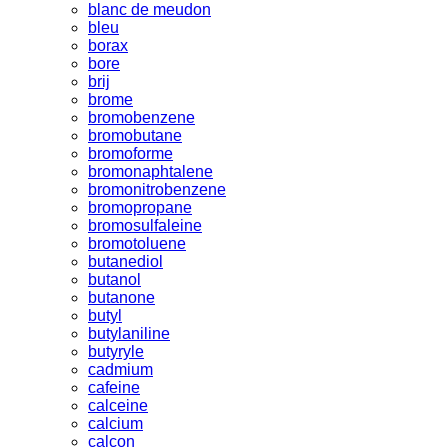
blanc de meudon
bleu
borax
bore
brij
brome
bromobenzene
bromobutane
bromoforme
bromonaphtalene
bromonitrobenzene
bromopropane
bromosulfaleine
bromotoluene
butanediol
butanol
butanone
butyl
butylaniline
butyryle
cadmium
cafeine
calceine
calcium
calcon