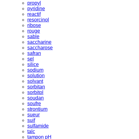
propyl
pyridine
reactif
resorcinol
ribose
rouge
sable
saccharine
saccharose
safran
sel
silice
sodium
solution
solvant
sorbitan
sorbitol
soudan
soufre
strontium
sueur
suif
sulfamide
talc
tampon pH