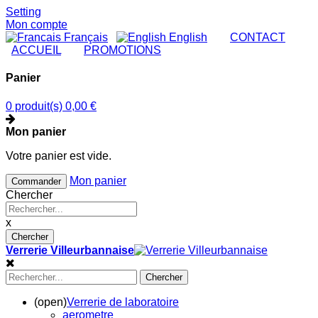
Setting
Mon compte
Français
English
|
CONTACT
|
ACCUEIL
|
PROMOTIONS
Panier
0 produit(s)
0,00 €
Mon panier
Votre panier est vide.
Mon panier
Commander
Chercher
x
Chercher
Verrerie Villeurbannaise
Chercher
(open)
Verrerie de laboratoire
aerometre