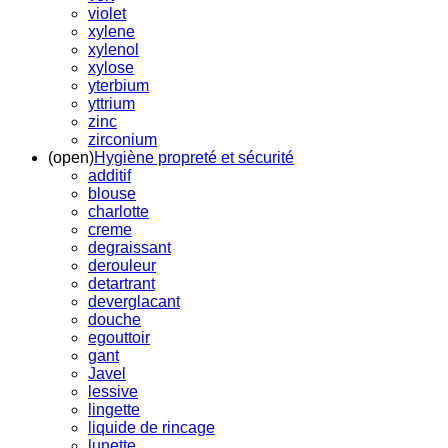
violet
xylene
xylenol
xylose
yterbium
yttrium
zinc
zirconium
(open)
Hygiène propreté et sécurité
additif
blouse
charlotte
creme
degraissant
derouleur
detartrant
deverglacant
douche
egouttoir
gant
Javel
lessive
lingette
liquide de rincage
lunette