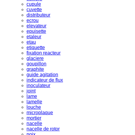
cupule
cuvette
distributeur
ecrou
elevateur
epuisette
etaleur
etau
etiquette
fixation reacteur
glaciere
goupillon
graphite
guide agitation
indicateur de flux
inoculateur
joint
lame
lamelle
louche
microplaque
mortier
nacelle
nacelle de rotor
noix