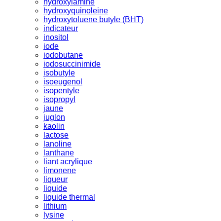
hydroxylamine
hydroxyquinoleine
hydroxytoluene butyle (BHT)
indicateur
inositol
iode
iodobutane
iodosuccinimide
isobutyle
isoeugenol
isopentyle
isopropyl
jaune
juglon
kaolin
lactose
lanoline
lanthane
liant acrylique
limonene
liqueur
liquide
liquide thermal
lithium
lysine