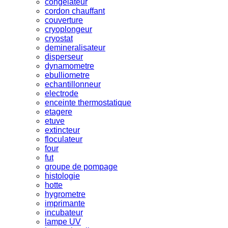
congelateur
cordon chauffant
couverture
cryoplongeur
cryostat
demineralisateur
disperseur
dynamometre
ebulliometre
echantillonneur
electrode
enceinte thermostatique
etagere
etuve
extincteur
floculateur
four
fut
groupe de pompage
histologie
hotte
hygrometre
imprimante
incubateur
lampe UV