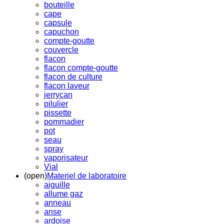
bouteille
cape
capsule
capuchon
compte-goutte
couvercle
flacon
flacon compte-goutte
flacon de culture
flacon laveur
jerrycan
pilulier
pissette
pommadier
pot
seau
spray
vaporisateur
Vial
(open)
Materiel de laboratoire
aiguille
allume gaz
anneau
anse
ardoise