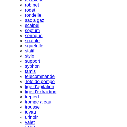
robinet
rodet
rondelle
sac a gaz
scalpel
septum
seringue
spatule
squelette
statif
stylo
support
syphon
tamis
telecommande
Tete de pompe
tige d'agitation
tige d'extraction
trepied
trompe a eau
trousse
tuyau
urinoir
valet