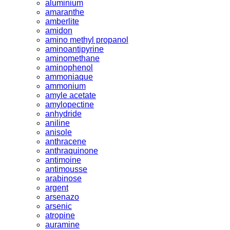
aluminium
amaranthe
amberlite
amidon
amino methyl propanol
aminoantipyrine
aminomethane
aminophenol
ammoniaque
ammonium
amyle acetate
amylopectine
anhydride
aniline
anisole
anthracene
anthraquinone
antimoine
antimousse
arabinose
argent
arsenazo
arsenic
atropine
auramine