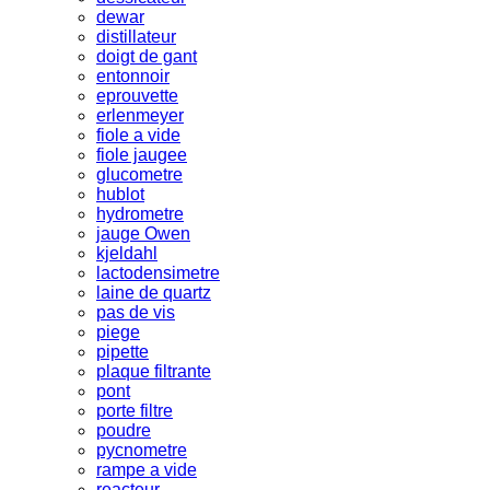
dewar
distillateur
doigt de gant
entonnoir
eprouvette
erlenmeyer
fiole a vide
fiole jaugee
glucometre
hublot
hydrometre
jauge Owen
kjeldahl
lactodensimetre
laine de quartz
pas de vis
piege
pipette
plaque filtrante
pont
porte filtre
poudre
pycnometre
rampe a vide
reacteur