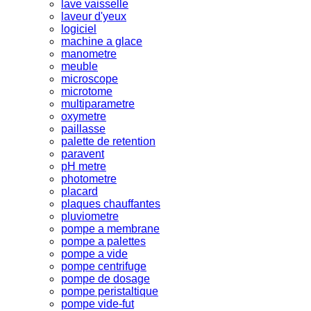
lave vaisselle
laveur d'yeux
logiciel
machine a glace
manometre
meuble
microscope
microtome
multiparametre
oxymetre
paillasse
palette de retention
paravent
pH metre
photometre
placard
plaques chauffantes
pluviometre
pompe a membrane
pompe a palettes
pompe a vide
pompe centrifuge
pompe de dosage
pompe peristaltique
pompe vide-fut