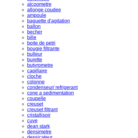
alcoometre
allonge coudee
ampoule
baguette d'agitation
ballon
becher
bille
boite de petri
bougie filtrante
bulleur
burette
butyrometre
capillaire
cloche
colonne
condenseur/ refrigerant
cone a sedimentation
coupelle
creuset
creuset filtrant
cristallisoir
cuve
dean stark
densimetre
dessicateur