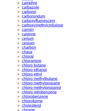
camphre
carbazole
carbone
carborundum
carboxyfluorescein
carboxymethylcellulose
carmin
caseine
cerium
cesium
charbon
chaux
chloral
chloramine
chloro butane
chloro ethanol
chloro ethyl
chloro methylbutane
chloro methylpropane
chloro methylpropanol
chloro nitrobenzene
chlorobenzene
chloroforme
cholesterol
chrome