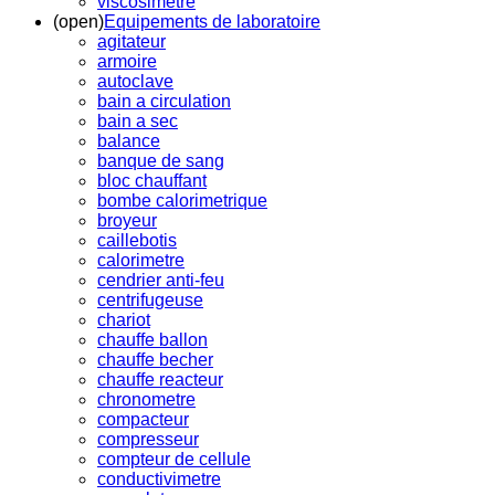
viscosimetre
(open)
Equipements de laboratoire
agitateur
armoire
autoclave
bain a circulation
bain a sec
balance
banque de sang
bloc chauffant
bombe calorimetrique
broyeur
caillebotis
calorimetre
cendrier anti-feu
centrifugeuse
chariot
chauffe ballon
chauffe becher
chauffe reacteur
chronometre
compacteur
compresseur
compteur de cellule
conductivimetre