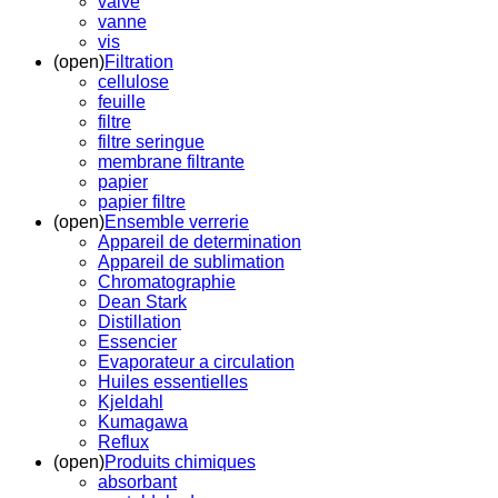
valve
vanne
vis
(open)
Filtration
cellulose
feuille
filtre
filtre seringue
membrane filtrante
papier
papier filtre
(open)
Ensemble verrerie
Appareil de determination
Appareil de sublimation
Chromatographie
Dean Stark
Distillation
Essencier
Evaporateur a circulation
Huiles essentielles
Kjeldahl
Kumagawa
Reflux
(open)
Produits chimiques
absorbant