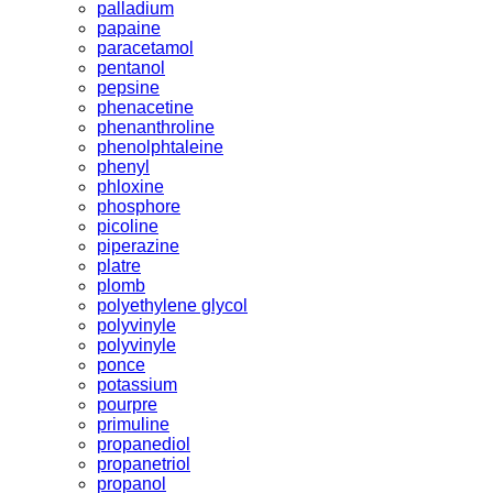
palladium
papaine
paracetamol
pentanol
pepsine
phenacetine
phenanthroline
phenolphtaleine
phenyl
phloxine
phosphore
picoline
piperazine
platre
plomb
polyethylene glycol
polyvinyle
polyvinyle
ponce
potassium
pourpre
primuline
propanediol
propanetriol
propanol