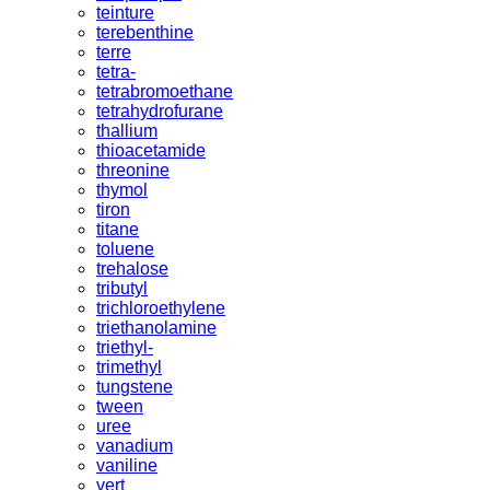
teinture
terebenthine
terre
tetra-
tetrabromoethane
tetrahydrofurane
thallium
thioacetamide
threonine
thymol
tiron
titane
toluene
trehalose
tributyl
trichloroethylene
triethanolamine
triethyl-
trimethyl
tungstene
tween
uree
vanadium
vaniline
vert