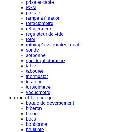
prise et cable
PSM
puisard
rampe a filtration
refractometre
refrigerateur
regulateur de vide
rotor
rotovap/ evaporateur rotatif
sonde
sorbonne
spectrophotometre
table
tabouret
thermostat
titrateur
turbidimetre
vacuometre
(open)
Flaconnage
bague de deversement
biberon
bidon
bocal
bonbonne
bouillote