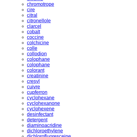
chromotrope
cire
citral
citronellole
clarcel
cobalt
coccine
colchicine
colle
collodion
colophane
colophane
colorant
creatinine
cresyl
cuivre
cupferron
cyclohexane
cyclohexanone
cyclohexene
desinfectant
detergent
diaminoacridine
dichloroethylene
dichlorofluoresceine