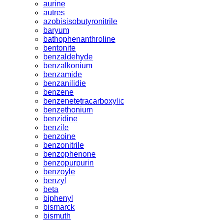
aurine
autres
azobisisobutyronitrile
baryum
bathophenanthroline
bentonite
benzaldehyde
benzalkonium
benzamide
benzanilidie
benzene
benzenetetracarboxylic
benzethonium
benzidine
benzile
benzoine
benzonitrile
benzophenone
benzopurpurin
benzoyle
benzyl
beta
biphenyl
bismarck
bismuth