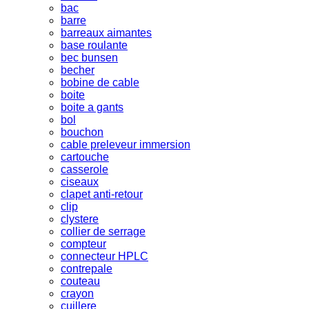
bac
barre
barreaux aimantes
base roulante
bec bunsen
becher
bobine de cable
boite
boite a gants
bol
bouchon
cable preleveur immersion
cartouche
casserole
ciseaux
clapet anti-retour
clip
clystere
collier de serrage
compteur
connecteur HPLC
contrepale
couteau
crayon
cuillere