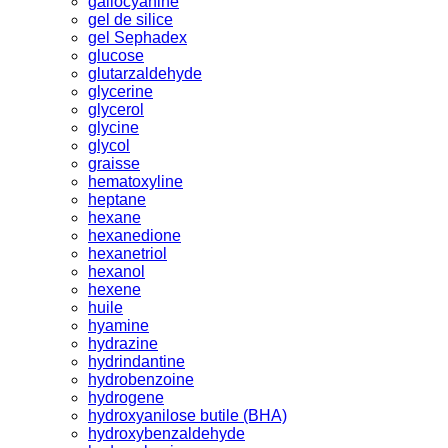
gallocyanine
gel de silice
gel Sephadex
glucose
glutarzaldehyde
glycerine
glycerol
glycine
glycol
graisse
hematoxyline
heptane
hexane
hexanedione
hexanetriol
hexanol
hexene
huile
hyamine
hydrazine
hydrindantine
hydrobenzoine
hydrogene
hydroxyanilose butile (BHA)
hydroxybenzaldehyde