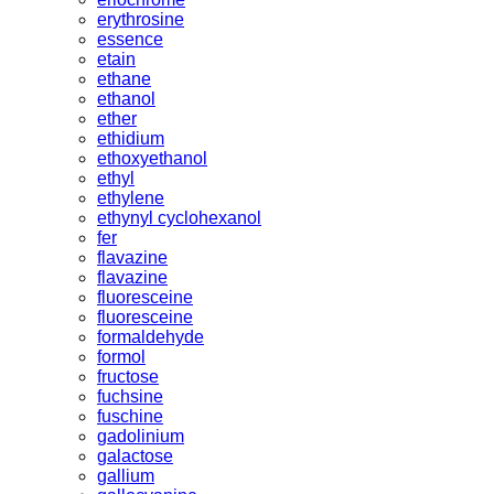
erythrosine
essence
etain
ethane
ethanol
ether
ethidium
ethoxyethanol
ethyl
ethylene
ethynyl cyclohexanol
fer
flavazine
flavazine
fluoresceine
fluoresceine
formaldehyde
formol
fructose
fuchsine
fuschine
gadolinium
galactose
gallium