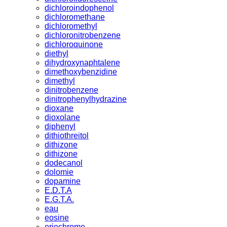
dichloroindophenol
dichloromethane
dichloromethyl
dichloronitrobenzene
dichloroquinone
diethyl
dihydroxynaphtalene
dimethoxybenzidine
dimethyl
dinitrobenzene
dinitrophenylhydrazine
dioxane
dioxolane
diphenyl
dithiothreitol
dithizone
dithizone
dodecanol
dolomie
dopamine
E.D.T.A
E.G.T.A.
eau
eosine
eriochrome