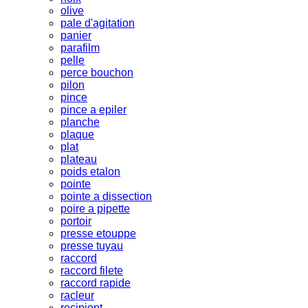
olive
pale d'agitation
panier
parafilm
pelle
perce bouchon
pilon
pince
pince a epiler
planche
plaque
plat
plateau
poids etalon
pointe
pointe a dissection
poire a pipette
portoir
presse etouppe
presse tuyau
raccord
raccord filete
raccord rapide
racleur
recipient