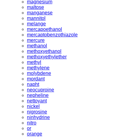
magnesium
maltose
manganese
mannitol
melange
mercapoethanol
mercaptobenzothiazole
mercure
methanol
methoxyethanol
methoxyethylether
methyl
methylene
molybdene
mordant
napht
neocuproine
nepheline
nettoyant
nickel
nigrosine
ninhydrine
nitro
or
orange