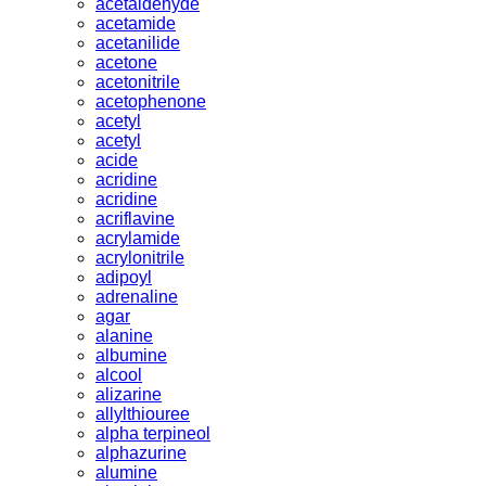
acetaldehyde
acetamide
acetanilide
acetone
acetonitrile
acetophenone
acetyl
acetyl
acide
acridine
acridine
acriflavine
acrylamide
acrylonitrile
adipoyl
adrenaline
agar
alanine
albumine
alcool
alizarine
allylthiouree
alpha terpineol
alphazurine
alumine