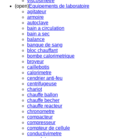
viscosimetre
(open)
Equipements de laboratoire
agitateur
armoire
autoclave
bain a circulation
bain a sec
balance
banque de sang
bloc chauffant
bombe calorimetrique
broyeur
caillebotis
calorimetre
cendrier anti-feu
centrifugeuse
chariot
chauffe ballon
chauffe becher
chauffe reacteur
chronometre
compacteur
compresseur
compteur de cellule
conductivimetre