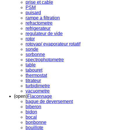
prise et cable
PSM
puisard
rampe a filtration
refractometre
refrigerateur
regulateur de vide
rotor
rotovap/ evaporateur rotatif
sonde
sorbonne
spectrophotometre
table
tabouret
thermostat
titrateur
turbidimetre
vacuometre
(open)
Flaconnage
bague de deversement
biberon
bidon
bocal
bonbonne
bouillote