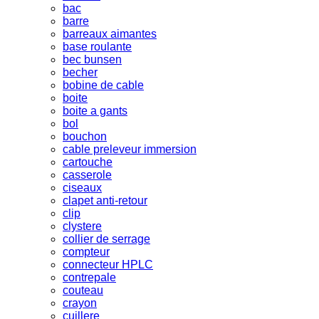
bac
barre
barreaux aimantes
base roulante
bec bunsen
becher
bobine de cable
boite
boite a gants
bol
bouchon
cable preleveur immersion
cartouche
casserole
ciseaux
clapet anti-retour
clip
clystere
collier de serrage
compteur
connecteur HPLC
contrepale
couteau
crayon
cuillere