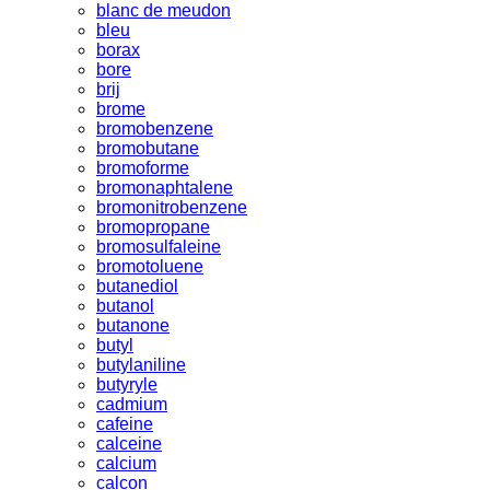
blanc de meudon
bleu
borax
bore
brij
brome
bromobenzene
bromobutane
bromoforme
bromonaphtalene
bromonitrobenzene
bromopropane
bromosulfaleine
bromotoluene
butanediol
butanol
butanone
butyl
butylaniline
butyryle
cadmium
cafeine
calceine
calcium
calcon