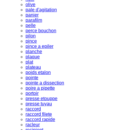
olive
pale d'agitation
panier
parafilm
pelle
perce bouchon
pilon
pince
pince a epiler
planche
plaque
plat
plateau
poids etalon
pointe
pointe a dissection
poire a pipette
portoir
presse etouppe
presse tuyau
raccord
raccord filete
raccord rapide
racleur
recipient