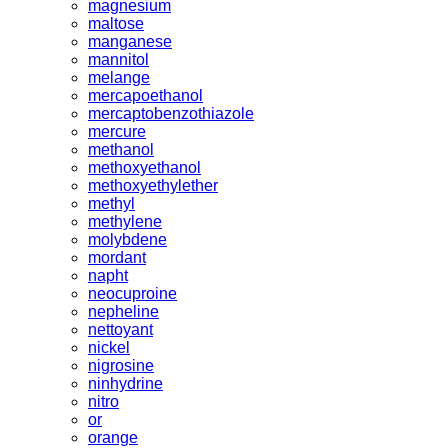
magnesium
maltose
manganese
mannitol
melange
mercapoethanol
mercaptobenzothiazole
mercure
methanol
methoxyethanol
methoxyethylether
methyl
methylene
molybdene
mordant
napht
neocuproine
nepheline
nettoyant
nickel
nigrosine
ninhydrine
nitro
or
orange