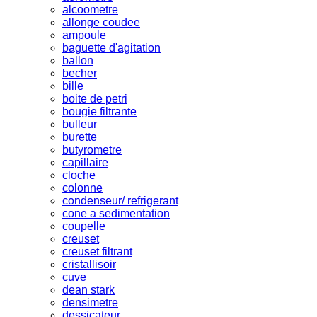
alcoometre
allonge coudee
ampoule
baguette d'agitation
ballon
becher
bille
boite de petri
bougie filtrante
bulleur
burette
butyrometre
capillaire
cloche
colonne
condenseur/ refrigerant
cone a sedimentation
coupelle
creuset
creuset filtrant
cristallisoir
cuve
dean stark
densimetre
dessicateur