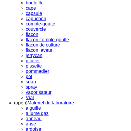
bouteille
cape
capsule
capuchon
compte-goutte
couvercle
flacon
flacon compte-goutte
flacon de culture
flacon laveur
jerrycan
pilulier
pissette
pommadier
pot
seau
spray
vaporisateur
Vial
(open)
Materiel de laboratoire
aiguille
allume gaz
anneau
anse
ardoise