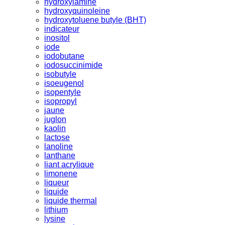
hydroxylamine
hydroxyquinoleine
hydroxytoluene butyle (BHT)
indicateur
inositol
iode
iodobutane
iodosuccinimide
isobutyle
isoeugenol
isopentyle
isopropyl
jaune
juglon
kaolin
lactose
lanoline
lanthane
liant acrylique
limonene
liqueur
liquide
liquide thermal
lithium
lysine