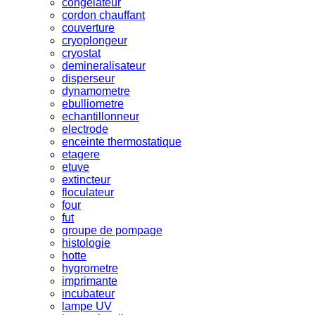
congelateur
cordon chauffant
couverture
cryoplongeur
cryostat
demineralisateur
disperseur
dynamometre
ebulliometre
echantillonneur
electrode
enceinte thermostatique
etagere
etuve
extincteur
floculateur
four
fut
groupe de pompage
histologie
hotte
hygrometre
imprimante
incubateur
lampe UV