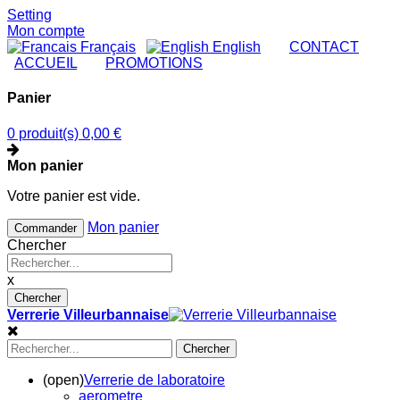
Setting
Mon compte
Français
English
|
CONTACT
|
ACCUEIL
|
PROMOTIONS
Panier
0 produit(s)
0,00 €
Mon panier
Votre panier est vide.
Mon panier
Commander
Chercher
x
Chercher
Verrerie Villeurbannaise
Chercher
(open)
Verrerie de laboratoire
aerometre