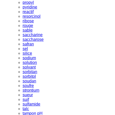
propyl
pyridine
reactif
resorcinol
ribose
rouge
sable
saccharine
saccharose
safran
sel
silice
sodium
solution
solvant
sorbitan
sorbitol
soudan
soufre
strontium
sueur
suif
sulfamide
talc
tampon pH