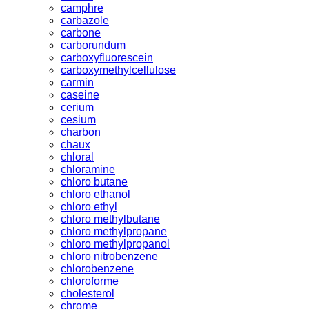
camphre
carbazole
carbone
carborundum
carboxyfluorescein
carboxymethylcellulose
carmin
caseine
cerium
cesium
charbon
chaux
chloral
chloramine
chloro butane
chloro ethanol
chloro ethyl
chloro methylbutane
chloro methylpropane
chloro methylpropanol
chloro nitrobenzene
chlorobenzene
chloroforme
cholesterol
chrome