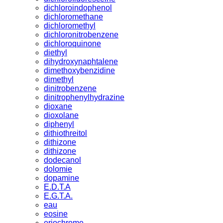
dichloroindophenol
dichloromethane
dichloromethyl
dichloronitrobenzene
dichloroquinone
diethyl
dihydroxynaphtalene
dimethoxybenzidine
dimethyl
dinitrobenzene
dinitrophenylhydrazine
dioxane
dioxolane
diphenyl
dithiothreitol
dithizone
dithizone
dodecanol
dolomie
dopamine
E.D.T.A
E.G.T.A.
eau
eosine
eriochrome