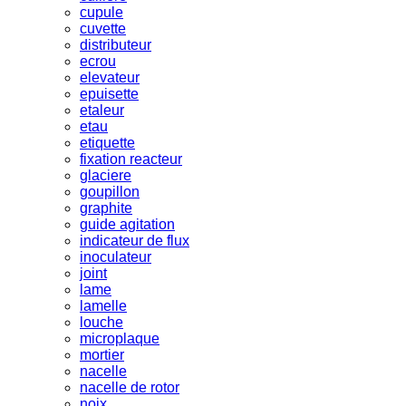
cupule
cuvette
distributeur
ecrou
elevateur
epuisette
etaleur
etau
etiquette
fixation reacteur
glaciere
goupillon
graphite
guide agitation
indicateur de flux
inoculateur
joint
lame
lamelle
louche
microplaque
mortier
nacelle
nacelle de rotor
noix