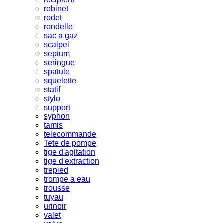
robinet
rodet
rondelle
sac a gaz
scalpel
septum
seringue
spatule
squelette
statif
stylo
support
syphon
tamis
telecommande
Tete de pompe
tige d'agitation
tige d'extraction
trepied
trompe a eau
trousse
tuyau
urinoir
valet