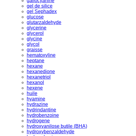
gallocyanine
gel de silice
gel Sephadex
glucose
glutarzaldehyde
glycerine
glycerol
glycine
glycol
graisse
hematoxyline
heptane
hexane
hexanedione
hexanetriol
hexanol
hexene
huile
hyamine
hydrazine
hydrindantine
hydrobenzoine
hydrogene
hydroxyanilose butile (BHA)
hydroxybenzaldehyde