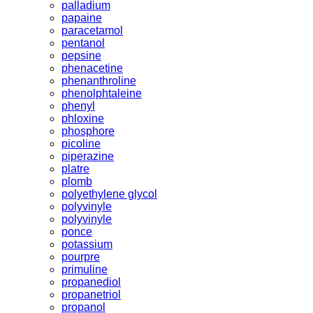
palladium
papaine
paracetamol
pentanol
pepsine
phenacetine
phenanthroline
phenolphtaleine
phenyl
phloxine
phosphore
picoline
piperazine
platre
plomb
polyethylene glycol
polyvinyle
polyvinyle
ponce
potassium
pourpre
primuline
propanediol
propanetriol
propanol