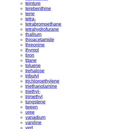
teinture
terebenthine
terre
tetra-
tetrabromoethane
tetrahydrofurane
thallium
thioacetamide
threonine
thymol
tiron
titane
toluene
trehalose
tributyl
trichloroethylene
triethanolamine
triethyl-
trimethyl
tungstene
tween
uree
vanadium
vaniline
vert