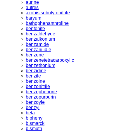
aurine
autres
azobisisobutyronitrile
baryum
bathophenanthroline
bentonite
benzaldehyde
benzalkonium
benzamide
benzanilidie
benzene
benzenetetracarboxylic
benzethonium
benzidine
benzile
benzoine
benzonitrile
benzophenone
benzopurpurin
benzoyle
benzyl
beta
biphenyl
bismarck
bismuth