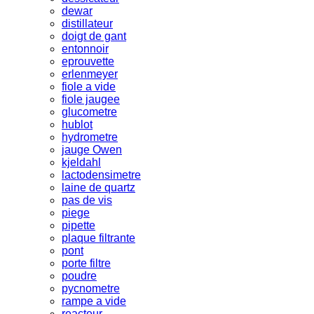
dewar
distillateur
doigt de gant
entonnoir
eprouvette
erlenmeyer
fiole a vide
fiole jaugee
glucometre
hublot
hydrometre
jauge Owen
kjeldahl
lactodensimetre
laine de quartz
pas de vis
piege
pipette
plaque filtrante
pont
porte filtre
poudre
pycnometre
rampe a vide
reacteur