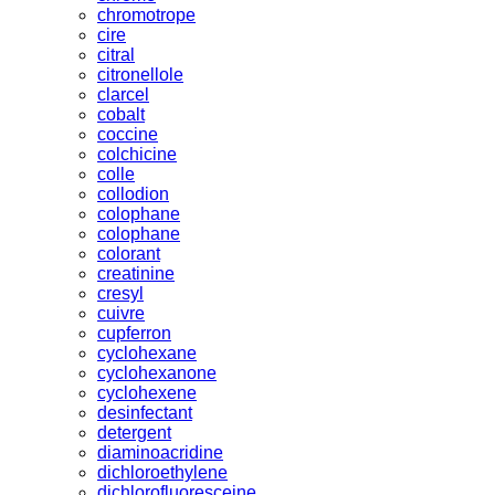
chromotrope
cire
citral
citronellole
clarcel
cobalt
coccine
colchicine
colle
collodion
colophane
colophane
colorant
creatinine
cresyl
cuivre
cupferron
cyclohexane
cyclohexanone
cyclohexene
desinfectant
detergent
diaminoacridine
dichloroethylene
dichlorofluoresceine