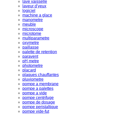
lave vaisselle
laveur d'yeux
logiciel
machine a glace
manometre
meuble
microscope
microtome
multiparametre
oxymetre
paillasse
palette de retention
paravent
pH metre
photometre
placard
plaques chauffantes
pluviometre
pompe a membrane
pompe a palettes
pompe a vide
pompe centrifuge
pompe de dosage
pompe peristaltique
pompe vide-fut