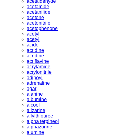
acetaldehyde
acetamide
acetanilide
acetone
acetonitrile
acetophenone
acetyl
acetyl
acide
acridine
acridine
acriflavine
acrylamide
acrylonitrile
adipoyl
adrenaline
agar
alanine
albumine
alcool
alizarine
allylthiouree
alpha terpineol
alphazurine
alumine