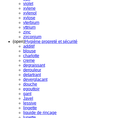
violet
xylene
xylenol
xylose
yterbium
yttrium
zinc
zirconium
(open)
Hygiène propreté et sécurité
additif
blouse
charlotte
creme
degraissant
derouleur
detartrant
deverglacant
douche
egouttoir
gant
Javel
lessive
lingette
liquide de rincage
lunette