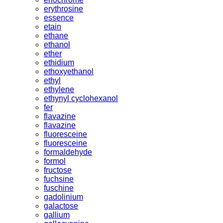
erythrosine
essence
etain
ethane
ethanol
ether
ethidium
ethoxyethanol
ethyl
ethylene
ethynyl cyclohexanol
fer
flavazine
flavazine
fluoresceine
fluoresceine
formaldehyde
formol
fructose
fuchsine
fuschine
gadolinium
galactose
gallium