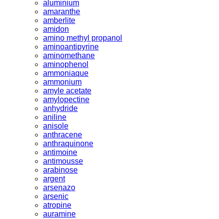
aluminium
amaranthe
amberlite
amidon
amino methyl propanol
aminoantipyrine
aminomethane
aminophenol
ammoniaque
ammonium
amyle acetate
amylopectine
anhydride
aniline
anisole
anthracene
anthraquinone
antimoine
antimousse
arabinose
argent
arsenazo
arsenic
atropine
auramine