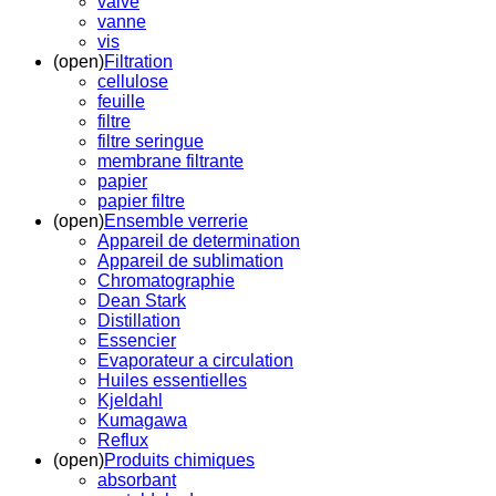
valve
vanne
vis
(open)
Filtration
cellulose
feuille
filtre
filtre seringue
membrane filtrante
papier
papier filtre
(open)
Ensemble verrerie
Appareil de determination
Appareil de sublimation
Chromatographie
Dean Stark
Distillation
Essencier
Evaporateur a circulation
Huiles essentielles
Kjeldahl
Kumagawa
Reflux
(open)
Produits chimiques
absorbant