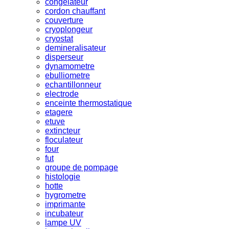
congelateur
cordon chauffant
couverture
cryoplongeur
cryostat
demineralisateur
disperseur
dynamometre
ebulliometre
echantillonneur
electrode
enceinte thermostatique
etagere
etuve
extincteur
floculateur
four
fut
groupe de pompage
histologie
hotte
hygrometre
imprimante
incubateur
lampe UV