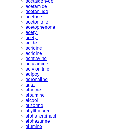
acetaldehyde
acetamide
acetanilide
acetone
acetonitrile
acetophenone
acetyl
acetyl
acide
acridine
acridine
acriflavine
acrylamide
acrylonitrile
adipoyl
adrenaline
agar
alanine
albumine
alcool
alizarine
allylthiouree
alpha terpineol
alphazurine
alumine