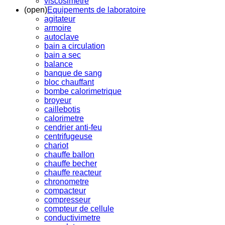
viscosimetre
(open)
Equipements de laboratoire
agitateur
armoire
autoclave
bain a circulation
bain a sec
balance
banque de sang
bloc chauffant
bombe calorimetrique
broyeur
caillebotis
calorimetre
cendrier anti-feu
centrifugeuse
chariot
chauffe ballon
chauffe becher
chauffe reacteur
chronometre
compacteur
compresseur
compteur de cellule
conductivimetre