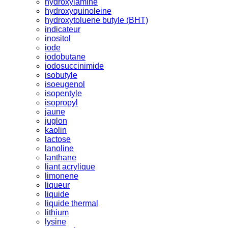
hydroxylamine
hydroxyquinoleine
hydroxytoluene butyle (BHT)
indicateur
inositol
iode
iodobutane
iodosuccinimide
isobutyle
isoeugenol
isopentyle
isopropyl
jaune
juglon
kaolin
lactose
lanoline
lanthane
liant acrylique
limonene
liqueur
liquide
liquide thermal
lithium
lysine