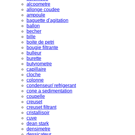
alcoometre
allonge coudee
ampoule
baguette d'agitation
ballon
becher
bille
boite de petri
bougie filtrante
bulleur
burette
butyrometre
capillaire
cloche
colonne
condenseur/ refrigerant
cone a sedimentation
coupelle
creuset
creuset filtrant
cristallisoir
cuve
dean stark
densimetre
dessicateur