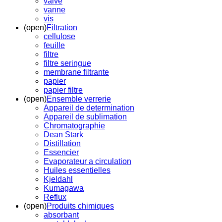
valve
vanne
vis
(open)
Filtration
cellulose
feuille
filtre
filtre seringue
membrane filtrante
papier
papier filtre
(open)
Ensemble verrerie
Appareil de determination
Appareil de sublimation
Chromatographie
Dean Stark
Distillation
Essencier
Evaporateur a circulation
Huiles essentielles
Kjeldahl
Kumagawa
Reflux
(open)
Produits chimiques
absorbant