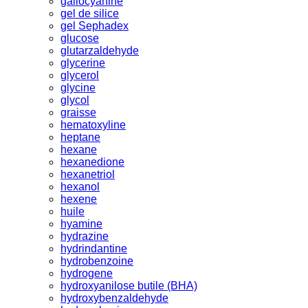
gallocyanine
gel de silice
gel Sephadex
glucose
glutarzaldehyde
glycerine
glycerol
glycine
glycol
graisse
hematoxyline
heptane
hexane
hexanedione
hexanetriol
hexanol
hexene
huile
hyamine
hydrazine
hydrindantine
hydrobenzoine
hydrogene
hydroxyanilose butile (BHA)
hydroxybenzaldehyde