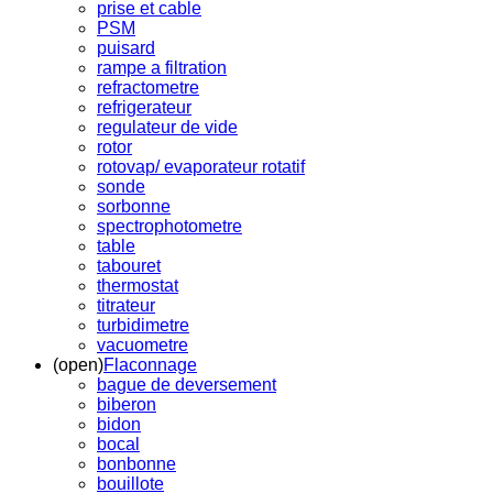
prise et cable
PSM
puisard
rampe a filtration
refractometre
refrigerateur
regulateur de vide
rotor
rotovap/ evaporateur rotatif
sonde
sorbonne
spectrophotometre
table
tabouret
thermostat
titrateur
turbidimetre
vacuometre
(open)
Flaconnage
bague de deversement
biberon
bidon
bocal
bonbonne
bouillote