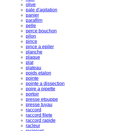
olive
pale d'agitation
panier
parafilm
pelle
perce bouchon
pilon
pince
pince a epiler
planche
plaque
plat
plateau
poids etalon
pointe
pointe a dissection
poire a pipette
portoir
presse etouppe
presse tuyau
raccord
raccord filete
raccord rapide
racleur
recipient