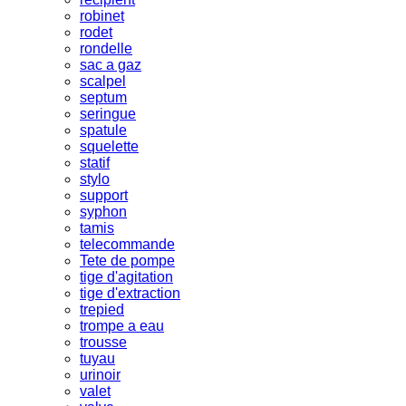
robinet
rodet
rondelle
sac a gaz
scalpel
septum
seringue
spatule
squelette
statif
stylo
support
syphon
tamis
telecommande
Tete de pompe
tige d'agitation
tige d'extraction
trepied
trompe a eau
trousse
tuyau
urinoir
valet