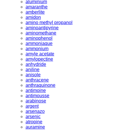
aluminium
amaranthe
amberlite
amidon
amino methyl propanol
aminoantipyrine
aminomethane
aminophenol
ammoniaque
ammonium
amyle acetate
amylopectine
anhydride
aniline
anisole
anthracene
anthraquinone
antimoine
antimousse
arabinose
argent
arsenazo
arsenic
atropine
auramine