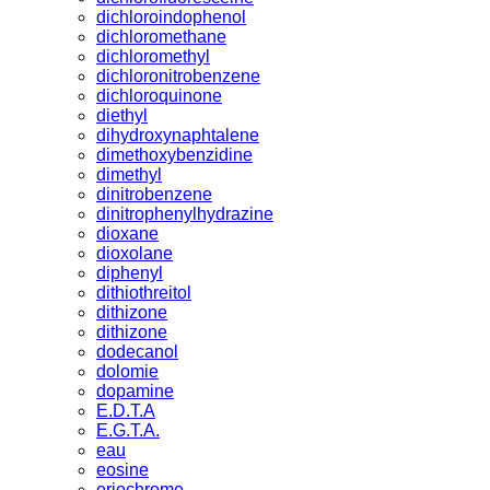
dichloroindophenol
dichloromethane
dichloromethyl
dichloronitrobenzene
dichloroquinone
diethyl
dihydroxynaphtalene
dimethoxybenzidine
dimethyl
dinitrobenzene
dinitrophenylhydrazine
dioxane
dioxolane
diphenyl
dithiothreitol
dithizone
dithizone
dodecanol
dolomie
dopamine
E.D.T.A
E.G.T.A.
eau
eosine
eriochrome