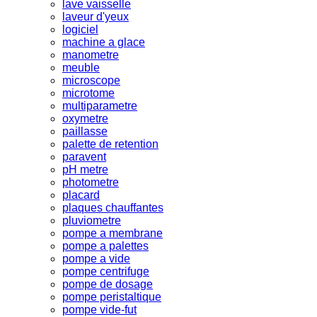
lave vaisselle
laveur d'yeux
logiciel
machine a glace
manometre
meuble
microscope
microtome
multiparametre
oxymetre
paillasse
palette de retention
paravent
pH metre
photometre
placard
plaques chauffantes
pluviometre
pompe a membrane
pompe a palettes
pompe a vide
pompe centrifuge
pompe de dosage
pompe peristaltique
pompe vide-fut