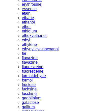
erythrosine
essence
etain
ethane
ethanol
ether
ethidium
ethoxyethanol
ethyl
ethylene
ethynyl cyclohexanol
fer
flavazine
flavazine
fluoresceine
fluoresceine
formaldehyde
formol
fructose
fuchsine
fuschine
gadolinium
galactose
gallium