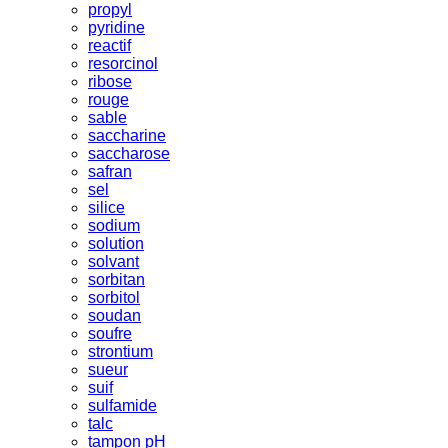
propyl
pyridine
reactif
resorcinol
ribose
rouge
sable
saccharine
saccharose
safran
sel
silice
sodium
solution
solvant
sorbitan
sorbitol
soudan
soufre
strontium
sueur
suif
sulfamide
talc
tampon pH