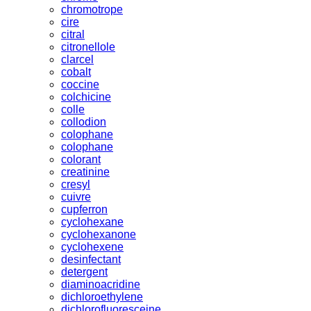
chromotrope
cire
citral
citronellole
clarcel
cobalt
coccine
colchicine
colle
collodion
colophane
colophane
colorant
creatinine
cresyl
cuivre
cupferron
cyclohexane
cyclohexanone
cyclohexene
desinfectant
detergent
diaminoacridine
dichloroethylene
dichlorofluoresceine