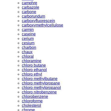
camphre
carbazole
carbone
carborundum
carboxyfluorescein
carboxymethylcellulose
carmin
caseine
cerium
cesium
charbon
chaux
chloral
chloramine
chloro butane
chloro ethanol
chloro ethyl
chloro methylbutane
chloro methylpropane
chloro methylpropanol
chloro nitrobenzene
chlorobenzene
chloroforme
cholesterol
chrome