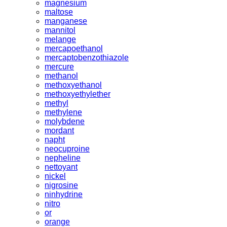
magnesium
maltose
manganese
mannitol
melange
mercapoethanol
mercaptobenzothiazole
mercure
methanol
methoxyethanol
methoxyethylether
methyl
methylene
molybdene
mordant
napht
neocuproine
nepheline
nettoyant
nickel
nigrosine
ninhydrine
nitro
or
orange