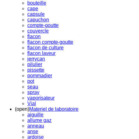
bouteille
cape
capsule
capuchon
compte-goutte
couvercle
flacon
flacon compte-goutte
flacon de culture
flacon laveur
jerrycan
pilulier
pissette
pommadier
pot
seau
spray
vaporisateur
Vial
(open)
Materiel de laboratoire
aiguille
allume gaz
anneau
anse
ardoise