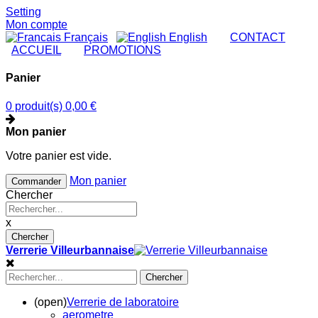
Setting
Mon compte
Français
English
|
CONTACT
|
ACCUEIL
|
PROMOTIONS
Panier
0 produit(s)
0,00 €
Mon panier
Votre panier est vide.
Mon panier
Commander
Chercher
x
Chercher
Verrerie Villeurbannaise
Chercher
(open)
Verrerie de laboratoire
aerometre