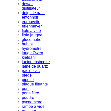
dewar
distillateur
doigt de gant
entonnoir
eprouvette
erlenmeyer
fiole a vide
fiole jaugee
glucometre
hublot
hydrometre
jauge Owen
kjeldahl
lactodensimetre
laine de quartz
pas de vis
piege
pipette
plaque filtrante
pont
porte filtre
poudre
pycnometre
rampe a vide
reacteur