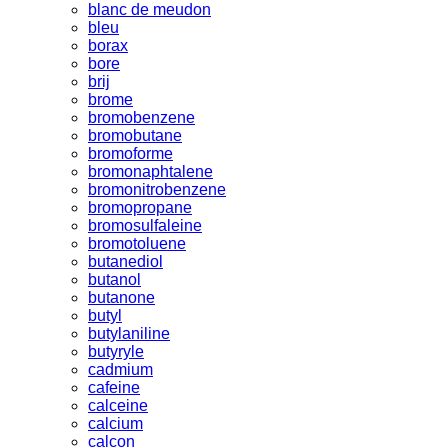
blanc de meudon
bleu
borax
bore
brij
brome
bromobenzene
bromobutane
bromoforme
bromonaphtalene
bromonitrobenzene
bromopropane
bromosulfaleine
bromotoluene
butanediol
butanol
butanone
butyl
butylaniline
butyryle
cadmium
cafeine
calceine
calcium
calcon