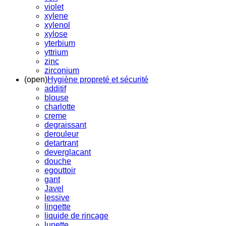
violet
xylene
xylenol
xylose
yterbium
yttrium
zinc
zirconium
(open)
Hygiène propreté et sécurité
additif
blouse
charlotte
creme
degraissant
derouleur
detartrant
deverglacant
douche
egouttoir
gant
Javel
lessive
lingette
liquide de rincage
lunette