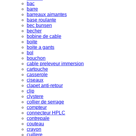
bac
barre
barreaux aimantes
base roulante
bec bunsen
becher
bobine de cable
boite
boite a gants
bol
bouchon
cable preleveur immersion
cartouche
casserole
ciseaux
clapet anti-retour
clip
clystere
collier de serrage
compteur
connecteur HPLC
contrepale
couteau
crayon
cuillere