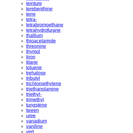
teinture
terebenthine
terre
tetra-
tetrabromoethane
tetrahydrofurane
thallium
thioacetamide
threonine
thymol
tiron
titane
toluene
trehalose
tributyl
trichloroethylene
triethanolamine
triethyl-
trimethyl
tungstene
tween
uree
vanadium
vaniline
vert