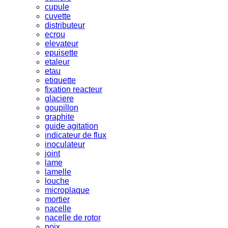
cupule
cuvette
distributeur
ecrou
elevateur
epuisette
etaleur
etau
etiquette
fixation reacteur
glaciere
goupillon
graphite
guide agitation
indicateur de flux
inoculateur
joint
lame
lamelle
louche
microplaque
mortier
nacelle
nacelle de rotor
noix