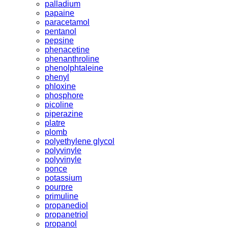
palladium
papaine
paracetamol
pentanol
pepsine
phenacetine
phenanthroline
phenolphtaleine
phenyl
phloxine
phosphore
picoline
piperazine
platre
plomb
polyethylene glycol
polyvinyle
polyvinyle
ponce
potassium
pourpre
primuline
propanediol
propanetriol
propanol