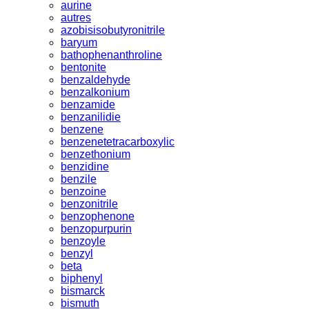
aurine
autres
azobisisobutyronitrile
baryum
bathophenanthroline
bentonite
benzaldehyde
benzalkonium
benzamide
benzanilidie
benzene
benzenetetracarboxylic
benzethonium
benzidine
benzile
benzoine
benzonitrile
benzophenone
benzopurpurin
benzoyle
benzyl
beta
biphenyl
bismarck
bismuth