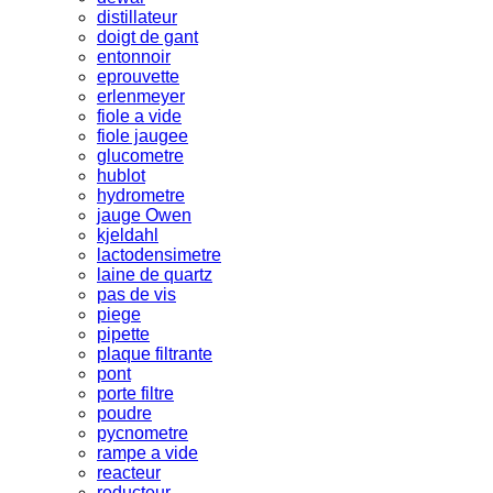
distillateur
doigt de gant
entonnoir
eprouvette
erlenmeyer
fiole a vide
fiole jaugee
glucometre
hublot
hydrometre
jauge Owen
kjeldahl
lactodensimetre
laine de quartz
pas de vis
piege
pipette
plaque filtrante
pont
porte filtre
poudre
pycnometre
rampe a vide
reacteur
reducteur