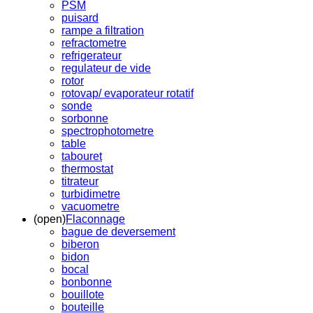
PSM
puisard
rampe a filtration
refractometre
refrigerateur
regulateur de vide
rotor
rotovap/ evaporateur rotatif
sonde
sorbonne
spectrophotometre
table
tabouret
thermostat
titrateur
turbidimetre
vacuometre
(open)
Flaconnage
bague de deversement
biberon
bidon
bocal
bonbonne
bouillote
bouteille