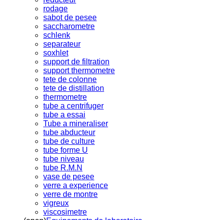
rodage
sabot de pesee
saccharometre
schlenk
separateur
soxhlet
support de filtration
support thermometre
tete de colonne
tete de distillation
thermometre
tube a centrifuger
tube a essai
Tube a mineraliser
tube abducteur
tube de culture
tube forme U
tube niveau
tube R.M.N
vase de pesee
verre a experience
verre de montre
vigreux
viscosimetre