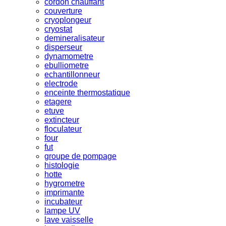
cordon chauffant
couverture
cryoplongeur
cryostat
demineralisateur
disperseur
dynamometre
ebulliometre
echantillonneur
electrode
enceinte thermostatique
etagere
etuve
extincteur
floculateur
four
fut
groupe de pompage
histologie
hotte
hygrometre
imprimante
incubateur
lampe UV
lave vaisselle