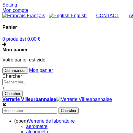
Setting
Mon compte
Français
English
|
CONTACT
|
A
Panier
0 produit(s)
0,00 €
Mon panier
Votre panier est vide.
Mon panier
Commander
Chercher
x
Chercher
Verrerie Villeurbannaise
Chercher
(open)
Verrerie de laboratoire
aerometre
alcoometre