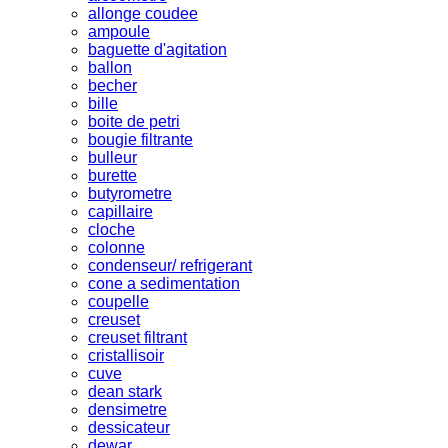
allonge coudee
ampoule
baguette d'agitation
ballon
becher
bille
boite de petri
bougie filtrante
bulleur
burette
butyrometre
capillaire
cloche
colonne
condenseur/ refrigerant
cone a sedimentation
coupelle
creuset
creuset filtrant
cristallisoir
cuve
dean stark
densimetre
dessicateur
dewar