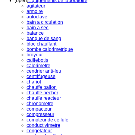
(open)
Equipements de laboratoire
agitateur
armoire
autoclave
bain a circulation
bain a sec
balance
banque de sang
bloc chauffant
bombe calorimetrique
broyeur
caillebotis
calorimetre
cendrier anti-feu
centrifugeuse
chariot
chauffe ballon
chauffe becher
chauffe reacteur
chronometre
compacteur
compresseur
compteur de cellule
conductivimetre
congelateur