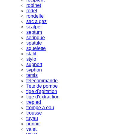
robinet
rodet
rondelle
sac a gaz
scalpel
septum
seringue
spatule
squelette
statif
stylo
support
syphon
tamis
telecommande
Tete de pompe
tige d'agitation
tige d'extraction
trepied
trompe a eau
trousse
tuyau
urinoir
valet