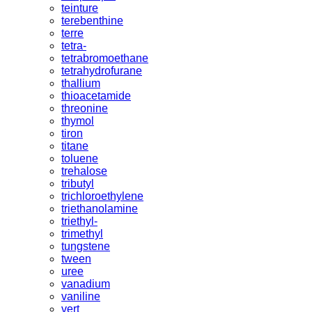
teinture
terebenthine
terre
tetra-
tetrabromoethane
tetrahydrofurane
thallium
thioacetamide
threonine
thymol
tiron
titane
toluene
trehalose
tributyl
trichloroethylene
triethanolamine
triethyl-
trimethyl
tungstene
tween
uree
vanadium
vaniline
vert