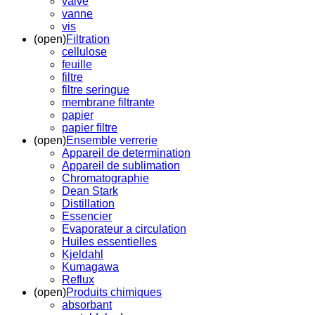
valve
vanne
vis
(open)
Filtration
cellulose
feuille
filtre
filtre seringue
membrane filtrante
papier
papier filtre
(open)
Ensemble verrerie
Appareil de determination
Appareil de sublimation
Chromatographie
Dean Stark
Distillation
Essencier
Evaporateur a circulation
Huiles essentielles
Kjeldahl
Kumagawa
Reflux
(open)
Produits chimiques
absorbant