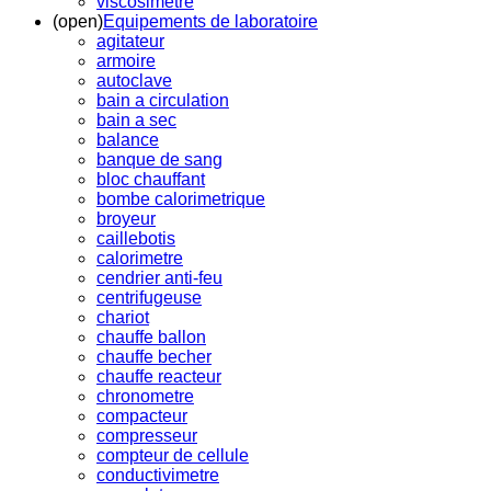
viscosimetre
(open)
Equipements de laboratoire
agitateur
armoire
autoclave
bain a circulation
bain a sec
balance
banque de sang
bloc chauffant
bombe calorimetrique
broyeur
caillebotis
calorimetre
cendrier anti-feu
centrifugeuse
chariot
chauffe ballon
chauffe becher
chauffe reacteur
chronometre
compacteur
compresseur
compteur de cellule
conductivimetre