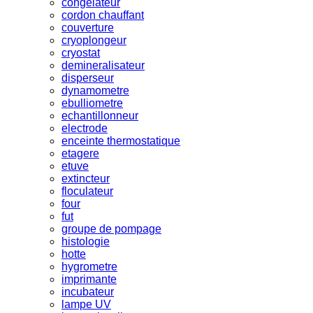
congelateur
cordon chauffant
couverture
cryoplongeur
cryostat
demineralisateur
disperseur
dynamometre
ebulliometre
echantillonneur
electrode
enceinte thermostatique
etagere
etuve
extincteur
floculateur
four
fut
groupe de pompage
histologie
hotte
hygrometre
imprimante
incubateur
lampe UV