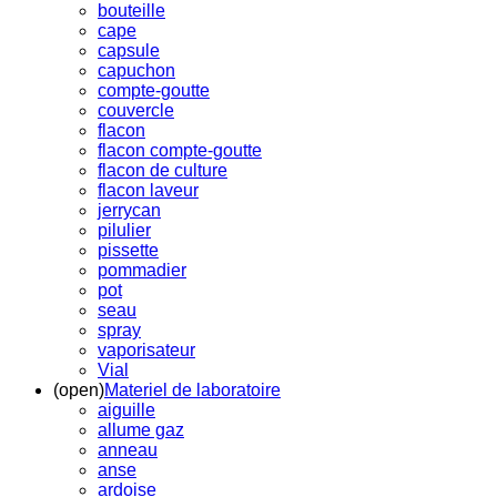
bouteille
cape
capsule
capuchon
compte-goutte
couvercle
flacon
flacon compte-goutte
flacon de culture
flacon laveur
jerrycan
pilulier
pissette
pommadier
pot
seau
spray
vaporisateur
Vial
(open)
Materiel de laboratoire
aiguille
allume gaz
anneau
anse
ardoise