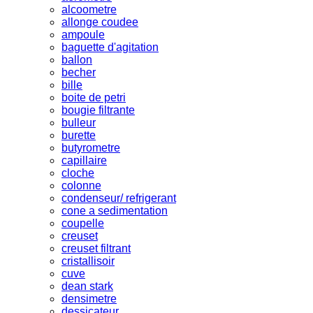
alcoometre
allonge coudee
ampoule
baguette d'agitation
ballon
becher
bille
boite de petri
bougie filtrante
bulleur
burette
butyrometre
capillaire
cloche
colonne
condenseur/ refrigerant
cone a sedimentation
coupelle
creuset
creuset filtrant
cristallisoir
cuve
dean stark
densimetre
dessicateur