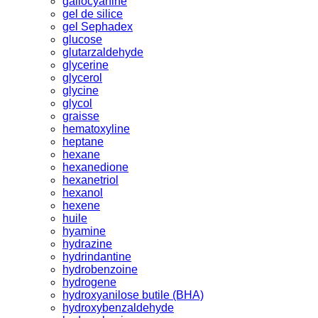
gallocyanine
gel de silice
gel Sephadex
glucose
glutarzaldehyde
glycerine
glycerol
glycine
glycol
graisse
hematoxyline
heptane
hexane
hexanedione
hexanetriol
hexanol
hexene
huile
hyamine
hydrazine
hydrindantine
hydrobenzoine
hydrogene
hydroxyanilose butile (BHA)
hydroxybenzaldehyde