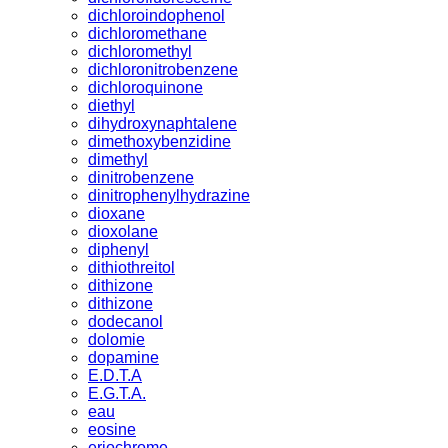
dichloroindophenol
dichloromethane
dichloromethyl
dichloronitrobenzene
dichloroquinone
diethyl
dihydroxynaphtalene
dimethoxybenzidine
dimethyl
dinitrobenzene
dinitrophenylhydrazine
dioxane
dioxolane
diphenyl
dithiothreitol
dithizone
dithizone
dodecanol
dolomie
dopamine
E.D.T.A
E.G.T.A.
eau
eosine
eriochrome