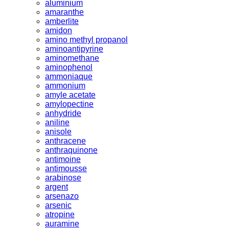
aluminium
amaranthe
amberlite
amidon
amino methyl propanol
aminoantipyrine
aminomethane
aminophenol
ammoniaque
ammonium
amyle acetate
amylopectine
anhydride
aniline
anisole
anthracene
anthraquinone
antimoine
antimousse
arabinose
argent
arsenazo
arsenic
atropine
auramine