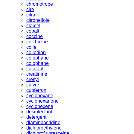
chromotrope
cire
citral
citronellole
clarcel
cobalt
coccine
colchicine
colle
collodion
colophane
colophane
colorant
creatinine
cresyl
cuivre
cupferron
cyclohexane
cyclohexanone
cyclohexene
desinfectant
detergent
diaminoacridine
dichloroethylene
dichlorofluoresceine