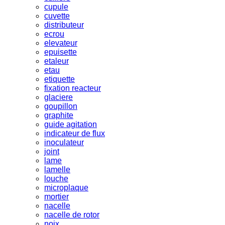
cupule
cuvette
distributeur
ecrou
elevateur
epuisette
etaleur
etau
etiquette
fixation reacteur
glaciere
goupillon
graphite
guide agitation
indicateur de flux
inoculateur
joint
lame
lamelle
louche
microplaque
mortier
nacelle
nacelle de rotor
noix