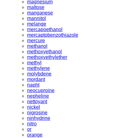
magnesium
maltose
manganese
mannitol
melange
mercapoethanol
mercaptobenzothiazole
mercure
methanol
methoxyethanol
methoxyethylether
methyl
methylene
molybdene
mordant
napht
neocuproine
nepheline
nettoyant
nickel
nigrosine
ninhydrine
nitro
or
orange