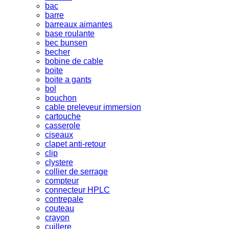
bac
barre
barreaux aimantes
base roulante
bec bunsen
becher
bobine de cable
boite
boite a gants
bol
bouchon
cable preleveur immersion
cartouche
casserole
ciseaux
clapet anti-retour
clip
clystere
collier de serrage
compteur
connecteur HPLC
contrepale
couteau
crayon
cuillere