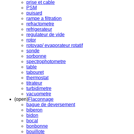
prise et cable
PSM
puisard
rampe a filtration
refractometre
refrigerateur
regulateur de vide
rotor
rotovap/ evaporateur rotatif
sonde
sorbonne
spectrophotometre
table
tabouret
thermostat
titrateur
turbidimetre
vacuometre
(open)
Flaconnage
bague de deversement
biberon
bidon
bocal
bonbonne
bouillote