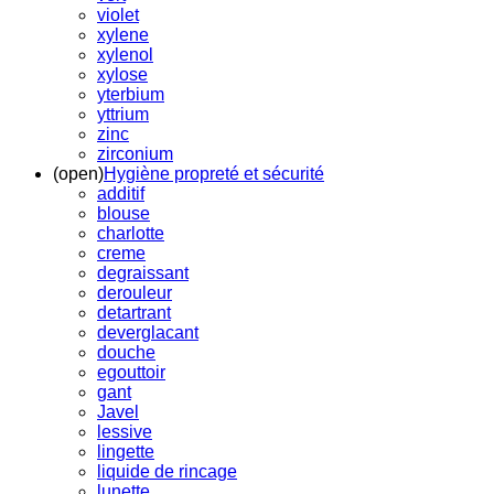
violet
xylene
xylenol
xylose
yterbium
yttrium
zinc
zirconium
(open)
Hygiène propreté et sécurité
additif
blouse
charlotte
creme
degraissant
derouleur
detartrant
deverglacant
douche
egouttoir
gant
Javel
lessive
lingette
liquide de rincage
lunette