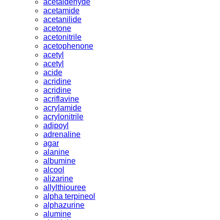
acetaldehyde
acetamide
acetanilide
acetone
acetonitrile
acetophenone
acetyl
acetyl
acide
acridine
acridine
acriflavine
acrylamide
acrylonitrile
adipoyl
adrenaline
agar
alanine
albumine
alcool
alizarine
allylthiouree
alpha terpineol
alphazurine
alumine