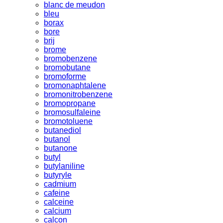
blanc de meudon
bleu
borax
bore
brij
brome
bromobenzene
bromobutane
bromoforme
bromonaphtalene
bromonitrobenzene
bromopropane
bromosulfaleine
bromotoluene
butanediol
butanol
butanone
butyl
butylaniline
butyryle
cadmium
cafeine
calceine
calcium
calcon