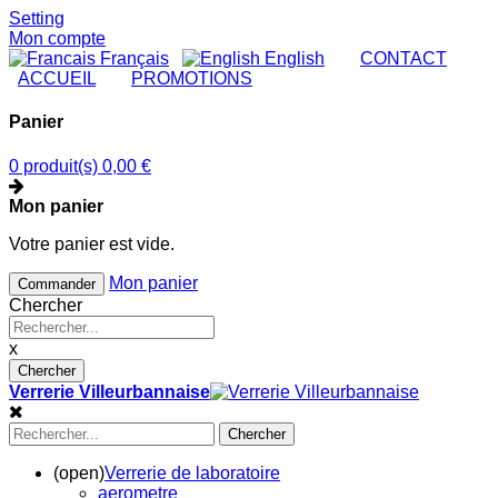
Setting
Mon compte
Français
English
|
CONTACT
|
ACCUEIL
|
PROMOTIONS
Panier
0 produit(s)
0,00 €
Mon panier
Votre panier est vide.
Mon panier
Commander
Chercher
x
Chercher
Verrerie Villeurbannaise
Chercher
(open)
Verrerie de laboratoire
aerometre