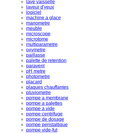
lave vaisselle
laveur d'yeux
logiciel
machine a glace
manometre
meuble
microscope
microtome
multiparametre
oxymetre
paillasse
palette de retention
paravent
pH metre
photometre
placard
plaques chauffantes
pluviometre
pompe a membrane
pompe a palettes
pompe a vide
pompe centrifuge
pompe de dosage
pompe peristaltique
pompe vide-fut