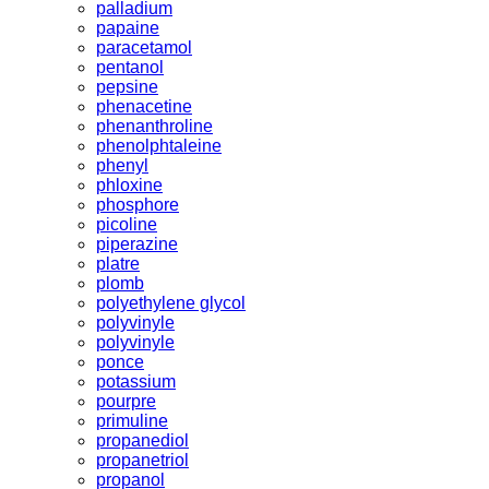
palladium
papaine
paracetamol
pentanol
pepsine
phenacetine
phenanthroline
phenolphtaleine
phenyl
phloxine
phosphore
picoline
piperazine
platre
plomb
polyethylene glycol
polyvinyle
polyvinyle
ponce
potassium
pourpre
primuline
propanediol
propanetriol
propanol