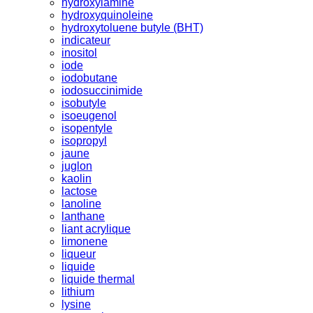
hydroxylamine
hydroxyquinoleine
hydroxytoluene butyle (BHT)
indicateur
inositol
iode
iodobutane
iodosuccinimide
isobutyle
isoeugenol
isopentyle
isopropyl
jaune
juglon
kaolin
lactose
lanoline
lanthane
liant acrylique
limonene
liqueur
liquide
liquide thermal
lithium
lysine