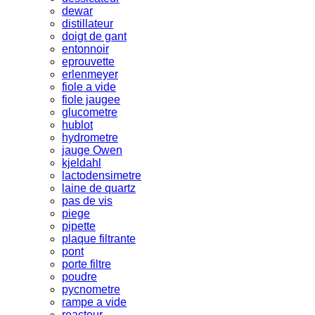
dewar
distillateur
doigt de gant
entonnoir
eprouvette
erlenmeyer
fiole a vide
fiole jaugee
glucometre
hublot
hydrometre
jauge Owen
kjeldahl
lactodensimetre
laine de quartz
pas de vis
piege
pipette
plaque filtrante
pont
porte filtre
poudre
pycnometre
rampe a vide
reacteur