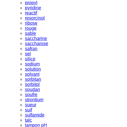
propyl
pyridine
reactif
resorcinol
ribose
rouge
sable
saccharine
saccharose
safran
sel
silice
sodium
solution
solvant
sorbitan
sorbitol
soudan
soufre
strontium
sueur
suif
sulfamide
talc
tampon pH