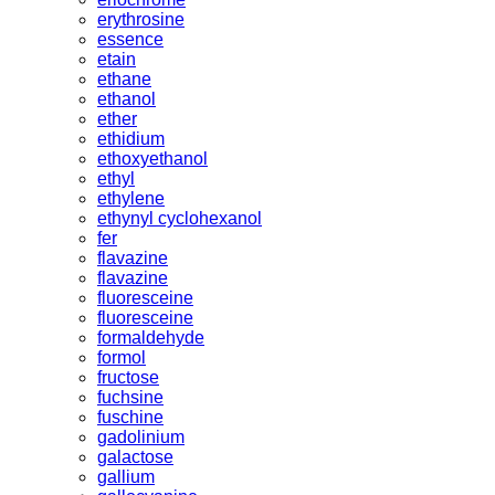
erythrosine
essence
etain
ethane
ethanol
ether
ethidium
ethoxyethanol
ethyl
ethylene
ethynyl cyclohexanol
fer
flavazine
flavazine
fluoresceine
fluoresceine
formaldehyde
formol
fructose
fuchsine
fuschine
gadolinium
galactose
gallium