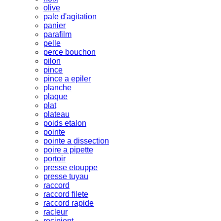
olive
pale d'agitation
panier
parafilm
pelle
perce bouchon
pilon
pince
pince a epiler
planche
plaque
plat
plateau
poids etalon
pointe
pointe a dissection
poire a pipette
portoir
presse etouppe
presse tuyau
raccord
raccord filete
raccord rapide
racleur
recipient