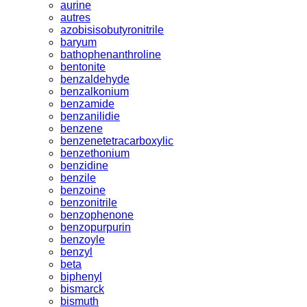
aurine
autres
azobisisobutyronitrile
baryum
bathophenanthroline
bentonite
benzaldehyde
benzalkonium
benzamide
benzanilidie
benzene
benzenetetracarboxylic
benzethonium
benzidine
benzile
benzoine
benzonitrile
benzophenone
benzopurpurin
benzoyle
benzyl
beta
biphenyl
bismarck
bismuth