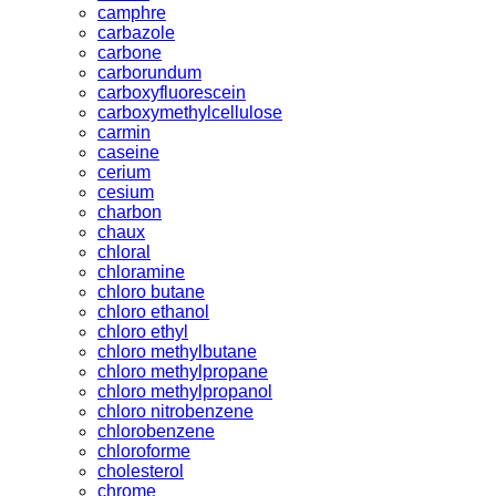
camphre
carbazole
carbone
carborundum
carboxyfluorescein
carboxymethylcellulose
carmin
caseine
cerium
cesium
charbon
chaux
chloral
chloramine
chloro butane
chloro ethanol
chloro ethyl
chloro methylbutane
chloro methylpropane
chloro methylpropanol
chloro nitrobenzene
chlorobenzene
chloroforme
cholesterol
chrome