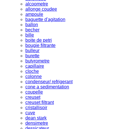
alcoometre
allonge coudee
ampoule
baguette d'agitation
ballon
becher
bille
boite de petri
bougie filtrante
bulleur
burette
butyrometre
capillaire
cloche
colonne
condenseur/ refrigerant
cone a sedimentation
coupelle
creuset
creuset filtrant
cristallisoir
cuve
dean stark
densimetre
dessicateur