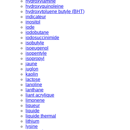
hydroxylamine
hydroxyquinoleine
hydroxytoluene butyle (BHT)
indicateur
inositol
iode
iodobutane
iodosuccinimide
isobutyle
isoeugenol
isopentyle
isopropyl
jaune
juglon
kaolin
lactose
lanoline
lanthane
liant acrylique
limonene
liqueur
liquide
liquide thermal
lithium
lysine