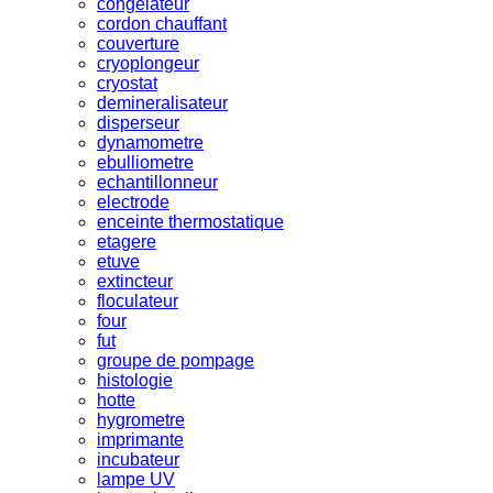
congelateur
cordon chauffant
couverture
cryoplongeur
cryostat
demineralisateur
disperseur
dynamometre
ebulliometre
echantillonneur
electrode
enceinte thermostatique
etagere
etuve
extincteur
floculateur
four
fut
groupe de pompage
histologie
hotte
hygrometre
imprimante
incubateur
lampe UV