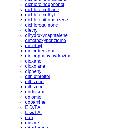
dichloroindophenol
dichloromethane
dichloromethyl
dichloronitrobenzene
dichloroquinone
diethyl
dihydroxynaphtalene
dimethoxybenzidine
dimethyl
dinitrobenzene
dinitrophenylhydrazine
dioxane
dioxolane
diphenyl
dithiothreitol
dithizone
dithizone
dodecanol
dolomie
dopamine
E.D.T.A
E.G.T.A.
eau
eosine
eriochrome