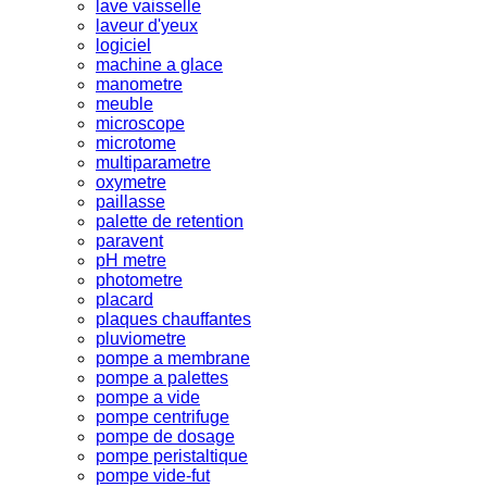
lave vaisselle
laveur d'yeux
logiciel
machine a glace
manometre
meuble
microscope
microtome
multiparametre
oxymetre
paillasse
palette de retention
paravent
pH metre
photometre
placard
plaques chauffantes
pluviometre
pompe a membrane
pompe a palettes
pompe a vide
pompe centrifuge
pompe de dosage
pompe peristaltique
pompe vide-fut