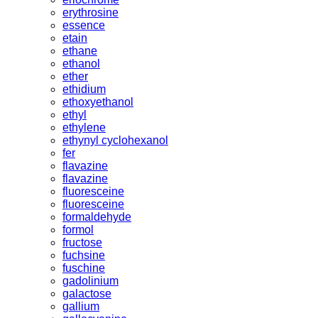
erythrosine
essence
etain
ethane
ethanol
ether
ethidium
ethoxyethanol
ethyl
ethylene
ethynyl cyclohexanol
fer
flavazine
flavazine
fluoresceine
fluoresceine
formaldehyde
formol
fructose
fuchsine
fuschine
gadolinium
galactose
gallium