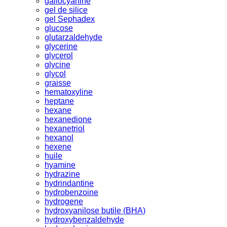
gallocyanine
gel de silice
gel Sephadex
glucose
glutarzaldehyde
glycerine
glycerol
glycine
glycol
graisse
hematoxyline
heptane
hexane
hexanedione
hexanetriol
hexanol
hexene
huile
hyamine
hydrazine
hydrindantine
hydrobenzoine
hydrogene
hydroxyanilose butile (BHA)
hydroxybenzaldehyde