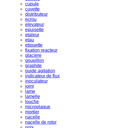
cupule
cuvette
distributeur
ecrou
elevateur
epuisette
etaleur
etau
etiquette
fixation reacteur
glaciere
goupillon
graphite
guide agitation
indicateur de flux
inoculateur
joint
lame
lamelle
louche
microplaque
mortier
nacelle
nacelle de rotor
noix