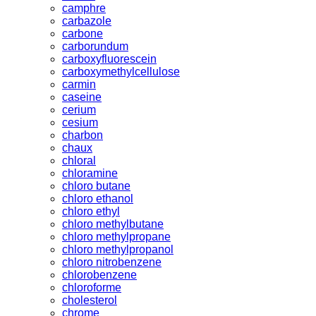
camphre
carbazole
carbone
carborundum
carboxyfluorescein
carboxymethylcellulose
carmin
caseine
cerium
cesium
charbon
chaux
chloral
chloramine
chloro butane
chloro ethanol
chloro ethyl
chloro methylbutane
chloro methylpropane
chloro methylpropanol
chloro nitrobenzene
chlorobenzene
chloroforme
cholesterol
chrome