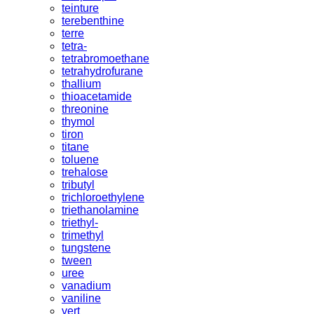
teinture
terebenthine
terre
tetra-
tetrabromoethane
tetrahydrofurane
thallium
thioacetamide
threonine
thymol
tiron
titane
toluene
trehalose
tributyl
trichloroethylene
triethanolamine
triethyl-
trimethyl
tungstene
tween
uree
vanadium
vaniline
vert