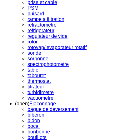
prise et cable
PSM
puisard
rampe a filtration
refractometre
refrigerateur
regulateur de vide
rotor
rotovap/ evaporateur rotatif
sonde
sorbonne
spectrophotometre
table
tabouret
thermostat
titrateur
turbidimetre
vacuometre
(open)
Flaconnage
bague de deversement
biberon
bidon
bocal
bonbonne
bouillote