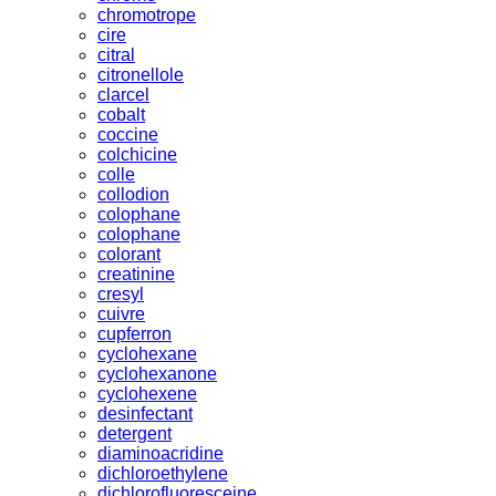
chromotrope
cire
citral
citronellole
clarcel
cobalt
coccine
colchicine
colle
collodion
colophane
colophane
colorant
creatinine
cresyl
cuivre
cupferron
cyclohexane
cyclohexanone
cyclohexene
desinfectant
detergent
diaminoacridine
dichloroethylene
dichlorofluoresceine