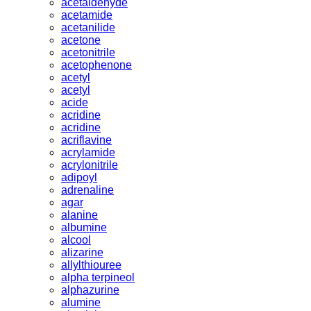
acetaldehyde
acetamide
acetanilide
acetone
acetonitrile
acetophenone
acetyl
acetyl
acide
acridine
acridine
acriflavine
acrylamide
acrylonitrile
adipoyl
adrenaline
agar
alanine
albumine
alcool
alizarine
allylthiouree
alpha terpineol
alphazurine
alumine