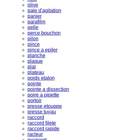
olive
pale d'agitation
panier
parafilm
pelle
perce bouchon
pilon
pince
pince a epiler
planche
plaque
plat
plateau
poids etalon
pointe
pointe a dissection
poire a pipette
portoir
presse etouppe
presse tuyau
raccord
raccord filete
raccord rapide
racleur
recipient