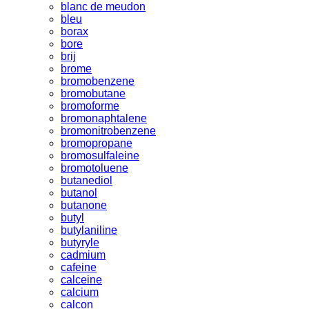
blanc de meudon
bleu
borax
bore
brij
brome
bromobenzene
bromobutane
bromoforme
bromonaphtalene
bromonitrobenzene
bromopropane
bromosulfaleine
bromotoluene
butanediol
butanol
butanone
butyl
butylaniline
butyryle
cadmium
cafeine
calceine
calcium
calcon