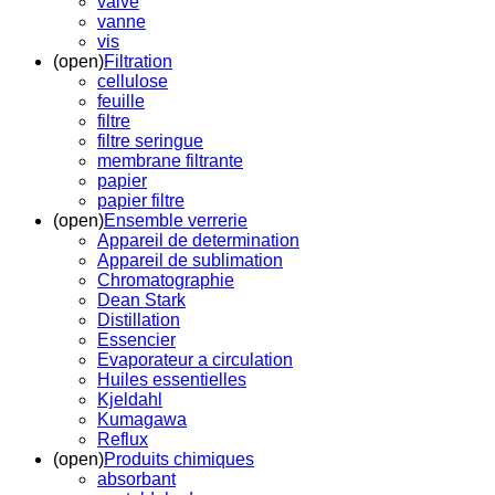
valve
vanne
vis
(open)
Filtration
cellulose
feuille
filtre
filtre seringue
membrane filtrante
papier
papier filtre
(open)
Ensemble verrerie
Appareil de determination
Appareil de sublimation
Chromatographie
Dean Stark
Distillation
Essencier
Evaporateur a circulation
Huiles essentielles
Kjeldahl
Kumagawa
Reflux
(open)
Produits chimiques
absorbant