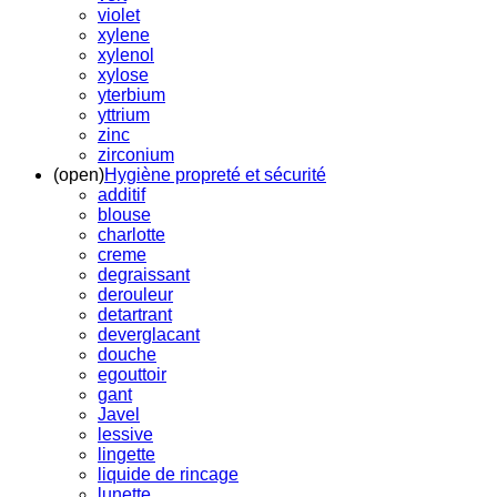
violet
xylene
xylenol
xylose
yterbium
yttrium
zinc
zirconium
(open)
Hygiène propreté et sécurité
additif
blouse
charlotte
creme
degraissant
derouleur
detartrant
deverglacant
douche
egouttoir
gant
Javel
lessive
lingette
liquide de rincage
lunette