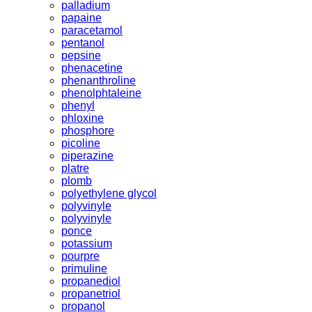
palladium
papaine
paracetamol
pentanol
pepsine
phenacetine
phenanthroline
phenolphtaleine
phenyl
phloxine
phosphore
picoline
piperazine
platre
plomb
polyethylene glycol
polyvinyle
polyvinyle
ponce
potassium
pourpre
primuline
propanediol
propanetriol
propanol