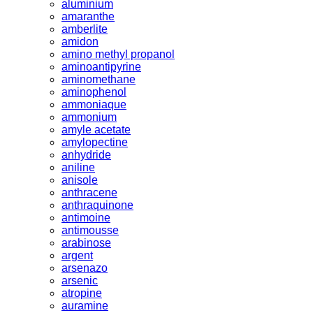
aluminium
amaranthe
amberlite
amidon
amino methyl propanol
aminoantipyrine
aminomethane
aminophenol
ammoniaque
ammonium
amyle acetate
amylopectine
anhydride
aniline
anisole
anthracene
anthraquinone
antimoine
antimousse
arabinose
argent
arsenazo
arsenic
atropine
auramine