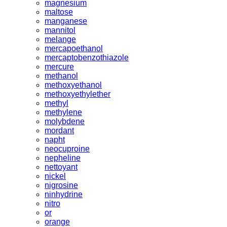
magnesium
maltose
manganese
mannitol
melange
mercapoethanol
mercaptobenzothiazole
mercure
methanol
methoxyethanol
methoxyethylether
methyl
methylene
molybdene
mordant
napht
neocuproine
nepheline
nettoyant
nickel
nigrosine
ninhydrine
nitro
or
orange