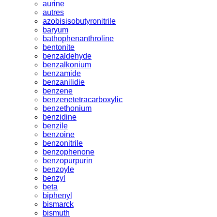
aurine
autres
azobisisobutyronitrile
baryum
bathophenanthroline
bentonite
benzaldehyde
benzalkonium
benzamide
benzanilidie
benzene
benzenetetracarboxylic
benzethonium
benzidine
benzile
benzoine
benzonitrile
benzophenone
benzopurpurin
benzoyle
benzyl
beta
biphenyl
bismarck
bismuth