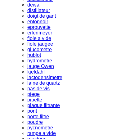
dewar
distillateur
doigt de gant
entonnoir
eprouvette
erlenmeyer
fiole a vide
fiole jaugee
glucometre
hublot
hydrometre
jauge Owen
kjeldahl
lactodensimetre
laine de quartz
pas de vis
piege
pipette
plaque filtrante
pont
porte filtre
poudre
pycnometre
rampe a vide
reacteur