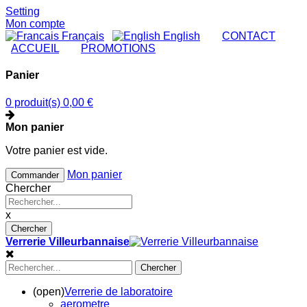
Setting
Mon compte
Français
English
|
CONTACT
|
ACCUEIL
|
PROMOTIONS
Panier
0 produit(s)
0,00 €
Mon panier
Votre panier est vide.
Mon panier
Commander
Chercher
x
Chercher
Verrerie Villeurbannaise
Chercher
(open)
Verrerie de laboratoire
aerometre