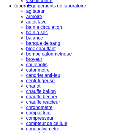
viscosimetre
(open)
Equipements de laboratoire
agitateur
armoire
autoclave
bain a circulation
bain a sec
balance
banque de sang
bloc chauffant
bombe calorimetrique
broyeur
caillebotis
calorimetre
cendrier anti-feu
centrifugeuse
chariot
chauffe ballon
chauffe becher
chauffe reacteur
chronometre
compacteur
compresseur
compteur de cellule
conductivimetre