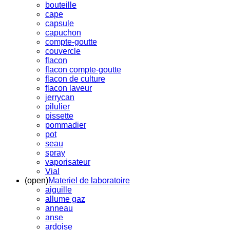
bouteille
cape
capsule
capuchon
compte-goutte
couvercle
flacon
flacon compte-goutte
flacon de culture
flacon laveur
jerrycan
pilulier
pissette
pommadier
pot
seau
spray
vaporisateur
Vial
(open)
Materiel de laboratoire
aiguille
allume gaz
anneau
anse
ardoise