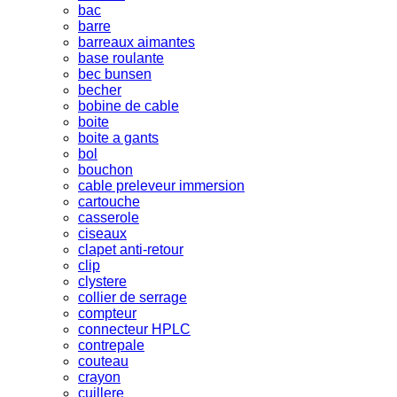
bac
barre
barreaux aimantes
base roulante
bec bunsen
becher
bobine de cable
boite
boite a gants
bol
bouchon
cable preleveur immersion
cartouche
casserole
ciseaux
clapet anti-retour
clip
clystere
collier de serrage
compteur
connecteur HPLC
contrepale
couteau
crayon
cuillere