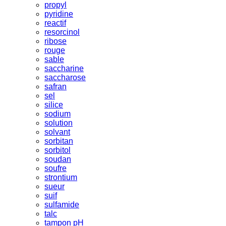
propyl
pyridine
reactif
resorcinol
ribose
rouge
sable
saccharine
saccharose
safran
sel
silice
sodium
solution
solvant
sorbitan
sorbitol
soudan
soufre
strontium
sueur
suif
sulfamide
talc
tampon pH