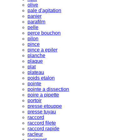
olive
pale d'agitation
panier
parafilm
pelle
perce bouchon
pilon
pince
pince a epiler
planche
plaque
plat
plateau
poids etalon
pointe
pointe a dissection
poire a pipette
portoir
presse etouppe
presse tuyau
raccord
raccord filete
raccord rapide
racleur
recipient