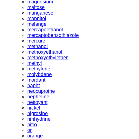
magnesium
maltose
manganese
mannitol
melange
mercapoethanol
mercaptobenzothiazole
mercure
methanol
methoxyethanol
methoxyethylether
methyl
methylene
molybdene
mordant
napht
neocuproine
nepheline
nettoyant
nickel
nigrosine
ninhydrine
nitro
or
orange