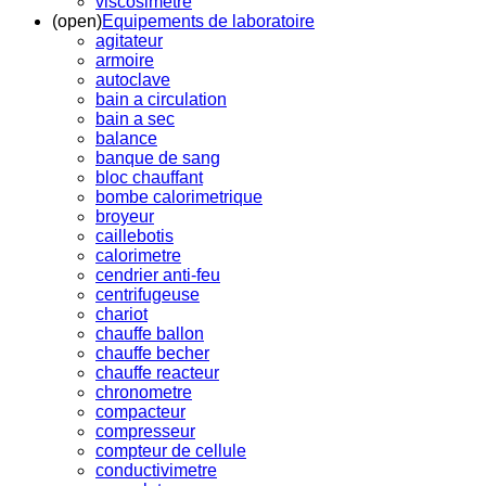
viscosimetre
(open)
Equipements de laboratoire
agitateur
armoire
autoclave
bain a circulation
bain a sec
balance
banque de sang
bloc chauffant
bombe calorimetrique
broyeur
caillebotis
calorimetre
cendrier anti-feu
centrifugeuse
chariot
chauffe ballon
chauffe becher
chauffe reacteur
chronometre
compacteur
compresseur
compteur de cellule
conductivimetre