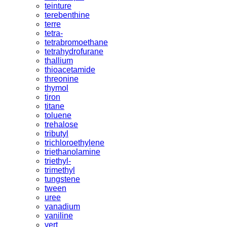
teinture
terebenthine
terre
tetra-
tetrabromoethane
tetrahydrofurane
thallium
thioacetamide
threonine
thymol
tiron
titane
toluene
trehalose
tributyl
trichloroethylene
triethanolamine
triethyl-
trimethyl
tungstene
tween
uree
vanadium
vaniline
vert