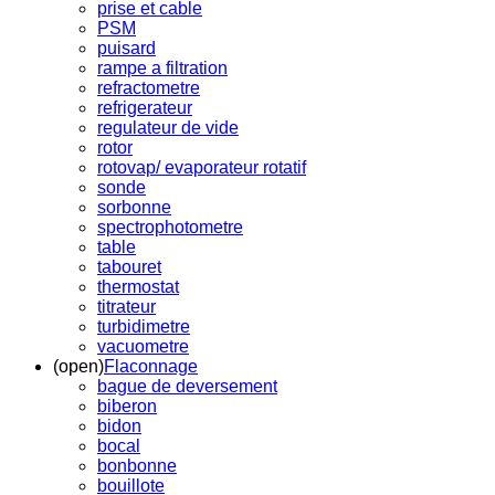
prise et cable
PSM
puisard
rampe a filtration
refractometre
refrigerateur
regulateur de vide
rotor
rotovap/ evaporateur rotatif
sonde
sorbonne
spectrophotometre
table
tabouret
thermostat
titrateur
turbidimetre
vacuometre
(open)
Flaconnage
bague de deversement
biberon
bidon
bocal
bonbonne
bouillote