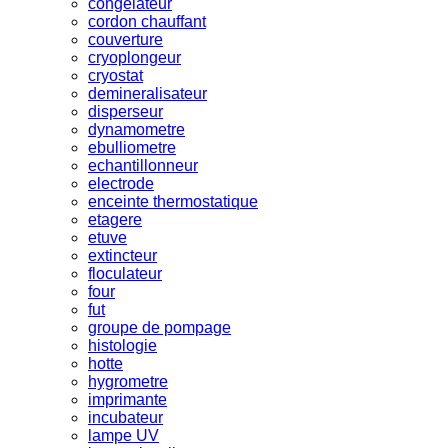
congelateur
cordon chauffant
couverture
cryoplongeur
cryostat
demineralisateur
disperseur
dynamometre
ebulliometre
echantillonneur
electrode
enceinte thermostatique
etagere
etuve
extincteur
floculateur
four
fut
groupe de pompage
histologie
hotte
hygrometre
imprimante
incubateur
lampe UV