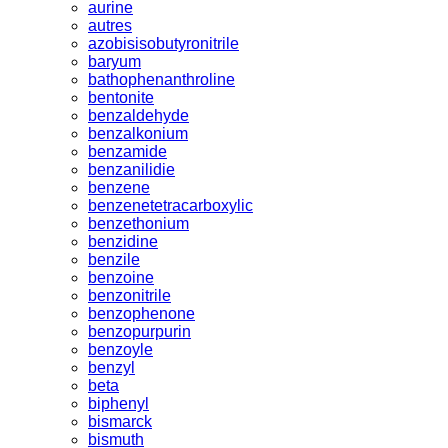
aurine
autres
azobisisobutyronitrile
baryum
bathophenanthroline
bentonite
benzaldehyde
benzalkonium
benzamide
benzanilidie
benzene
benzenetetracarboxylic
benzethonium
benzidine
benzile
benzoine
benzonitrile
benzophenone
benzopurpurin
benzoyle
benzyl
beta
biphenyl
bismarck
bismuth