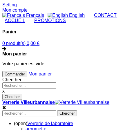
Setting
Mon compte
Français
English
|
CONTACT
|
ACCUEIL
|
PROMOTIONS
Panier
0 produit(s)
0,00 €
Mon panier
Votre panier est vide.
Mon panier
Commander
Chercher
x
Chercher
Verrerie Villeurbannaise
Chercher
(open)
Verrerie de laboratoire
aerometre