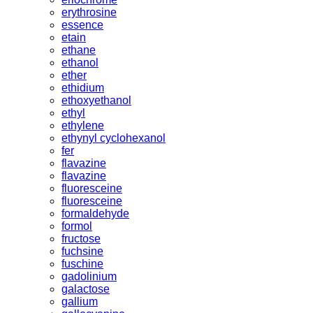
erythrosine
essence
etain
ethane
ethanol
ether
ethidium
ethoxyethanol
ethyl
ethylene
ethynyl cyclohexanol
fer
flavazine
flavazine
fluoresceine
fluoresceine
formaldehyde
formol
fructose
fuchsine
fuschine
gadolinium
galactose
gallium