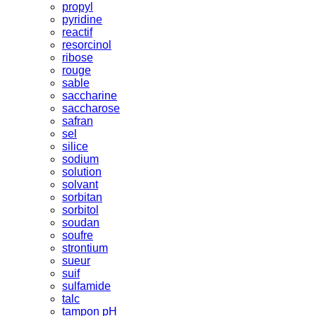
propyl
pyridine
reactif
resorcinol
ribose
rouge
sable
saccharine
saccharose
safran
sel
silice
sodium
solution
solvant
sorbitan
sorbitol
soudan
soufre
strontium
sueur
suif
sulfamide
talc
tampon pH