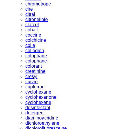
chromotrope
cire
citral
citronellole
clarcel
cobalt
coccine
colchicine
colle
collodion
colophane
colophane
colorant
creatinine
cresyl
cuivre
cupferron
cyclohexane
cyclohexanone
cyclohexene
desinfectant
detergent
diaminoacridine
dichloroethylene
dichlorofluoresceine