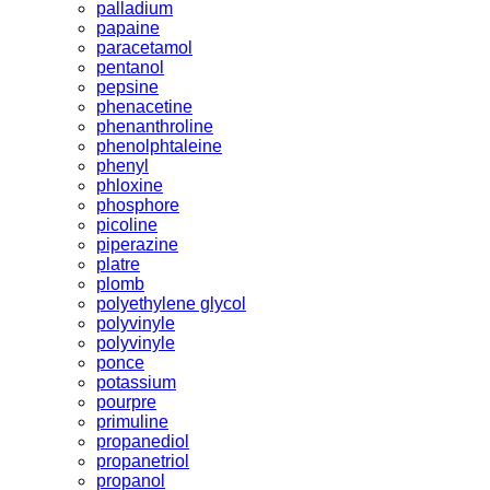
palladium
papaine
paracetamol
pentanol
pepsine
phenacetine
phenanthroline
phenolphtaleine
phenyl
phloxine
phosphore
picoline
piperazine
platre
plomb
polyethylene glycol
polyvinyle
polyvinyle
ponce
potassium
pourpre
primuline
propanediol
propanetriol
propanol