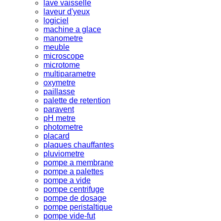
lave vaisselle
laveur d'yeux
logiciel
machine a glace
manometre
meuble
microscope
microtome
multiparametre
oxymetre
paillasse
palette de retention
paravent
pH metre
photometre
placard
plaques chauffantes
pluviometre
pompe a membrane
pompe a palettes
pompe a vide
pompe centrifuge
pompe de dosage
pompe peristaltique
pompe vide-fut