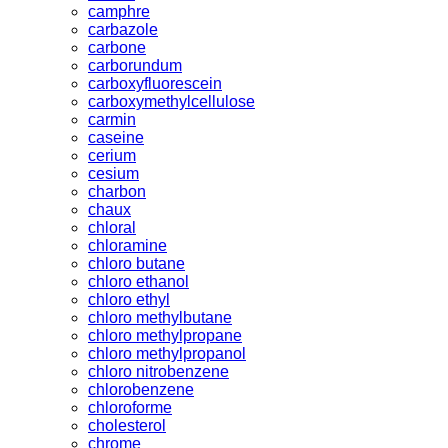
camphre
carbazole
carbone
carborundum
carboxyfluorescein
carboxymethylcellulose
carmin
caseine
cerium
cesium
charbon
chaux
chloral
chloramine
chloro butane
chloro ethanol
chloro ethyl
chloro methylbutane
chloro methylpropane
chloro methylpropanol
chloro nitrobenzene
chlorobenzene
chloroforme
cholesterol
chrome