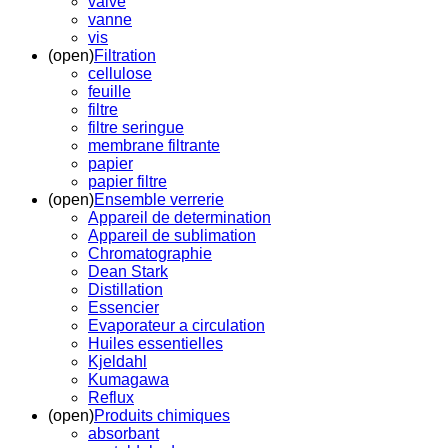
valve
vanne
vis
(open)
Filtration
cellulose
feuille
filtre
filtre seringue
membrane filtrante
papier
papier filtre
(open)
Ensemble verrerie
Appareil de determination
Appareil de sublimation
Chromatographie
Dean Stark
Distillation
Essencier
Evaporateur a circulation
Huiles essentielles
Kjeldahl
Kumagawa
Reflux
(open)
Produits chimiques
absorbant