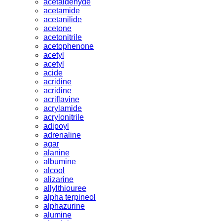
acetaldehyde
acetamide
acetanilide
acetone
acetonitrile
acetophenone
acetyl
acetyl
acide
acridine
acridine
acriflavine
acrylamide
acrylonitrile
adipoyl
adrenaline
agar
alanine
albumine
alcool
alizarine
allylthiouree
alpha terpineol
alphazurine
alumine