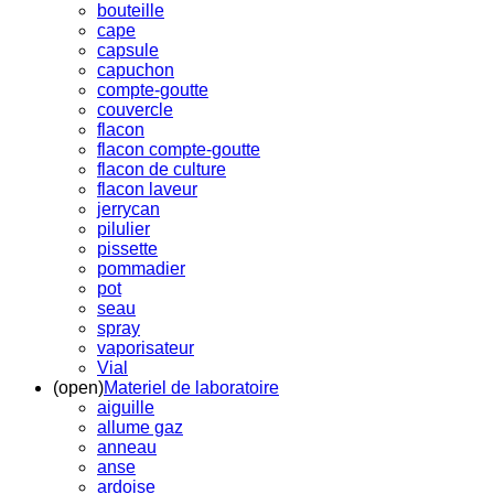
bouteille
cape
capsule
capuchon
compte-goutte
couvercle
flacon
flacon compte-goutte
flacon de culture
flacon laveur
jerrycan
pilulier
pissette
pommadier
pot
seau
spray
vaporisateur
Vial
(open)
Materiel de laboratoire
aiguille
allume gaz
anneau
anse
ardoise