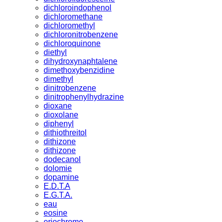
dichloroindophenol
dichloromethane
dichloromethyl
dichloronitrobenzene
dichloroquinone
diethyl
dihydroxynaphtalene
dimethoxybenzidine
dimethyl
dinitrobenzene
dinitrophenylhydrazine
dioxane
dioxolane
diphenyl
dithiothreitol
dithizone
dithizone
dodecanol
dolomie
dopamine
E.D.T.A
E.G.T.A.
eau
eosine
eriochrome