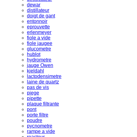
dewar
distillateur
doigt de gant
entonnoir
eprouvette
erlenmeyer
fiole a vide
fiole jaugee
glucometre
hublot
hydrometre
jauge Owen
kjeldahl
lactodensimetre
laine de quartz
pas de vis
piege
pipette
plaque filtrante
pont
porte filtre
poudre
pycnometre
rampe a vide
reacteur