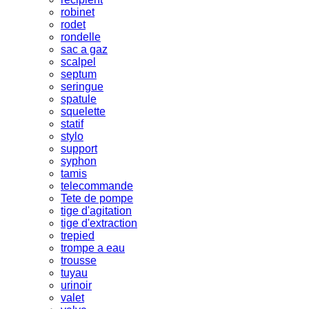
robinet
rodet
rondelle
sac a gaz
scalpel
septum
seringue
spatule
squelette
statif
stylo
support
syphon
tamis
telecommande
Tete de pompe
tige d'agitation
tige d'extraction
trepied
trompe a eau
trousse
tuyau
urinoir
valet