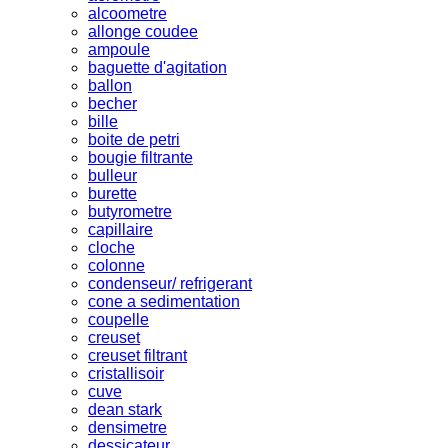
alcoometre
allonge coudee
ampoule
baguette d'agitation
ballon
becher
bille
boite de petri
bougie filtrante
bulleur
burette
butyrometre
capillaire
cloche
colonne
condenseur/ refrigerant
cone a sedimentation
coupelle
creuset
creuset filtrant
cristallisoir
cuve
dean stark
densimetre
dessicateur