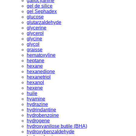
gallocyanine
gel de silice
gel Sephadex
glucose
glutarzaldehyde
glycerine
glycerol
glycine
glycol
graisse
hematoxyline
heptane
hexane
hexanedione
hexanetriol
hexanol
hexene
huile
hyamine
hydrazine
hydrindantine
hydrobenzoine
hydrogene
hydroxyanilose butile (BHA)
hydroxybenzaldehyde