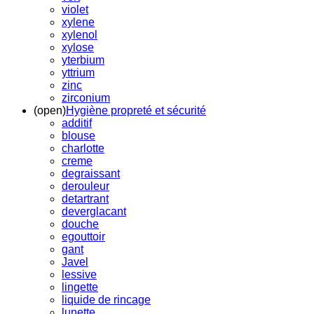
violet
xylene
xylenol
xylose
yterbium
yttrium
zinc
zirconium
(open)
Hygiène propreté et sécurité
additif
blouse
charlotte
creme
degraissant
derouleur
detartrant
deverglacant
douche
egouttoir
gant
Javel
lessive
lingette
liquide de rincage
lunette