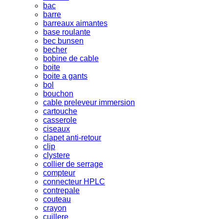
bac
barre
barreaux aimantes
base roulante
bec bunsen
becher
bobine de cable
boite
boite a gants
bol
bouchon
cable preleveur immersion
cartouche
casserole
ciseaux
clapet anti-retour
clip
clystere
collier de serrage
compteur
connecteur HPLC
contrepale
couteau
crayon
cuillere