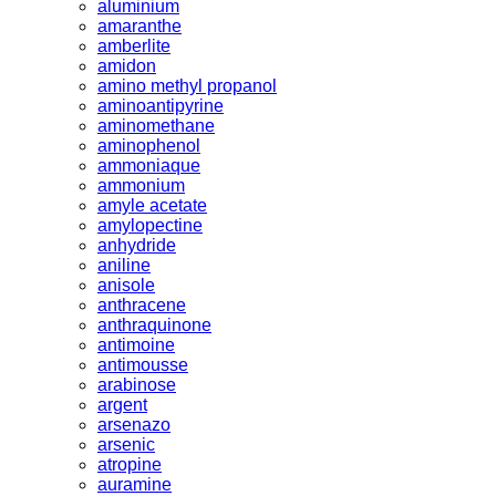
aluminium
amaranthe
amberlite
amidon
amino methyl propanol
aminoantipyrine
aminomethane
aminophenol
ammoniaque
ammonium
amyle acetate
amylopectine
anhydride
aniline
anisole
anthracene
anthraquinone
antimoine
antimousse
arabinose
argent
arsenazo
arsenic
atropine
auramine