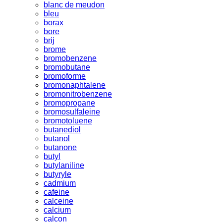
blanc de meudon
bleu
borax
bore
brij
brome
bromobenzene
bromobutane
bromoforme
bromonaphtalene
bromonitrobenzene
bromopropane
bromosulfaleine
bromotoluene
butanediol
butanol
butanone
butyl
butylaniline
butyryle
cadmium
cafeine
calceine
calcium
calcon