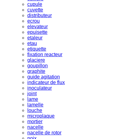
cupule
cuvette
distributeur
ecrou
elevateur
epuisette
etaleur
etau
etiquette
fixation reacteur
glaciere
goupillon
graphite
guide agitation
indicateur de flux
inoculateur
joint
lame
lamelle
louche
microplaque
mortier
nacelle
nacelle de rotor
noix