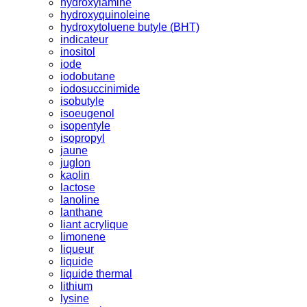
hydroxylamine
hydroxyquinoleine
hydroxytoluene butyle (BHT)
indicateur
inositol
iode
iodobutane
iodosuccinimide
isobutyle
isoeugenol
isopentyle
isopropyl
jaune
juglon
kaolin
lactose
lanoline
lanthane
liant acrylique
limonene
liqueur
liquide
liquide thermal
lithium
lysine