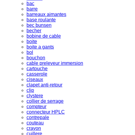
bac
barre
barreaux aimantes
base roulante
bec bunsen
becher
bobine de cable
boite
boite a gants
bol
bouchon
cable preleveur immersion
cartouche
casserole
ciseaux
clapet anti-retour
clip
clystere
collier de serrage
compteur
connecteur HPLC
contrepale
couteau
crayon
cuillere