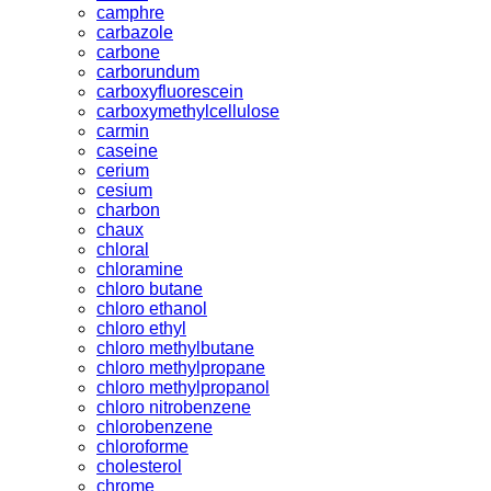
camphre
carbazole
carbone
carborundum
carboxyfluorescein
carboxymethylcellulose
carmin
caseine
cerium
cesium
charbon
chaux
chloral
chloramine
chloro butane
chloro ethanol
chloro ethyl
chloro methylbutane
chloro methylpropane
chloro methylpropanol
chloro nitrobenzene
chlorobenzene
chloroforme
cholesterol
chrome