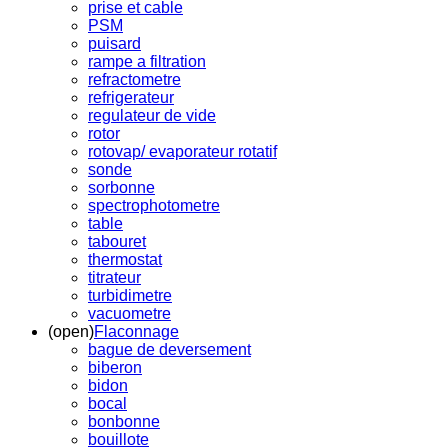
prise et cable
PSM
puisard
rampe a filtration
refractometre
refrigerateur
regulateur de vide
rotor
rotovap/ evaporateur rotatif
sonde
sorbonne
spectrophotometre
table
tabouret
thermostat
titrateur
turbidimetre
vacuometre
(open)
Flaconnage
bague de deversement
biberon
bidon
bocal
bonbonne
bouillote