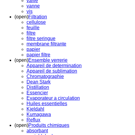
valve
vanne
vis
(open)
Filtration
cellulose
feuille
filtre
filtre seringue
membrane filtrante
papier
papier filtre
(open)
Ensemble verrerie
Appareil de determination
Appareil de sublimation
Chromatographie
Dean Stark
Distillation
Essencier
Evaporateur a circulation
Huiles essentielles
Kjeldahl
Kumagawa
Reflux
(open)
Produits chimiques
absorbant