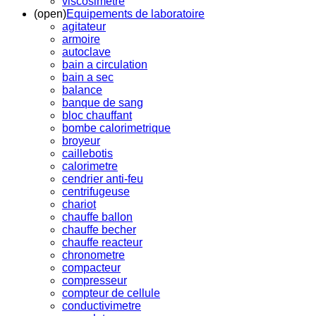
viscosimetre
(open)
Equipements de laboratoire
agitateur
armoire
autoclave
bain a circulation
bain a sec
balance
banque de sang
bloc chauffant
bombe calorimetrique
broyeur
caillebotis
calorimetre
cendrier anti-feu
centrifugeuse
chariot
chauffe ballon
chauffe becher
chauffe reacteur
chronometre
compacteur
compresseur
compteur de cellule
conductivimetre