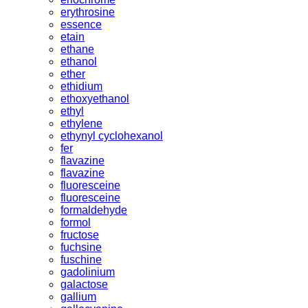
erythrosine
essence
etain
ethane
ethanol
ether
ethidium
ethoxyethanol
ethyl
ethylene
ethynyl cyclohexanol
fer
flavazine
flavazine
fluoresceine
fluoresceine
formaldehyde
formol
fructose
fuchsine
fuschine
gadolinium
galactose
gallium