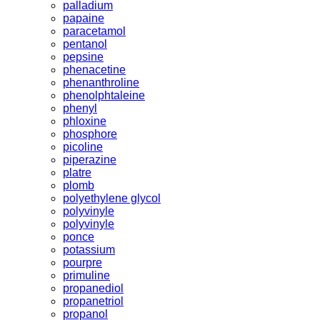
palladium
papaine
paracetamol
pentanol
pepsine
phenacetine
phenanthroline
phenolphtaleine
phenyl
phloxine
phosphore
picoline
piperazine
platre
plomb
polyethylene glycol
polyvinyle
polyvinyle
ponce
potassium
pourpre
primuline
propanediol
propanetriol
propanol