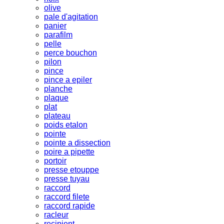
olive
pale d'agitation
panier
parafilm
pelle
perce bouchon
pilon
pince
pince a epiler
planche
plaque
plat
plateau
poids etalon
pointe
pointe a dissection
poire a pipette
portoir
presse etouppe
presse tuyau
raccord
raccord filete
raccord rapide
racleur
recipient