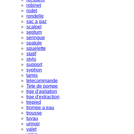
robinet
rodet
rondelle
sac a gaz
scalpel
septum
seringue
spatule
squelette
statif
stylo
support
syphon
tamis
telecommande
Tete de pompe
tige d'agitation
tige d'extraction
trepied
trompe a eau
trousse
tuyau
urinoir
valet