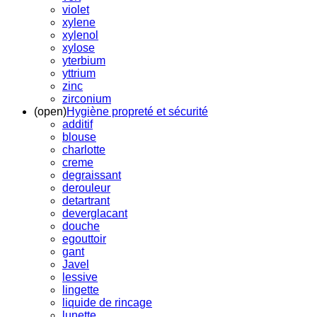
violet
xylene
xylenol
xylose
yterbium
yttrium
zinc
zirconium
(open)
Hygiène propreté et sécurité
additif
blouse
charlotte
creme
degraissant
derouleur
detartrant
deverglacant
douche
egouttoir
gant
Javel
lessive
lingette
liquide de rincage
lunette