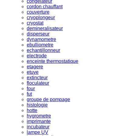
congelateur
cordon chauffant
couverture
cryoplongeur
cryostat
demineralisateur
disperseur
dynamometre
ebulliometre
echantillonneur
electrode
enceinte thermostatique
etagere
etuve
extincteur
floculateur
four
fut
groupe de pompage
histologie
hotte
hygrometre
imprimante
incubateur
lampe UV