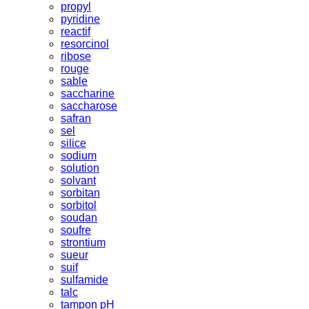
propyl
pyridine
reactif
resorcinol
ribose
rouge
sable
saccharine
saccharose
safran
sel
silice
sodium
solution
solvant
sorbitan
sorbitol
soudan
soufre
strontium
sueur
suif
sulfamide
talc
tampon pH