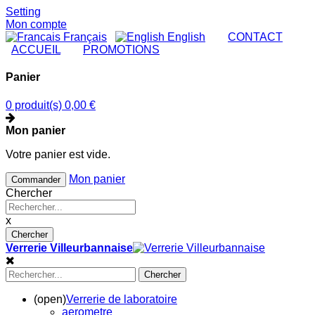
Setting
Mon compte
Français
English
|
CONTACT
|
ACCUEIL
|
PROMOTIONS
Panier
0 produit(s)
0,00 €
Mon panier
Votre panier est vide.
Mon panier
Commander
Chercher
x
Chercher
Verrerie Villeurbannaise
Chercher
(open)
Verrerie de laboratoire
aerometre