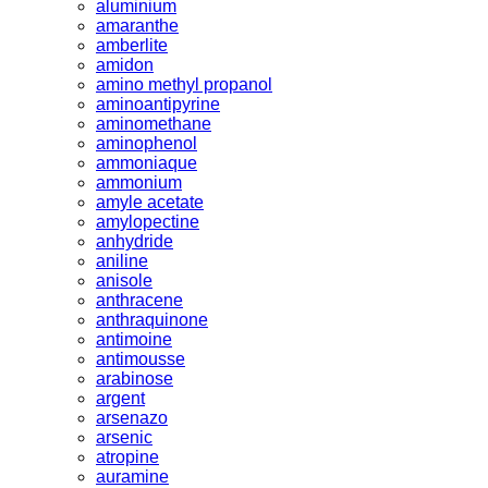
aluminium
amaranthe
amberlite
amidon
amino methyl propanol
aminoantipyrine
aminomethane
aminophenol
ammoniaque
ammonium
amyle acetate
amylopectine
anhydride
aniline
anisole
anthracene
anthraquinone
antimoine
antimousse
arabinose
argent
arsenazo
arsenic
atropine
auramine