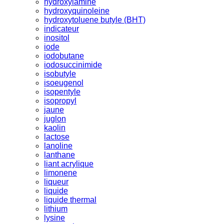
hydroxylamine
hydroxyquinoleine
hydroxytoluene butyle (BHT)
indicateur
inositol
iode
iodobutane
iodosuccinimide
isobutyle
isoeugenol
isopentyle
isopropyl
jaune
juglon
kaolin
lactose
lanoline
lanthane
liant acrylique
limonene
liqueur
liquide
liquide thermal
lithium
lysine