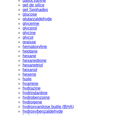
gallocyanine
gel de silice
gel Sephadex
glucose
glutarzaldehyde
glycerine
glycerol
glycine
glycol
graisse
hematoxyline
heptane
hexane
hexanedione
hexanetriol
hexanol
hexene
huile
hyamine
hydrazine
hydrindantine
hydrobenzoine
hydrogene
hydroxyanilose butile (BHA)
hydroxybenzaldehyde