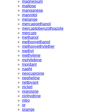
magnesium
maltose
manganese
mannitol
melange
mercapoethanol
mercaptobenzothiazole
mercure
methanol
methoxyethanol
methoxyethylether
methyl
methylene
molybdene
mordant
napht
neocuproine
nepheline
nettoyant
nickel
nigrosine
ninhydrine
nitro
or
orange