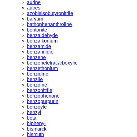
aurine
autres
azobisisobutyronitrile
baryum
bathophenanthroline
bentonite
benzaldehyde
benzalkonium
benzamide
benzanilidie
benzene
benzenetetracarboxylic
benzethonium
benzidine
benzile
benzoine
benzonitrile
benzophenone
benzopurpurin
benzoyle
benzyl
beta
biphenyl
bismarck
bismuth