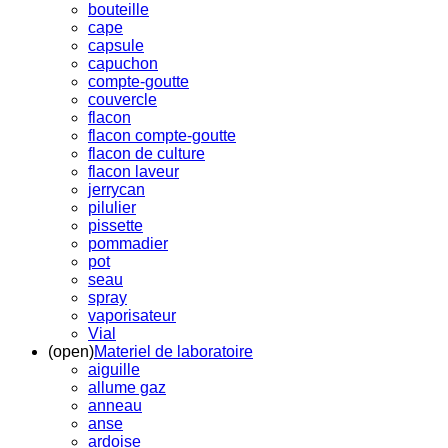
bouteille
cape
capsule
capuchon
compte-goutte
couvercle
flacon
flacon compte-goutte
flacon de culture
flacon laveur
jerrycan
pilulier
pissette
pommadier
pot
seau
spray
vaporisateur
Vial
(open)
Materiel de laboratoire
aiguille
allume gaz
anneau
anse
ardoise