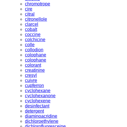
chromotrope
cire
citral
citronellole
clarcel
cobalt
coccine
colchicine
colle
collodion
colophane
colophane
colorant
creatinine
cresyl
cuivre
cupferron
cyclohexane
cyclohexanone
cyclohexene
desinfectant
detergent
diaminoacridine
dichloroethylene
dichlorofluoresceine