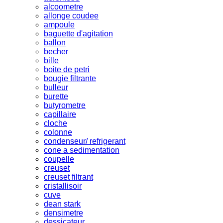
alcoometre
allonge coudee
ampoule
baguette d'agitation
ballon
becher
bille
boite de petri
bougie filtrante
bulleur
burette
butyrometre
capillaire
cloche
colonne
condenseur/ refrigerant
cone a sedimentation
coupelle
creuset
creuset filtrant
cristallisoir
cuve
dean stark
densimetre
dessicateur