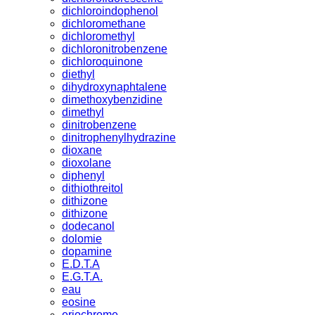
dichloroindophenol
dichloromethane
dichloromethyl
dichloronitrobenzene
dichloroquinone
diethyl
dihydroxynaphtalene
dimethoxybenzidine
dimethyl
dinitrobenzene
dinitrophenylhydrazine
dioxane
dioxolane
diphenyl
dithiothreitol
dithizone
dithizone
dodecanol
dolomie
dopamine
E.D.T.A
E.G.T.A.
eau
eosine
eriochrome