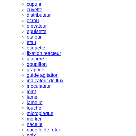
cupule
cuvette
distributeur
ecrou
elevateur
epuisette
etaleur
etau
etiquette
fixation reacteur
glaciere
goupillon
graphite
guide agitation
indicateur de flux
inoculateur
joint
lame
lamelle
louche
microplaque
mortier
nacelle
nacelle de rotor
noix