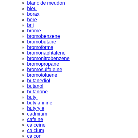
blanc de meudon
bleu
borax
bore
brij
brome
bromobenzene
bromobutane
bromoforme
bromonaphtalene
bromonitrobenzene
bromopropane
bromosulfaleine
bromotoluene
butanediol
butanol
butanone
butyl
butylaniline
butyryle
cadmium
cafeine
calceine
calcium
calcon