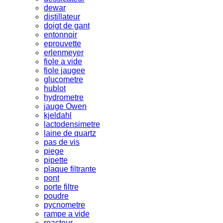
dewar
distillateur
doigt de gant
entonnoir
eprouvette
erlenmeyer
fiole a vide
fiole jaugee
glucometre
hublot
hydrometre
jauge Owen
kjeldahl
lactodensimetre
laine de quartz
pas de vis
piege
pipette
plaque filtrante
pont
porte filtre
poudre
pycnometre
rampe a vide
reacteur