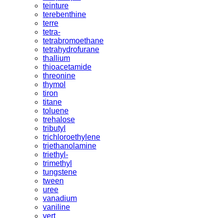
teinture
terebenthine
terre
tetra-
tetrabromoethane
tetrahydrofurane
thallium
thioacetamide
threonine
thymol
tiron
titane
toluene
trehalose
tributyl
trichloroethylene
triethanolamine
triethyl-
trimethyl
tungstene
tween
uree
vanadium
vaniline
vert