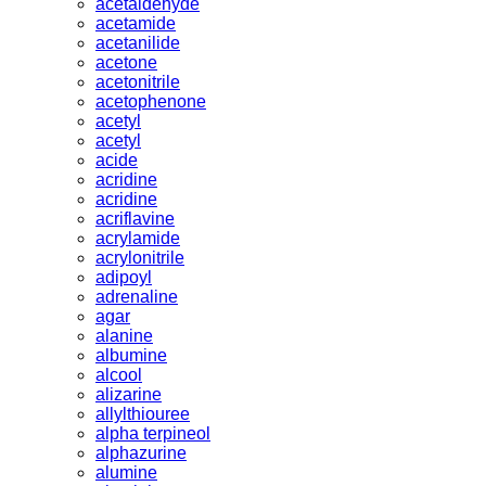
acetaldehyde
acetamide
acetanilide
acetone
acetonitrile
acetophenone
acetyl
acetyl
acide
acridine
acridine
acriflavine
acrylamide
acrylonitrile
adipoyl
adrenaline
agar
alanine
albumine
alcool
alizarine
allylthiouree
alpha terpineol
alphazurine
alumine