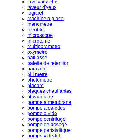
lave vaisselle
laveur d'yeux
logiciel
machine a glace
manometre
meuble
microscope
microtome
multiparametre
oxymetre
paillasse
palette de retention
paravent
pH metre
photometre
placard
plaques chauffantes
pluviometre
pompe a membrane
pompe a palettes
pompe a vide
pompe centrifuge
pompe de dosage
pompe peristaltique
pompe vide-fut