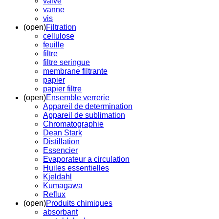
valve
vanne
vis
(open)
Filtration
cellulose
feuille
filtre
filtre seringue
membrane filtrante
papier
papier filtre
(open)
Ensemble verrerie
Appareil de determination
Appareil de sublimation
Chromatographie
Dean Stark
Distillation
Essencier
Evaporateur a circulation
Huiles essentielles
Kjeldahl
Kumagawa
Reflux
(open)
Produits chimiques
absorbant