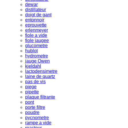
dewar
distillateur
doigt de gant
entonnoir
eprouvette
erlenmeyer
fiole a vide
fiole jaugee
glucometre
hublot
hydrometre
jauge Owen
kjeldahl
lactodensimetre
laine de quartz
pas de vis
piege
pipette
plaque filtrante
pont
porte filtre
poudre
pycnometre
rampe a vide
reacteur