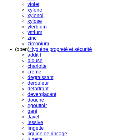
violet
xylene
xylenol
xylose
yterbium
yttrium
zinc
zirconium
(open)
Hygiène propreté et sécurité
additif
blouse
charlotte
creme
degraissant
derouleur
detartrant
deverglacant
douche
egouttoir
gant
Javel
lessive
lingette
liquide de rincage
lunette