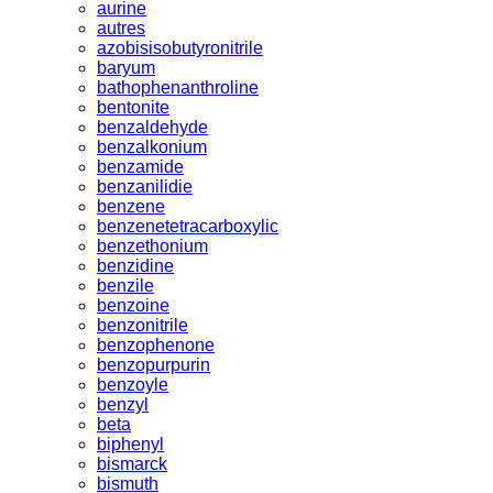
aurine
autres
azobisisobutyronitrile
baryum
bathophenanthroline
bentonite
benzaldehyde
benzalkonium
benzamide
benzanilidie
benzene
benzenetetracarboxylic
benzethonium
benzidine
benzile
benzoine
benzonitrile
benzophenone
benzopurpurin
benzoyle
benzyl
beta
biphenyl
bismarck
bismuth