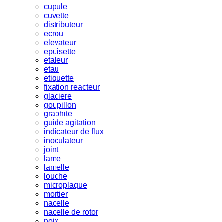
cupule
cuvette
distributeur
ecrou
elevateur
epuisette
etaleur
etau
etiquette
fixation reacteur
glaciere
goupillon
graphite
guide agitation
indicateur de flux
inoculateur
joint
lame
lamelle
louche
microplaque
mortier
nacelle
nacelle de rotor
noix