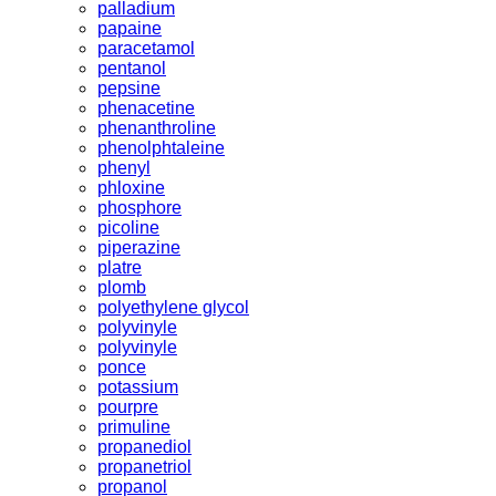
palladium
papaine
paracetamol
pentanol
pepsine
phenacetine
phenanthroline
phenolphtaleine
phenyl
phloxine
phosphore
picoline
piperazine
platre
plomb
polyethylene glycol
polyvinyle
polyvinyle
ponce
potassium
pourpre
primuline
propanediol
propanetriol
propanol