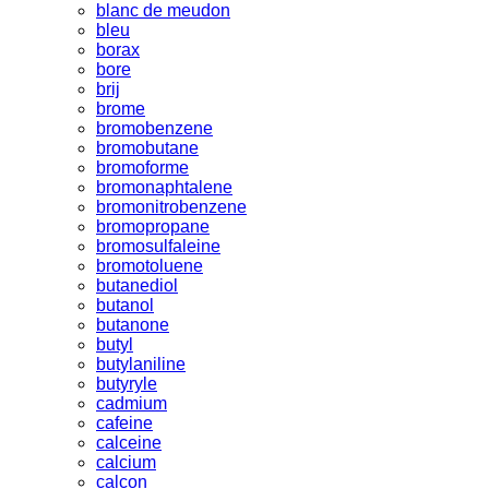
blanc de meudon
bleu
borax
bore
brij
brome
bromobenzene
bromobutane
bromoforme
bromonaphtalene
bromonitrobenzene
bromopropane
bromosulfaleine
bromotoluene
butanediol
butanol
butanone
butyl
butylaniline
butyryle
cadmium
cafeine
calceine
calcium
calcon