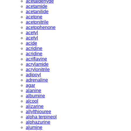
acetaldehyde
acetamide
acetanilide
acetone
acetonitrile
acetophenone
acetyl
acetyl
acide
acridine
acridine
acriflavine
acrylamide
acrylonitrile
adipoyl
adrenaline
agar
alanine
albumine
alcool
alizarine
allylthiouree
alpha terpineol
alphazurine
alumine