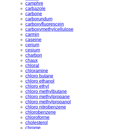
camphre
carbazole
carbone
carborundum
carboxyfluorescein
carboxymethylcellulose
carmin
caseine
cerium
cesium
charbon
chaux
chloral
chloramine
chloro butane
chloro ethanol
chloro ethyl
chloro methylbutane
chloro methylpropane
chloro methylpropanol
chloro nitrobenzene
chlorobenzene
chloroforme
cholesterol
chrome