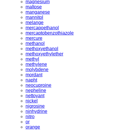
magnesium
maltose
manganese
mannitol
melange
mercapoethanol
mercaptobenzothiazole
mercure
methanol
methoxyethanol
methoxyethylether
methyl
methylene
molybdene
mordant
napht
neocuproine
nepheline
nettoyant
nickel
nigrosine
ninhydrine
nitro
or
orange