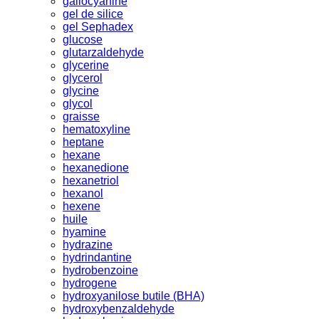
gallocyanine
gel de silice
gel Sephadex
glucose
glutarzaldehyde
glycerine
glycerol
glycine
glycol
graisse
hematoxyline
heptane
hexane
hexanedione
hexanetriol
hexanol
hexene
huile
hyamine
hydrazine
hydrindantine
hydrobenzoine
hydrogene
hydroxyanilose butile (BHA)
hydroxybenzaldehyde