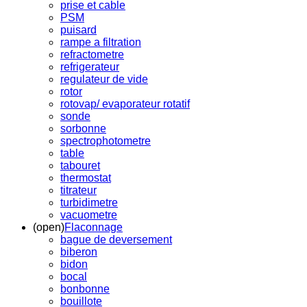
prise et cable
PSM
puisard
rampe a filtration
refractometre
refrigerateur
regulateur de vide
rotor
rotovap/ evaporateur rotatif
sonde
sorbonne
spectrophotometre
table
tabouret
thermostat
titrateur
turbidimetre
vacuometre
(open)
Flaconnage
bague de deversement
biberon
bidon
bocal
bonbonne
bouillote