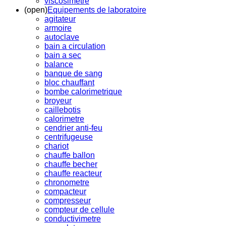
viscosimetre
(open)
Equipements de laboratoire
agitateur
armoire
autoclave
bain a circulation
bain a sec
balance
banque de sang
bloc chauffant
bombe calorimetrique
broyeur
caillebotis
calorimetre
cendrier anti-feu
centrifugeuse
chariot
chauffe ballon
chauffe becher
chauffe reacteur
chronometre
compacteur
compresseur
compteur de cellule
conductivimetre