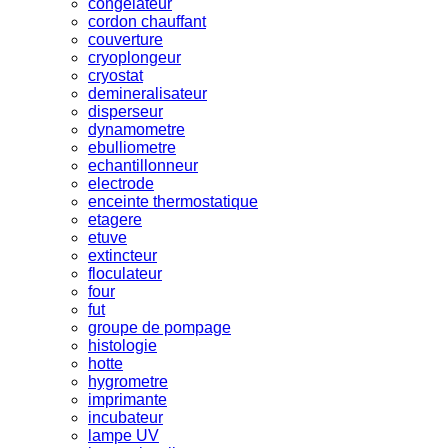
congelateur
cordon chauffant
couverture
cryoplongeur
cryostat
demineralisateur
disperseur
dynamometre
ebulliometre
echantillonneur
electrode
enceinte thermostatique
etagere
etuve
extincteur
floculateur
four
fut
groupe de pompage
histologie
hotte
hygrometre
imprimante
incubateur
lampe UV