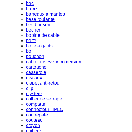
bac
barre
barreaux aimantes
base roulante
bec bunsen
becher
bobine de cable
boite
boite a gants
bol
bouchon
cable preleveur immersion
cartouche
casserole
ciseaux
clapet anti-retour
clip
clystere
collier de serrage
compteur
connecteur HPLC
contrepale
couteau
crayon
cuillere