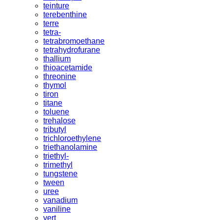
teinture
terebenthine
terre
tetra-
tetrabromoethane
tetrahydrofurane
thallium
thioacetamide
threonine
thymol
tiron
titane
toluene
trehalose
tributyl
trichloroethylene
triethanolamine
triethyl-
trimethyl
tungstene
tween
uree
vanadium
vaniline
vert