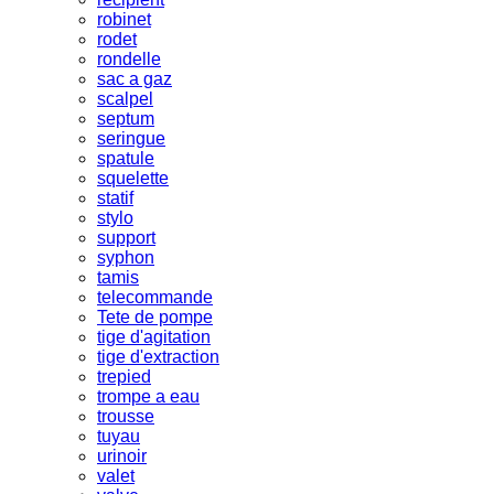
robinet
rodet
rondelle
sac a gaz
scalpel
septum
seringue
spatule
squelette
statif
stylo
support
syphon
tamis
telecommande
Tete de pompe
tige d'agitation
tige d'extraction
trepied
trompe a eau
trousse
tuyau
urinoir
valet