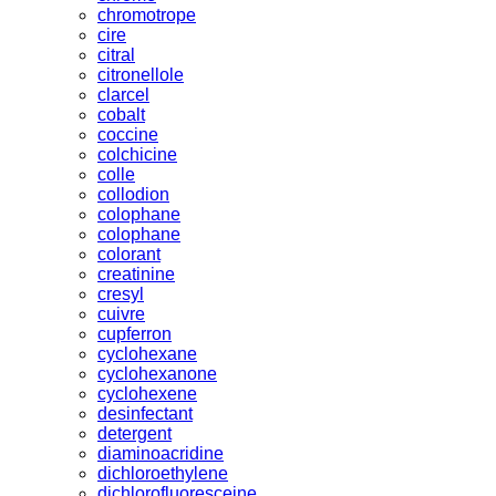
chromotrope
cire
citral
citronellole
clarcel
cobalt
coccine
colchicine
colle
collodion
colophane
colophane
colorant
creatinine
cresyl
cuivre
cupferron
cyclohexane
cyclohexanone
cyclohexene
desinfectant
detergent
diaminoacridine
dichloroethylene
dichlorofluoresceine