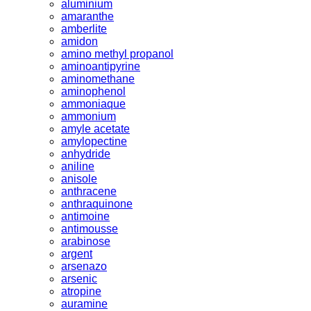
aluminium
amaranthe
amberlite
amidon
amino methyl propanol
aminoantipyrine
aminomethane
aminophenol
ammoniaque
ammonium
amyle acetate
amylopectine
anhydride
aniline
anisole
anthracene
anthraquinone
antimoine
antimousse
arabinose
argent
arsenazo
arsenic
atropine
auramine