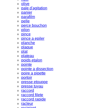
olive
pale d'agitation
panier
parafilm
pelle
perce bouchon
pilon
pince
pince a epiler
planche
plaque
plat
plateau
poids etalon
pointe
pointe a dissection
poire a pipette
portoir
presse etouppe
presse tuyau
raccord
raccord filete
raccord rapide
racleur
recipient