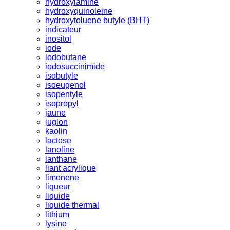
hydroxylamine
hydroxyquinoleine
hydroxytoluene butyle (BHT)
indicateur
inositol
iode
iodobutane
iodosuccinimide
isobutyle
isoeugenol
isopentyle
isopropyl
jaune
juglon
kaolin
lactose
lanoline
lanthane
liant acrylique
limonene
liqueur
liquide
liquide thermal
lithium
lysine