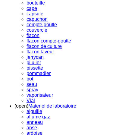
bouteille
cape
capsule
capuchon
compte-goutte
couvercle
flacon
flacon compte-goutte
flacon de culture
flacon laveur
jerrycan
pilulier
pissette
pommadier
pot
seau
spray
vaporisateur
Vial
(open)
Materiel de laboratoire
aiguille
allume gaz
anneau
anse
ardoise