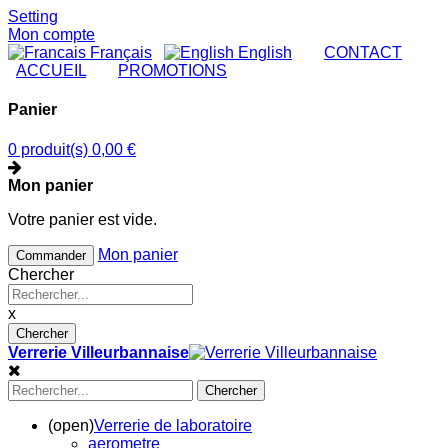
Setting
Mon compte
Français
English
|
CONTACT
|
ACCUEIL
|
PROMOTIONS
Panier
0 produit(s)
0,00 €
Mon panier
Votre panier est vide.
Mon panier
Commander
Chercher
x
Chercher
Verrerie Villeurbannaise
Chercher
(open)
Verrerie de laboratoire
aerometre