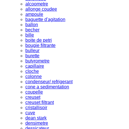
alcoometre
allonge coudee
ampoule
baguette d'agitation
ballon
becher
bille
boite de petri
bougie filtrante
bulleur
burette
butyrometre
capillaire
cloche
colonne
condenseur/ refrigerant
cone a sedimentation
coupelle
creuset
creuset filtrant
cristallisoir
cuve
dean stark
densimetre
dessicateur