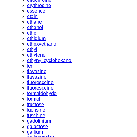
erythrosine
essence
etain
ethane
ethanol
ether
ethidium
ethoxyethanol
ethyl
ethylene
ethynyl cyclohexanol
fer
flavazine
flavazine
fluoresceine
fluoresceine
formaldehyde
formol
fructose
fuchsine
fuschine
gadolinium
galactose
gallium