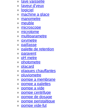
lave vaisselle
laveur d'yeux
logiciel
machine a glace
manometre
meuble
microscope
microtome
multiparametre
oxymetre
paillasse
palette de retention
paravent
pH metre
photometre
placard
plaques chauffantes
pluviometre
pompe a membrane
pompe a palettes
pompe a vide
pompe centrifuge
pompe de dosage
pompe peristaltique
pompe vide-fut