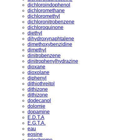
dichloroindophenol
dichloromethane
dichloromethyl
dichloronitrobenzene
dichloroquinone
diethyl
dihydroxynaphtalene
dimethoxybenzidine
dimethyl
dinitrobenzene
dinitrophenylhydrazine
dioxane
dioxolane
diphenyl
dithiothreitol
dithizone
dithizone
dodecanol
dolomie
dopamine
E.D.T.A
E.G.T.A.
eau
eosine
eriochrome