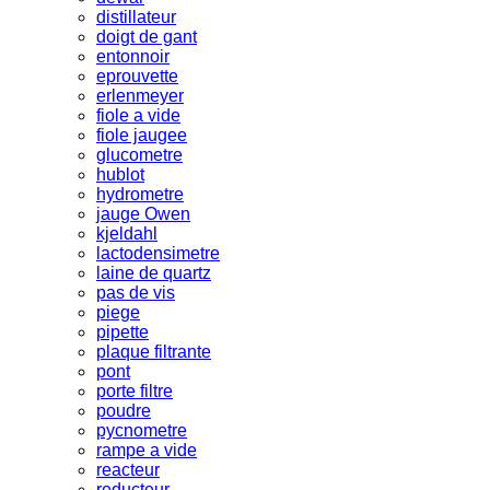
distillateur
doigt de gant
entonnoir
eprouvette
erlenmeyer
fiole a vide
fiole jaugee
glucometre
hublot
hydrometre
jauge Owen
kjeldahl
lactodensimetre
laine de quartz
pas de vis
piege
pipette
plaque filtrante
pont
porte filtre
poudre
pycnometre
rampe a vide
reacteur
reducteur