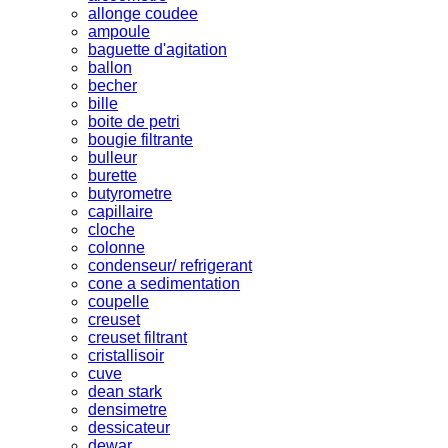
allonge coudee
ampoule
baguette d'agitation
ballon
becher
bille
boite de petri
bougie filtrante
bulleur
burette
butyrometre
capillaire
cloche
colonne
condenseur/ refrigerant
cone a sedimentation
coupelle
creuset
creuset filtrant
cristallisoir
cuve
dean stark
densimetre
dessicateur
dewar