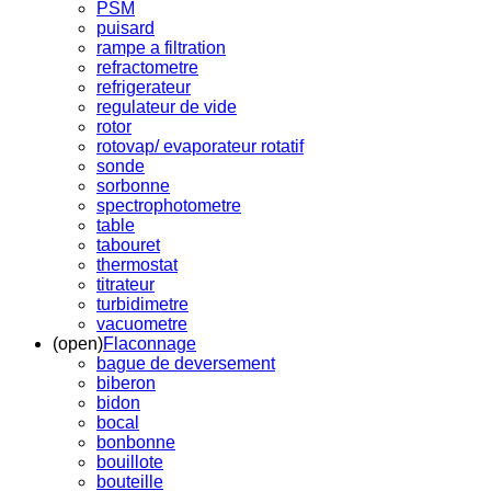
PSM
puisard
rampe a filtration
refractometre
refrigerateur
regulateur de vide
rotor
rotovap/ evaporateur rotatif
sonde
sorbonne
spectrophotometre
table
tabouret
thermostat
titrateur
turbidimetre
vacuometre
(open)
Flaconnage
bague de deversement
biberon
bidon
bocal
bonbonne
bouillote
bouteille