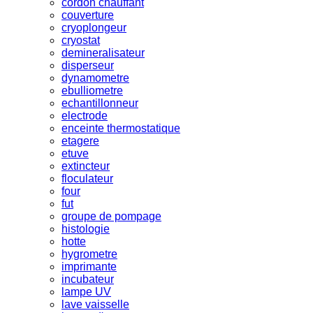
cordon chauffant
couverture
cryoplongeur
cryostat
demineralisateur
disperseur
dynamometre
ebulliometre
echantillonneur
electrode
enceinte thermostatique
etagere
etuve
extincteur
floculateur
four
fut
groupe de pompage
histologie
hotte
hygrometre
imprimante
incubateur
lampe UV
lave vaisselle