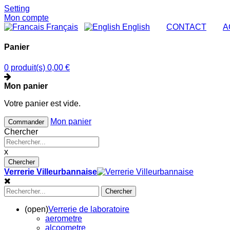
Setting
Mon compte
Français
English
|
CONTACT
|
A
Panier
0 produit(s)
0,00 €
Mon panier
Votre panier est vide.
Mon panier
Commander
Chercher
x
Chercher
Verrerie Villeurbannaise
Chercher
(open)
Verrerie de laboratoire
aerometre
alcoometre