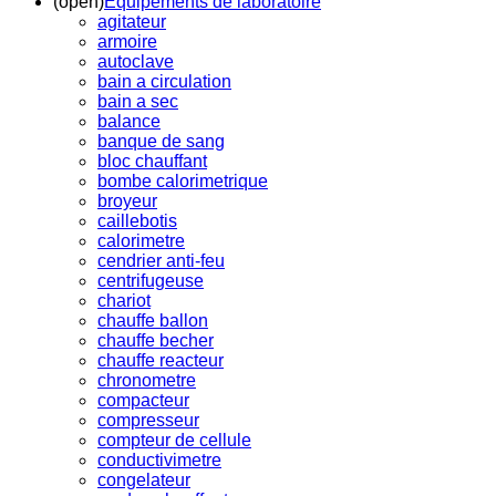
(open)
Equipements de laboratoire
agitateur
armoire
autoclave
bain a circulation
bain a sec
balance
banque de sang
bloc chauffant
bombe calorimetrique
broyeur
caillebotis
calorimetre
cendrier anti-feu
centrifugeuse
chariot
chauffe ballon
chauffe becher
chauffe reacteur
chronometre
compacteur
compresseur
compteur de cellule
conductivimetre
congelateur