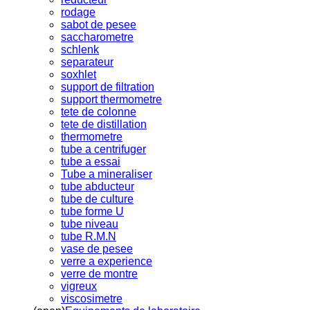
rodage
sabot de pesee
saccharometre
schlenk
separateur
soxhlet
support de filtration
support thermometre
tete de colonne
tete de distillation
thermometre
tube a centrifuger
tube a essai
Tube a mineraliser
tube abducteur
tube de culture
tube forme U
tube niveau
tube R.M.N
vase de pesee
verre a experience
verre de montre
vigreux
viscosimetre