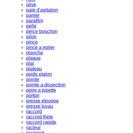
olive
pale d'agitation
panier
parafilm
pelle
perce bouchon
pilon
pince
pince a epiler
planche
plaque
plat
plateau
poids etalon
pointe
pointe a dissection
poire a pipette
portoir
presse etouppe
presse tuyau
raccord
raccord filete
raccord rapide
racleur
recipient