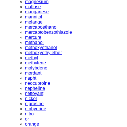
magnesium
maltose
manganese
mannitol
melange
mercapoethanol
mercaptobenzothiazole
mercure
methanol
methoxyethanol
methoxyethylether
methyl
methylene
molybdene
mordant
napht
neocuproine
nepheline
nettoyant
nickel
nigrosine
ninhydrine
nitro
or
orange