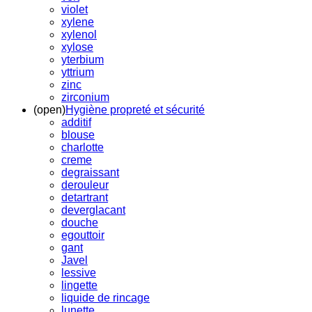
violet
xylene
xylenol
xylose
yterbium
yttrium
zinc
zirconium
(open)
Hygiène propreté et sécurité
additif
blouse
charlotte
creme
degraissant
derouleur
detartrant
deverglacant
douche
egouttoir
gant
Javel
lessive
lingette
liquide de rincage
lunette