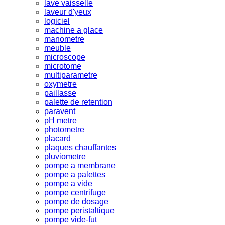
lave vaisselle
laveur d'yeux
logiciel
machine a glace
manometre
meuble
microscope
microtome
multiparametre
oxymetre
paillasse
palette de retention
paravent
pH metre
photometre
placard
plaques chauffantes
pluviometre
pompe a membrane
pompe a palettes
pompe a vide
pompe centrifuge
pompe de dosage
pompe peristaltique
pompe vide-fut