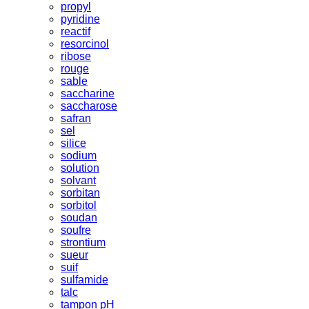
propyl
pyridine
reactif
resorcinol
ribose
rouge
sable
saccharine
saccharose
safran
sel
silice
sodium
solution
solvant
sorbitan
sorbitol
soudan
soufre
strontium
sueur
suif
sulfamide
talc
tampon pH