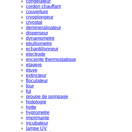
congelateur
cordon chauffant
couverture
cryoplongeur
cryostat
demineralisateur
disperseur
dynamometre
ebulliometre
echantillonneur
electrode
enceinte thermostatique
etagere
etuve
extincteur
floculateur
four
fut
groupe de pompage
histologie
hotte
hygrometre
imprimante
incubateur
lampe UV