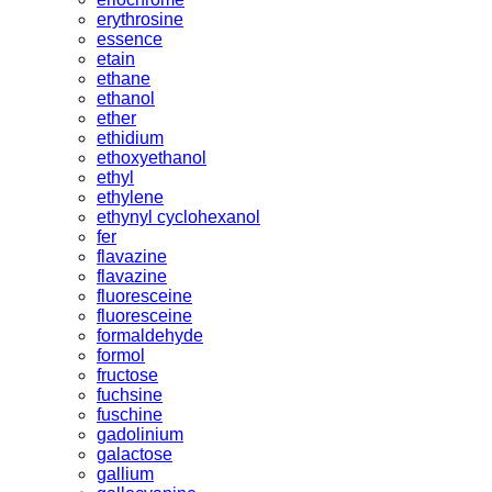
erythrosine
essence
etain
ethane
ethanol
ether
ethidium
ethoxyethanol
ethyl
ethylene
ethynyl cyclohexanol
fer
flavazine
flavazine
fluoresceine
fluoresceine
formaldehyde
formol
fructose
fuchsine
fuschine
gadolinium
galactose
gallium