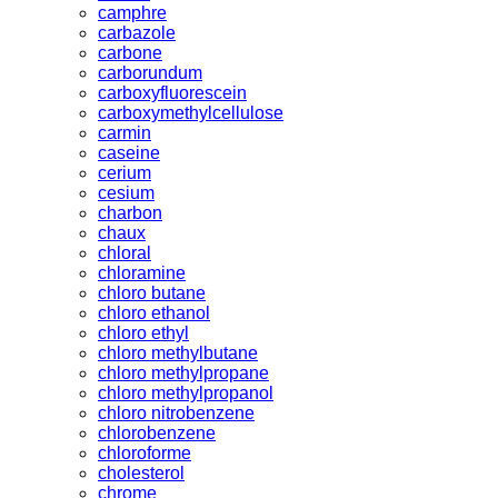
camphre
carbazole
carbone
carborundum
carboxyfluorescein
carboxymethylcellulose
carmin
caseine
cerium
cesium
charbon
chaux
chloral
chloramine
chloro butane
chloro ethanol
chloro ethyl
chloro methylbutane
chloro methylpropane
chloro methylpropanol
chloro nitrobenzene
chlorobenzene
chloroforme
cholesterol
chrome