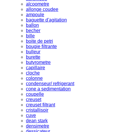
alcoometre
allonge coudee
ampoule
baguette d'agitation
ballon
becher
bille
boite de petri
bougie filtrante
bulleur
burette
butyrometre
capillaire
cloche
colonne
condenseur/ refrigerant
cone a sedimentation
coupelle
creuset
creuset filtrant
cristallisoir
cuve
dean stark
densimetre
dessicateur