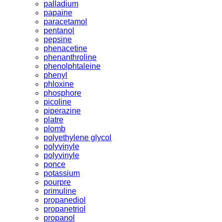
palladium
papaine
paracetamol
pentanol
pepsine
phenacetine
phenanthroline
phenolphtaleine
phenyl
phloxine
phosphore
picoline
piperazine
platre
plomb
polyethylene glycol
polyvinyle
polyvinyle
ponce
potassium
pourpre
primuline
propanediol
propanetriol
propanol