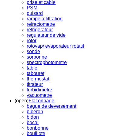
prise et cable
PSM
puisard
rampe a filtration
refractometre
refrigerateur
regulateur de vide
rotor
rotovap/ evaporateur rotatif
sonde
sorbonne
spectrophotometre
table
tabouret
thermostat
titrateur
turbidimetre
vacuometre
(open)
Flaconnage
bague de deversement
biberon
bidon
bocal
bonbonne
bouillote