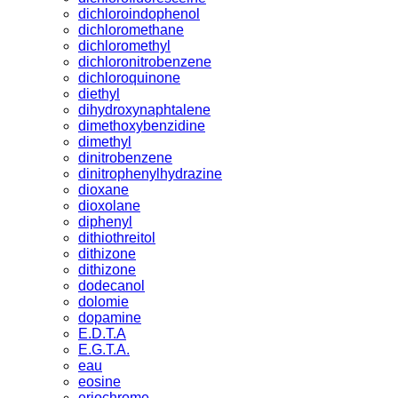
dichloroindophenol
dichloromethane
dichloromethyl
dichloronitrobenzene
dichloroquinone
diethyl
dihydroxynaphtalene
dimethoxybenzidine
dimethyl
dinitrobenzene
dinitrophenylhydrazine
dioxane
dioxolane
diphenyl
dithiothreitol
dithizone
dithizone
dodecanol
dolomie
dopamine
E.D.T.A
E.G.T.A.
eau
eosine
eriochrome