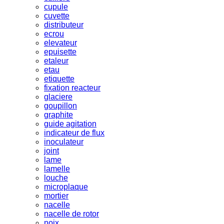
cupule
cuvette
distributeur
ecrou
elevateur
epuisette
etaleur
etau
etiquette
fixation reacteur
glaciere
goupillon
graphite
guide agitation
indicateur de flux
inoculateur
joint
lame
lamelle
louche
microplaque
mortier
nacelle
nacelle de rotor
noix