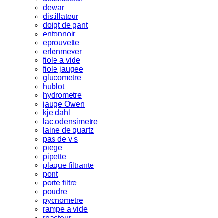
dewar
distillateur
doigt de gant
entonnoir
eprouvette
erlenmeyer
fiole a vide
fiole jaugee
glucometre
hublot
hydrometre
jauge Owen
kjeldahl
lactodensimetre
laine de quartz
pas de vis
piege
pipette
plaque filtrante
pont
porte filtre
poudre
pycnometre
rampe a vide
reacteur