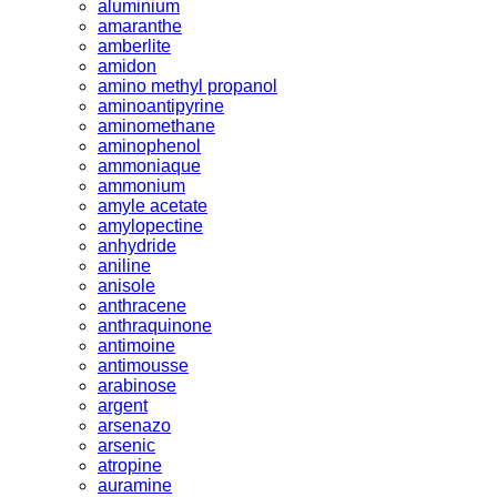
aluminium
amaranthe
amberlite
amidon
amino methyl propanol
aminoantipyrine
aminomethane
aminophenol
ammoniaque
ammonium
amyle acetate
amylopectine
anhydride
aniline
anisole
anthracene
anthraquinone
antimoine
antimousse
arabinose
argent
arsenazo
arsenic
atropine
auramine