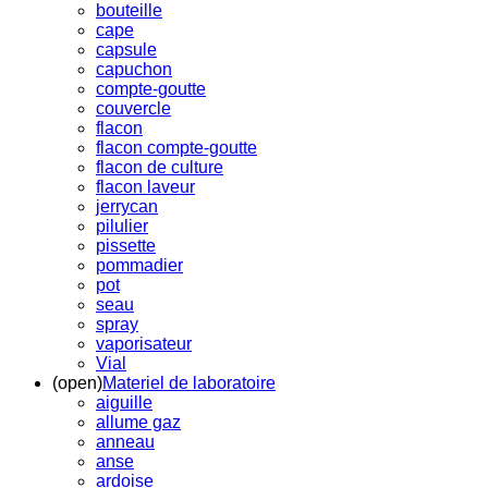
bouteille
cape
capsule
capuchon
compte-goutte
couvercle
flacon
flacon compte-goutte
flacon de culture
flacon laveur
jerrycan
pilulier
pissette
pommadier
pot
seau
spray
vaporisateur
Vial
(open)
Materiel de laboratoire
aiguille
allume gaz
anneau
anse
ardoise