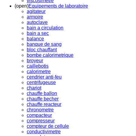
viscosimetre
(open)
Equipements de laboratoire
agitateur
armoire
autoclave
bain a circulation
bain a sec
balance
banque de sang
bloc chauffant
bombe calorimetrique
broyeur
caillebotis
calorimetre
cendrier anti-feu
centrifugeuse
chariot
chauffe ballon
chauffe becher
chauffe reacteur
chronometre
compacteur
compresseur
compteur de cellule
conductivimetre