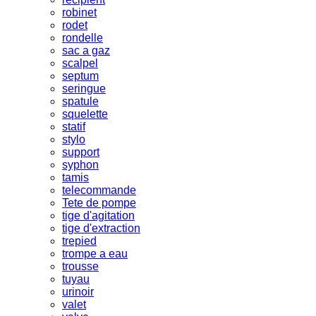
robinet
rodet
rondelle
sac a gaz
scalpel
septum
seringue
spatule
squelette
statif
stylo
support
syphon
tamis
telecommande
Tete de pompe
tige d'agitation
tige d'extraction
trepied
trompe a eau
trousse
tuyau
urinoir
valet