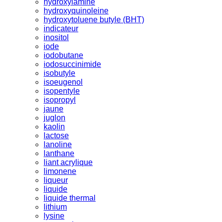
hydroxylamine
hydroxyquinoleine
hydroxytoluene butyle (BHT)
indicateur
inositol
iode
iodobutane
iodosuccinimide
isobutyle
isoeugenol
isopentyle
isopropyl
jaune
juglon
kaolin
lactose
lanoline
lanthane
liant acrylique
limonene
liqueur
liquide
liquide thermal
lithium
lysine