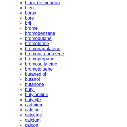
blanc de meudon
bleu
borax
bore
brij
brome
bromobenzene
bromobutane
bromoforme
bromonaphtalene
bromonitrobenzene
bromopropane
bromosulfaleine
bromotoluene
butanediol
butanol
butanone
butyl
butylaniline
butyryle
cadmium
cafeine
calceine
calcium
calcon