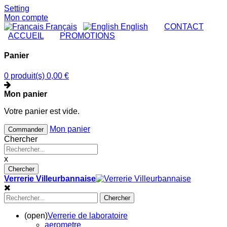
Setting
Mon compte
Français
English
|
CONTACT
|
ACCUEIL
|
PROMOTIONS
Panier
0 produit(s)
0,00 €
Mon panier
Votre panier est vide.
Mon panier
Commander
Chercher
x
Chercher
Verrerie Villeurbannaise
Chercher
(open)
Verrerie de laboratoire
aerometre