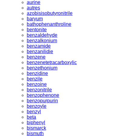
aurine
autres
azobisisobutyronitrile
baryum
bathophenanthroline
bentonite
benzaldehyde
benzalkonium
benzamide
benzanilidie
benzene
benzenetetracarboxylic
benzethonium
benzidine
benzile
benzoine
benzonitrile
benzophenone
benzopurpurin
benzoyle
benzyl
beta
biphenyl
bismarck
bismuth