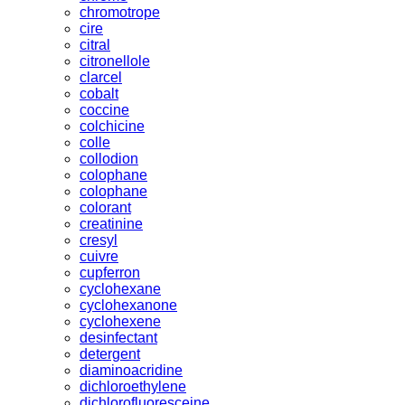
chromotrope
cire
citral
citronellole
clarcel
cobalt
coccine
colchicine
colle
collodion
colophane
colophane
colorant
creatinine
cresyl
cuivre
cupferron
cyclohexane
cyclohexanone
cyclohexene
desinfectant
detergent
diaminoacridine
dichloroethylene
dichlorofluoresceine