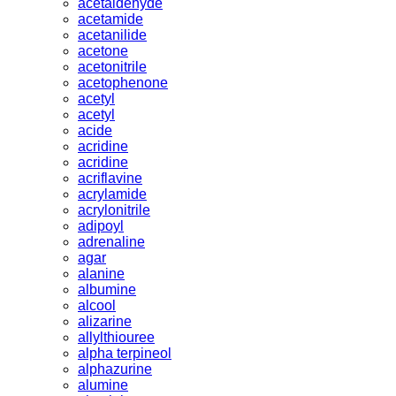
acetaldehyde
acetamide
acetanilide
acetone
acetonitrile
acetophenone
acetyl
acetyl
acide
acridine
acridine
acriflavine
acrylamide
acrylonitrile
adipoyl
adrenaline
agar
alanine
albumine
alcool
alizarine
allylthiouree
alpha terpineol
alphazurine
alumine