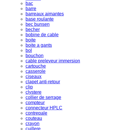
bac
barre
barreaux aimantes
base roulante
bec bunsen
becher
bobine de cable
boite
boite a gants
bol
bouchon
cable preleveur immersion
cartouche
casserole
ciseaux
clapet anti-retour
clip
clystere
collier de serrage
compteur
connecteur HPLC
contrepale
couteau
crayon
cuillere