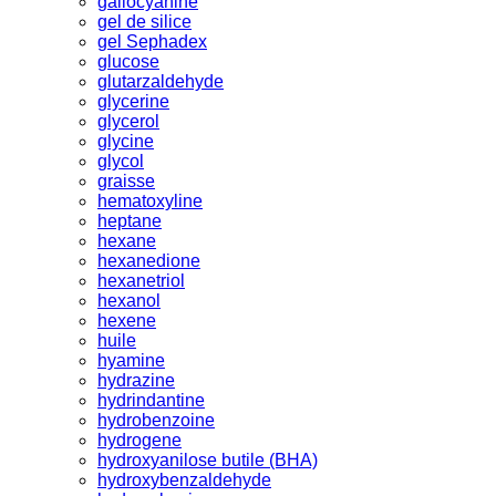
gallocyanine
gel de silice
gel Sephadex
glucose
glutarzaldehyde
glycerine
glycerol
glycine
glycol
graisse
hematoxyline
heptane
hexane
hexanedione
hexanetriol
hexanol
hexene
huile
hyamine
hydrazine
hydrindantine
hydrobenzoine
hydrogene
hydroxyanilose butile (BHA)
hydroxybenzaldehyde