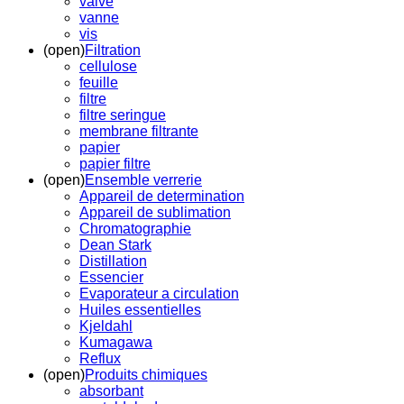
valve
vanne
vis
(open)
Filtration
cellulose
feuille
filtre
filtre seringue
membrane filtrante
papier
papier filtre
(open)
Ensemble verrerie
Appareil de determination
Appareil de sublimation
Chromatographie
Dean Stark
Distillation
Essencier
Evaporateur a circulation
Huiles essentielles
Kjeldahl
Kumagawa
Reflux
(open)
Produits chimiques
absorbant