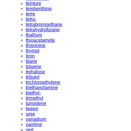
teinture
terebenthine
terre
tetra-
tetrabromoethane
tetrahydrofurane
thallium
thioacetamide
threonine
thymol
tiron
titane
toluene
trehalose
tributyl
trichloroethylene
triethanolamine
triethyl-
trimethyl
tungstene
tween
uree
vanadium
vaniline
vert