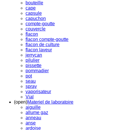
bouteille
cape
capsule
capuchon
compte-goutte
couvercle
flacon
flacon compte-goutte
flacon de culture
flacon laveur
jerrycan
pilulier
pissette
pommadier
pot
seau
spray
vaporisateur
Vial
(open)
Materiel de laboratoire
aiguille
allume gaz
anneau
anse
ardoise