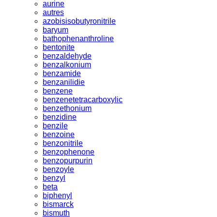
aurine
autres
azobisisobutyronitrile
baryum
bathophenanthroline
bentonite
benzaldehyde
benzalkonium
benzamide
benzanilidie
benzene
benzenetetracarboxylic
benzethonium
benzidine
benzile
benzoine
benzonitrile
benzophenone
benzopurpurin
benzoyle
benzyl
beta
biphenyl
bismarck
bismuth