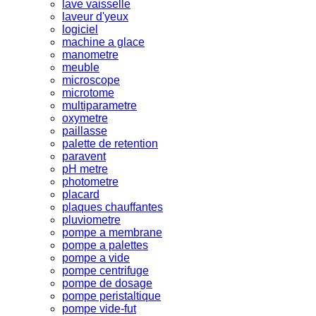
lave vaisselle
laveur d'yeux
logiciel
machine a glace
manometre
meuble
microscope
microtome
multiparametre
oxymetre
paillasse
palette de retention
paravent
pH metre
photometre
placard
plaques chauffantes
pluviometre
pompe a membrane
pompe a palettes
pompe a vide
pompe centrifuge
pompe de dosage
pompe peristaltique
pompe vide-fut