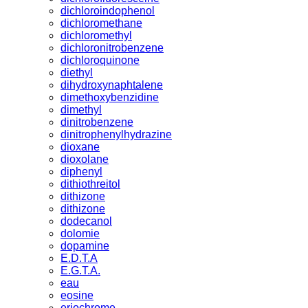
dichloroindophenol
dichloromethane
dichloromethyl
dichloronitrobenzene
dichloroquinone
diethyl
dihydroxynaphtalene
dimethoxybenzidine
dimethyl
dinitrobenzene
dinitrophenylhydrazine
dioxane
dioxolane
diphenyl
dithiothreitol
dithizone
dithizone
dodecanol
dolomie
dopamine
E.D.T.A
E.G.T.A.
eau
eosine
eriochrome