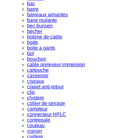
bac
barre
barreaux aimantes
base roulante
bec bunsen
becher
bobine de cable
boite
boite a gants
bol
bouchon
cable preleveur immersion
cartouche
casserole
ciseaux
clapet anti-retour
clip
clystere
collier de serrage
compteur
connecteur HPLC
contrepale
couteau
crayon
cuillere