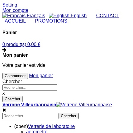
Setting
Mon compte
Français
English
|
CONTACT
|
ACCUEIL
|
PROMOTIONS
Panier
0 produit(s)
0,00 €
Mon panier
Votre panier est vide.
Mon panier
Commander
Chercher
x
Chercher
Verrerie Villeurbannaise
Chercher
(open)
Verrerie de laboratoire
aerometre