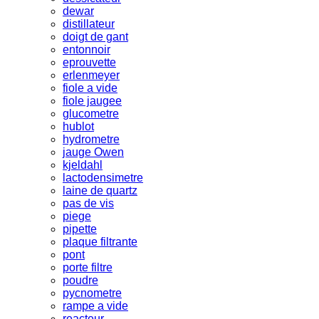
dewar
distillateur
doigt de gant
entonnoir
eprouvette
erlenmeyer
fiole a vide
fiole jaugee
glucometre
hublot
hydrometre
jauge Owen
kjeldahl
lactodensimetre
laine de quartz
pas de vis
piege
pipette
plaque filtrante
pont
porte filtre
poudre
pycnometre
rampe a vide
reacteur