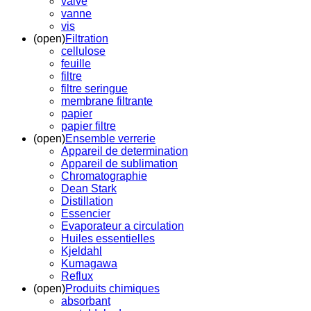
valve
vanne
vis
(open)
Filtration
cellulose
feuille
filtre
filtre seringue
membrane filtrante
papier
papier filtre
(open)
Ensemble verrerie
Appareil de determination
Appareil de sublimation
Chromatographie
Dean Stark
Distillation
Essencier
Evaporateur a circulation
Huiles essentielles
Kjeldahl
Kumagawa
Reflux
(open)
Produits chimiques
absorbant