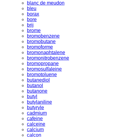
blanc de meudon
bleu
borax
bore
brij
brome
bromobenzene
bromobutane
bromoforme
bromonaphtalene
bromonitrobenzene
bromopropane
bromosulfaleine
bromotoluene
butanediol
butanol
butanone
butyl
butylaniline
butyryle
cadmium
cafeine
calceine
calcium
calcon