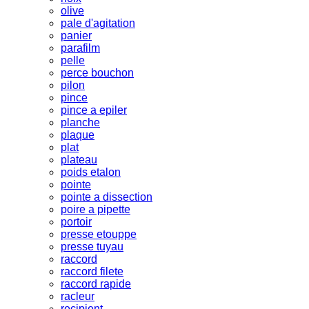
olive
pale d'agitation
panier
parafilm
pelle
perce bouchon
pilon
pince
pince a epiler
planche
plaque
plat
plateau
poids etalon
pointe
pointe a dissection
poire a pipette
portoir
presse etouppe
presse tuyau
raccord
raccord filete
raccord rapide
racleur
recipient