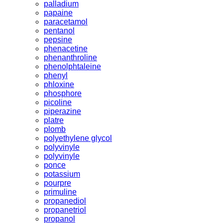
palladium
papaine
paracetamol
pentanol
pepsine
phenacetine
phenanthroline
phenolphtaleine
phenyl
phloxine
phosphore
picoline
piperazine
platre
plomb
polyethylene glycol
polyvinyle
polyvinyle
ponce
potassium
pourpre
primuline
propanediol
propanetriol
propanol