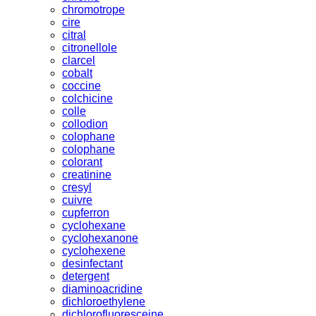
chromotrope
cire
citral
citronellole
clarcel
cobalt
coccine
colchicine
colle
collodion
colophane
colophane
colorant
creatinine
cresyl
cuivre
cupferron
cyclohexane
cyclohexanone
cyclohexene
desinfectant
detergent
diaminoacridine
dichloroethylene
dichlorofluoresceine