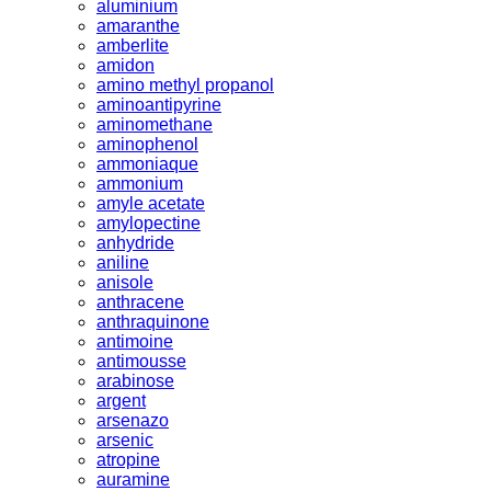
aluminium
amaranthe
amberlite
amidon
amino methyl propanol
aminoantipyrine
aminomethane
aminophenol
ammoniaque
ammonium
amyle acetate
amylopectine
anhydride
aniline
anisole
anthracene
anthraquinone
antimoine
antimousse
arabinose
argent
arsenazo
arsenic
atropine
auramine