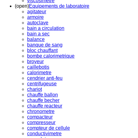
viscosimetre
(open)
Equipements de laboratoire
agitateur
armoire
autoclave
bain a circulation
bain a sec
balance
banque de sang
bloc chauffant
bombe calorimetrique
broyeur
caillebotis
calorimetre
cendrier anti-feu
centrifugeuse
chariot
chauffe ballon
chauffe becher
chauffe reacteur
chronometre
compacteur
compresseur
compteur de cellule
conductivimetre