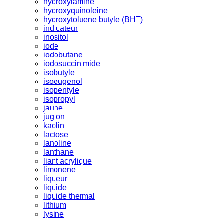
hydroxylamine
hydroxyquinoleine
hydroxytoluene butyle (BHT)
indicateur
inositol
iode
iodobutane
iodosuccinimide
isobutyle
isoeugenol
isopentyle
isopropyl
jaune
juglon
kaolin
lactose
lanoline
lanthane
liant acrylique
limonene
liqueur
liquide
liquide thermal
lithium
lysine