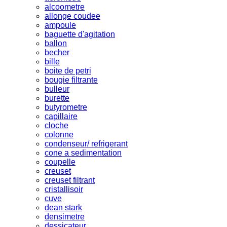
alcoometre
allonge coudee
ampoule
baguette d'agitation
ballon
becher
bille
boite de petri
bougie filtrante
bulleur
burette
butyrometre
capillaire
cloche
colonne
condenseur/ refrigerant
cone a sedimentation
coupelle
creuset
creuset filtrant
cristallisoir
cuve
dean stark
densimetre
dessicateur