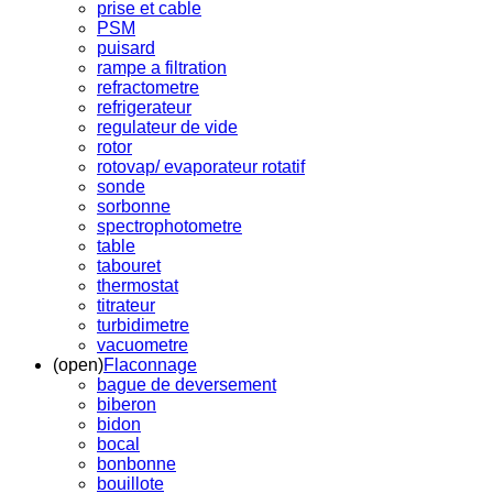
prise et cable
PSM
puisard
rampe a filtration
refractometre
refrigerateur
regulateur de vide
rotor
rotovap/ evaporateur rotatif
sonde
sorbonne
spectrophotometre
table
tabouret
thermostat
titrateur
turbidimetre
vacuometre
(open)
Flaconnage
bague de deversement
biberon
bidon
bocal
bonbonne
bouillote