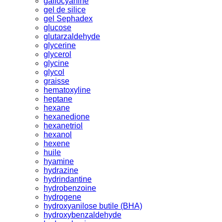
gallocyanine
gel de silice
gel Sephadex
glucose
glutarzaldehyde
glycerine
glycerol
glycine
glycol
graisse
hematoxyline
heptane
hexane
hexanedione
hexanetriol
hexanol
hexene
huile
hyamine
hydrazine
hydrindantine
hydrobenzoine
hydrogene
hydroxyanilose butile (BHA)
hydroxybenzaldehyde