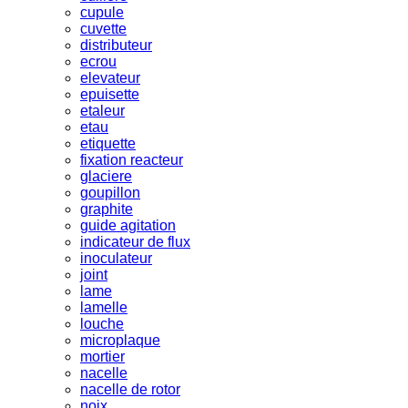
cupule
cuvette
distributeur
ecrou
elevateur
epuisette
etaleur
etau
etiquette
fixation reacteur
glaciere
goupillon
graphite
guide agitation
indicateur de flux
inoculateur
joint
lame
lamelle
louche
microplaque
mortier
nacelle
nacelle de rotor
noix