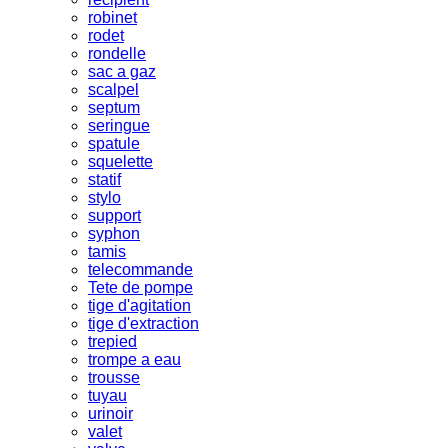
robinet
rodet
rondelle
sac a gaz
scalpel
septum
seringue
spatule
squelette
statif
stylo
support
syphon
tamis
telecommande
Tete de pompe
tige d'agitation
tige d'extraction
trepied
trompe a eau
trousse
tuyau
urinoir
valet