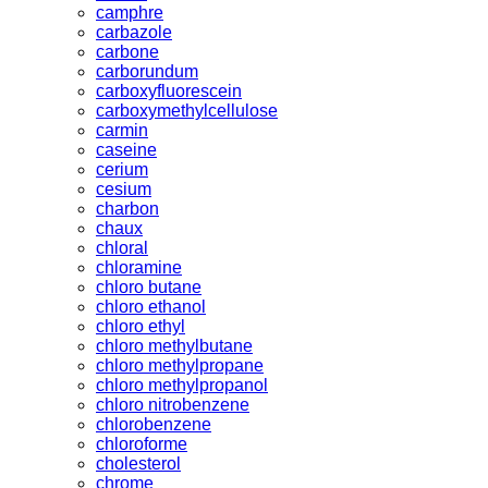
camphre
carbazole
carbone
carborundum
carboxyfluorescein
carboxymethylcellulose
carmin
caseine
cerium
cesium
charbon
chaux
chloral
chloramine
chloro butane
chloro ethanol
chloro ethyl
chloro methylbutane
chloro methylpropane
chloro methylpropanol
chloro nitrobenzene
chlorobenzene
chloroforme
cholesterol
chrome