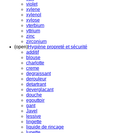
violet
xylene
xylenol
xylose
yterbium
yttrium
zinc
zirconium
(open)
Hygiène propreté et sécurité
additif
blouse
charlotte
creme
degraissant
derouleur
detartrant
deverglacant
douche
egouttoir
gant
Javel
lessive
lingette
liquide de rincage
lunette