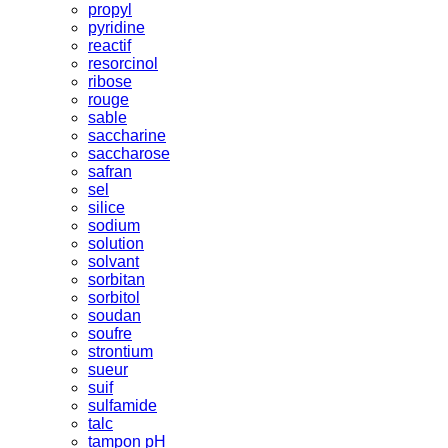
propyl
pyridine
reactif
resorcinol
ribose
rouge
sable
saccharine
saccharose
safran
sel
silice
sodium
solution
solvant
sorbitan
sorbitol
soudan
soufre
strontium
sueur
suif
sulfamide
talc
tampon pH