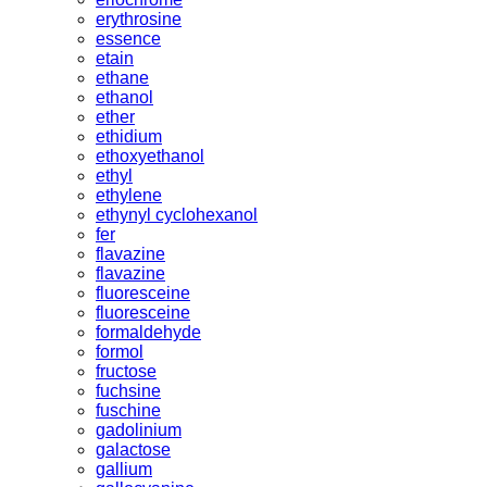
erythrosine
essence
etain
ethane
ethanol
ether
ethidium
ethoxyethanol
ethyl
ethylene
ethynyl cyclohexanol
fer
flavazine
flavazine
fluoresceine
fluoresceine
formaldehyde
formol
fructose
fuchsine
fuschine
gadolinium
galactose
gallium