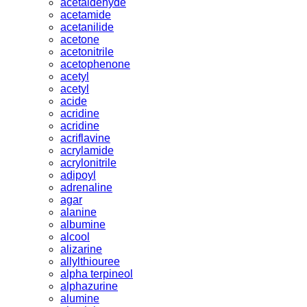
acetaldehyde
acetamide
acetanilide
acetone
acetonitrile
acetophenone
acetyl
acetyl
acide
acridine
acridine
acriflavine
acrylamide
acrylonitrile
adipoyl
adrenaline
agar
alanine
albumine
alcool
alizarine
allylthiouree
alpha terpineol
alphazurine
alumine