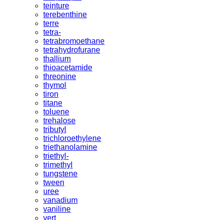
teinture
terebenthine
terre
tetra-
tetrabromoethane
tetrahydrofurane
thallium
thioacetamide
threonine
thymol
tiron
titane
toluene
trehalose
tributyl
trichloroethylene
triethanolamine
triethyl-
trimethyl
tungstene
tween
uree
vanadium
vaniline
vert