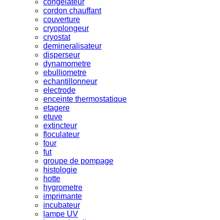
congelateur
cordon chauffant
couverture
cryoplongeur
cryostat
demineralisateur
disperseur
dynamometre
ebulliometre
echantillonneur
electrode
enceinte thermostatique
etagere
etuve
extincteur
floculateur
four
fut
groupe de pompage
histologie
hotte
hygrometre
imprimante
incubateur
lampe UV