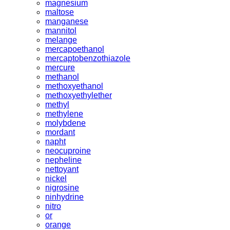
magnesium
maltose
manganese
mannitol
melange
mercapoethanol
mercaptobenzothiazole
mercure
methanol
methoxyethanol
methoxyethylether
methyl
methylene
molybdene
mordant
napht
neocuproine
nepheline
nettoyant
nickel
nigrosine
ninhydrine
nitro
or
orange