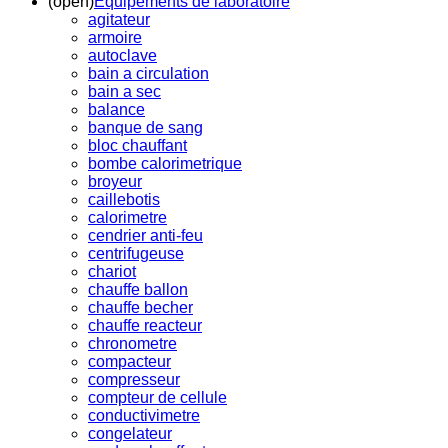
(open)
Equipements de laboratoire
agitateur
armoire
autoclave
bain a circulation
bain a sec
balance
banque de sang
bloc chauffant
bombe calorimetrique
broyeur
caillebotis
calorimetre
cendrier anti-feu
centrifugeuse
chariot
chauffe ballon
chauffe becher
chauffe reacteur
chronometre
compacteur
compresseur
compteur de cellule
conductivimetre
congelateur