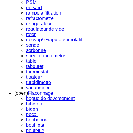
PSM
puisard
rampe a filtration
refractometre
refrigerateur
regulateur de vide
rotor
rotovap/ evaporateur rotatif
sonde
sorbonne
spectrophotometre
table
tabouret
thermostat
titrateur
turbidimetre
vacuometre
(open)
Flaconnage
bague de deversement
biberon
bidon
bocal
bonbonne
bouillote
bouteille