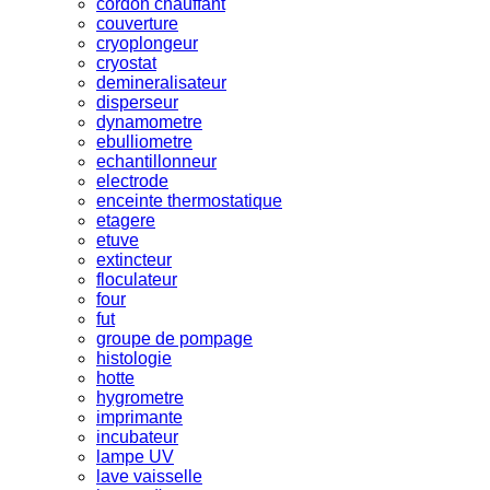
cordon chauffant
couverture
cryoplongeur
cryostat
demineralisateur
disperseur
dynamometre
ebulliometre
echantillonneur
electrode
enceinte thermostatique
etagere
etuve
extincteur
floculateur
four
fut
groupe de pompage
histologie
hotte
hygrometre
imprimante
incubateur
lampe UV
lave vaisselle