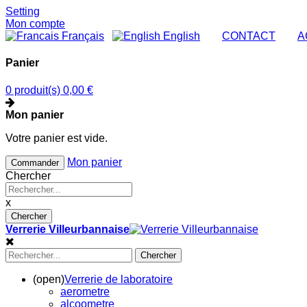
Setting
Mon compte
Français
English
|
CONTACT
|
A
Panier
0 produit(s)
0,00 €
Mon panier
Votre panier est vide.
Mon panier
Commander
Chercher
x
Chercher
Verrerie Villeurbannaise
Chercher
(open)
Verrerie de laboratoire
aerometre
alcoometre