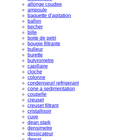
allonge coudee
ampoule
baguette d'agitation
ballon
becher
bille
boite de petri
bougie filtrante
bulleur
burette
butyrometre
capillaire
cloche
colonne
condenseur/ refrigerant
cone a sedimentation
coupelle
creuset
creuset filtrant
cristallisoir
cuve
dean stark
densimetre
dessicateur
dewar