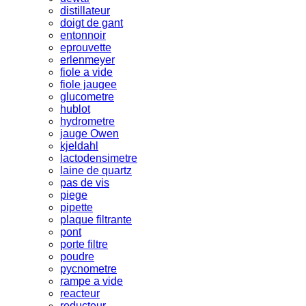
distillateur
doigt de gant
entonnoir
eprouvette
erlenmeyer
fiole a vide
fiole jaugee
glucometre
hublot
hydrometre
jauge Owen
kjeldahl
lactodensimetre
laine de quartz
pas de vis
piege
pipette
plaque filtrante
pont
porte filtre
poudre
pycnometre
rampe a vide
reacteur
reducteur