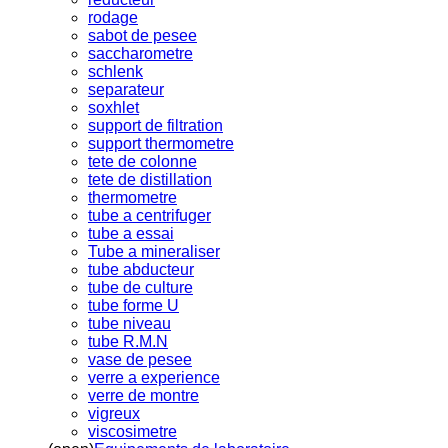
rodage
sabot de pesee
saccharometre
schlenk
separateur
soxhlet
support de filtration
support thermometre
tete de colonne
tete de distillation
thermometre
tube a centrifuger
tube a essai
Tube a mineraliser
tube abducteur
tube de culture
tube forme U
tube niveau
tube R.M.N
vase de pesee
verre a experience
verre de montre
vigreux
viscosimetre