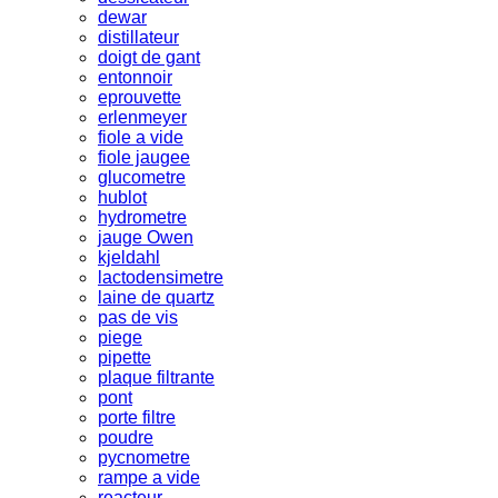
dewar
distillateur
doigt de gant
entonnoir
eprouvette
erlenmeyer
fiole a vide
fiole jaugee
glucometre
hublot
hydrometre
jauge Owen
kjeldahl
lactodensimetre
laine de quartz
pas de vis
piege
pipette
plaque filtrante
pont
porte filtre
poudre
pycnometre
rampe a vide
reacteur