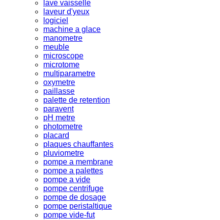
lave vaisselle
laveur d'yeux
logiciel
machine a glace
manometre
meuble
microscope
microtome
multiparametre
oxymetre
paillasse
palette de retention
paravent
pH metre
photometre
placard
plaques chauffantes
pluviometre
pompe a membrane
pompe a palettes
pompe a vide
pompe centrifuge
pompe de dosage
pompe peristaltique
pompe vide-fut