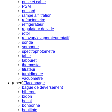
prise et cable
PSM
puisard
rampe a filtration
refractometre
refrigerateur
regulateur de vide
rotor
rotovap/ evaporateur rotatif
sonde
sorbonne
spectrophotometre
table
tabouret
thermostat
titrateur
turbidimetre
vacuometre
(open)
Flaconnage
bague de deversement
biberon
bidon
bocal
bonbonne
bouillote