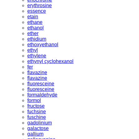
erythrosine
essence
etain
ethane
ethanol
ether
ethidium
ethoxyethanol
ethyl
ethylene
ethynyl cyclohexanol
fer
flavazine
flavazine
fluoresceine
fluoresceine
formaldehyde
formol
fructose
fuchsine
fuschine
gadolinium
galactose
gallium