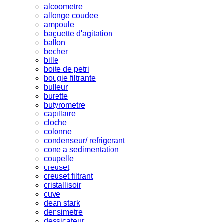
alcoometre
allonge coudee
ampoule
baguette d'agitation
ballon
becher
bille
boite de petri
bougie filtrante
bulleur
burette
butyrometre
capillaire
cloche
colonne
condenseur/ refrigerant
cone a sedimentation
coupelle
creuset
creuset filtrant
cristallisoir
cuve
dean stark
densimetre
dessicateur