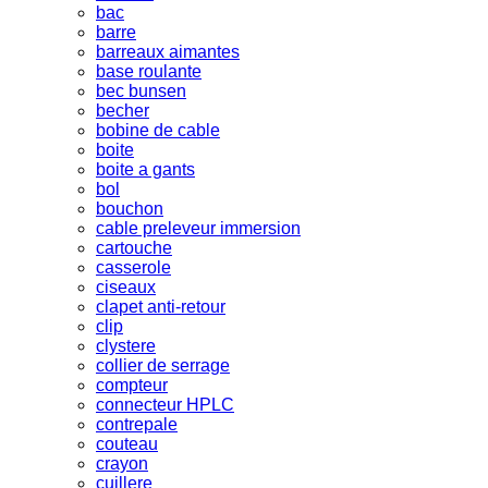
bac
barre
barreaux aimantes
base roulante
bec bunsen
becher
bobine de cable
boite
boite a gants
bol
bouchon
cable preleveur immersion
cartouche
casserole
ciseaux
clapet anti-retour
clip
clystere
collier de serrage
compteur
connecteur HPLC
contrepale
couteau
crayon
cuillere