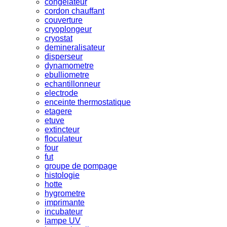
congelateur
cordon chauffant
couverture
cryoplongeur
cryostat
demineralisateur
disperseur
dynamometre
ebulliometre
echantillonneur
electrode
enceinte thermostatique
etagere
etuve
extincteur
floculateur
four
fut
groupe de pompage
histologie
hotte
hygrometre
imprimante
incubateur
lampe UV