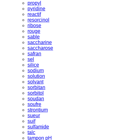
propyl
pyridine
reactif
resorcinol
ribose
rouge
sable
saccharine
saccharose
safran
sel
silice
sodium
solution
solvant
sorbitan
sorbitol
soudan
soufre
strontium
sueur
suif
sulfamide
talc
tampon pH