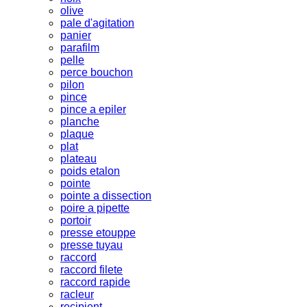
olive
pale d'agitation
panier
parafilm
pelle
perce bouchon
pilon
pince
pince a epiler
planche
plaque
plat
plateau
poids etalon
pointe
pointe a dissection
poire a pipette
portoir
presse etouppe
presse tuyau
raccord
raccord filete
raccord rapide
racleur
recipient