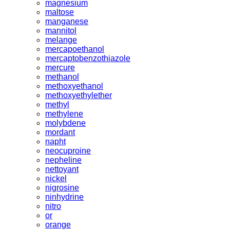
magnesium
maltose
manganese
mannitol
melange
mercapoethanol
mercaptobenzothiazole
mercure
methanol
methoxyethanol
methoxyethylether
methyl
methylene
molybdene
mordant
napht
neocuproine
nepheline
nettoyant
nickel
nigrosine
ninhydrine
nitro
or
orange