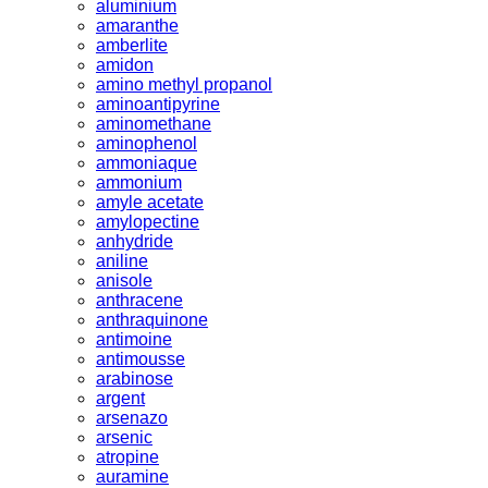
aluminium
amaranthe
amberlite
amidon
amino methyl propanol
aminoantipyrine
aminomethane
aminophenol
ammoniaque
ammonium
amyle acetate
amylopectine
anhydride
aniline
anisole
anthracene
anthraquinone
antimoine
antimousse
arabinose
argent
arsenazo
arsenic
atropine
auramine