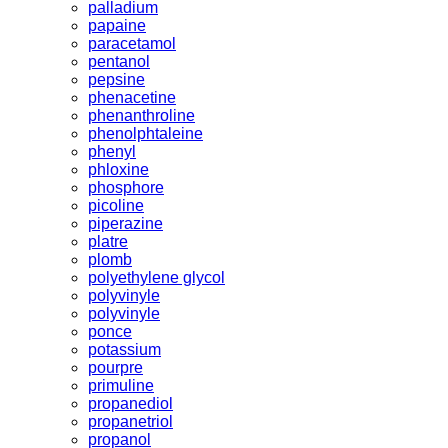
palladium
papaine
paracetamol
pentanol
pepsine
phenacetine
phenanthroline
phenolphtaleine
phenyl
phloxine
phosphore
picoline
piperazine
platre
plomb
polyethylene glycol
polyvinyle
polyvinyle
ponce
potassium
pourpre
primuline
propanediol
propanetriol
propanol