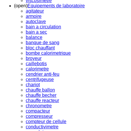
viscosimetre
(open)
Equipements de laboratoire
agitateur
armoire
autoclave
bain a circulation
bain a sec
balance
banque de sang
bloc chauffant
bombe calorimetrique
broyeur
caillebotis
calorimetre
cendrier anti-feu
centrifugeuse
chariot
chauffe ballon
chauffe becher
chauffe reacteur
chronometre
compacteur
compresseur
compteur de cellule
conductivimetre