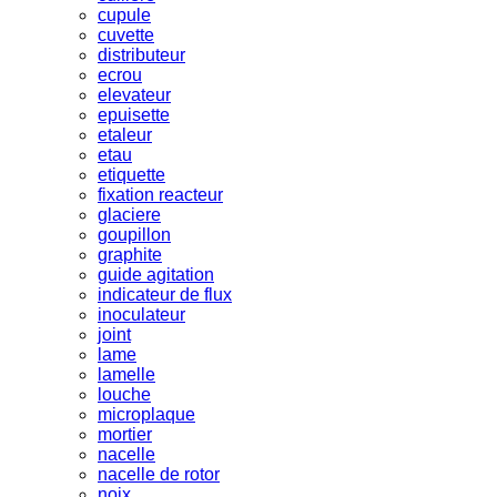
cupule
cuvette
distributeur
ecrou
elevateur
epuisette
etaleur
etau
etiquette
fixation reacteur
glaciere
goupillon
graphite
guide agitation
indicateur de flux
inoculateur
joint
lame
lamelle
louche
microplaque
mortier
nacelle
nacelle de rotor
noix