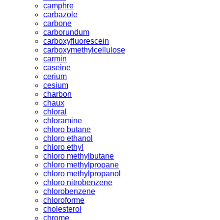
camphre
carbazole
carbone
carborundum
carboxyfluorescein
carboxymethylcellulose
carmin
caseine
cerium
cesium
charbon
chaux
chloral
chloramine
chloro butane
chloro ethanol
chloro ethyl
chloro methylbutane
chloro methylpropane
chloro methylpropanol
chloro nitrobenzene
chlorobenzene
chloroforme
cholesterol
chrome