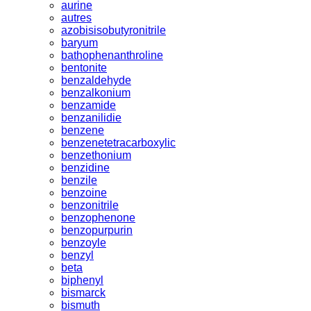
aurine
autres
azobisisobutyronitrile
baryum
bathophenanthroline
bentonite
benzaldehyde
benzalkonium
benzamide
benzanilidie
benzene
benzenetetracarboxylic
benzethonium
benzidine
benzile
benzoine
benzonitrile
benzophenone
benzopurpurin
benzoyle
benzyl
beta
biphenyl
bismarck
bismuth