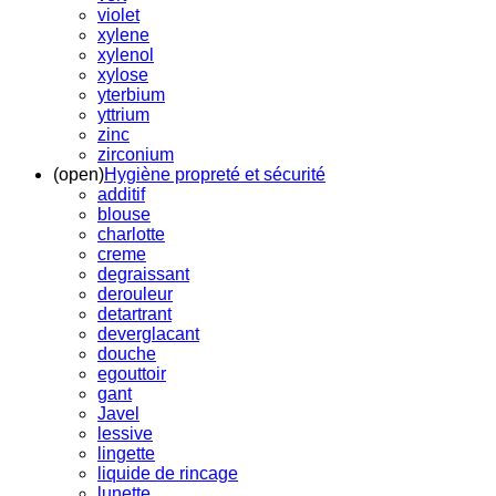
violet
xylene
xylenol
xylose
yterbium
yttrium
zinc
zirconium
(open)
Hygiène propreté et sécurité
additif
blouse
charlotte
creme
degraissant
derouleur
detartrant
deverglacant
douche
egouttoir
gant
Javel
lessive
lingette
liquide de rincage
lunette