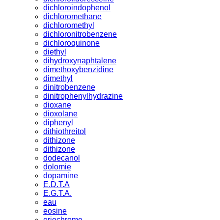
dichloroindophenol
dichloromethane
dichloromethyl
dichloronitrobenzene
dichloroquinone
diethyl
dihydroxynaphtalene
dimethoxybenzidine
dimethyl
dinitrobenzene
dinitrophenylhydrazine
dioxane
dioxolane
diphenyl
dithiothreitol
dithizone
dithizone
dodecanol
dolomie
dopamine
E.D.T.A
E.G.T.A.
eau
eosine
eriochrome