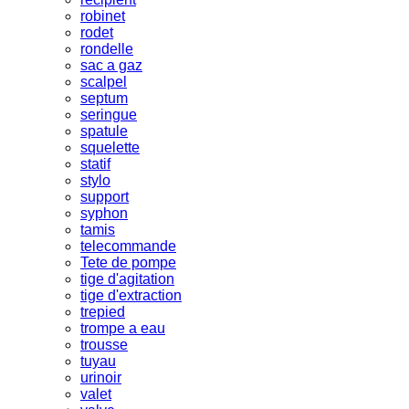
robinet
rodet
rondelle
sac a gaz
scalpel
septum
seringue
spatule
squelette
statif
stylo
support
syphon
tamis
telecommande
Tete de pompe
tige d'agitation
tige d'extraction
trepied
trompe a eau
trousse
tuyau
urinoir
valet