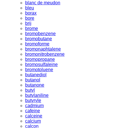
blanc de meudon
bleu
borax
bore
brij
brome
bromobenzene
bromobutane
bromoforme
bromonaphtalene
bromonitrobenzene
bromopropane
bromosulfaleine
bromotoluene
butanediol
butanol
butanone
butyl
butylaniline
butyryle
cadmium
cafeine
calceine
calcium
calcon