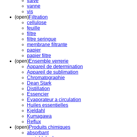
valve
vanne
vis
(open)
Filtration
cellulose
feuille
filtre
filtre seringue
membrane filtrante
papier
papier filtre
(open)
Ensemble verrerie
Appareil de determination
Appareil de sublimation
Chromatographie
Dean Stark
Distillation
Essencier
Evaporateur a circulation
Huiles essentielles
Kjeldahl
Kumagawa
Reflux
(open)
Produits chimiques
absorbant