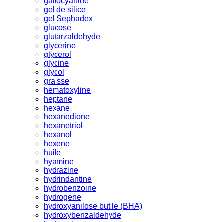
gallocyanine
gel de silice
gel Sephadex
glucose
glutarzaldehyde
glycerine
glycerol
glycine
glycol
graisse
hematoxyline
heptane
hexane
hexanedione
hexanetriol
hexanol
hexene
huile
hyamine
hydrazine
hydrindantine
hydrobenzoine
hydrogene
hydroxyanilose butile (BHA)
hydroxybenzaldehyde