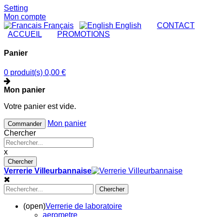
Setting
Mon compte
Français
English
|
CONTACT
|
ACCUEIL
|
PROMOTIONS
Panier
0 produit(s)
0,00 €
Mon panier
Votre panier est vide.
Mon panier
Commander
Chercher
x
Chercher
Verrerie Villeurbannaise
Chercher
(open)
Verrerie de laboratoire
aerometre