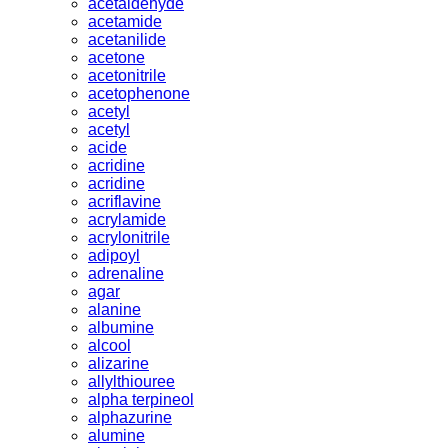
acetaldehyde
acetamide
acetanilide
acetone
acetonitrile
acetophenone
acetyl
acetyl
acide
acridine
acridine
acriflavine
acrylamide
acrylonitrile
adipoyl
adrenaline
agar
alanine
albumine
alcool
alizarine
allylthiouree
alpha terpineol
alphazurine
alumine