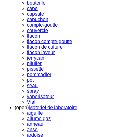
bouteille
cape
capsule
capuchon
compte-goutte
couvercle
flacon
flacon compte-goutte
flacon de culture
flacon laveur
jerrycan
pilulier
pissette
pommadier
pot
seau
spray
vaporisateur
Vial
(open)
Materiel de laboratoire
aiguille
allume gaz
anneau
anse
ardoise