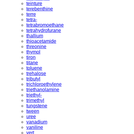
teinture
terebenthine
terre
tetra-
tetrabromoethane
tetrahydrofurane
thallium
thioacetamide
threonine
thymol
tiron
titane
toluene
trehalose
tributyl
trichloroethylene
triethanolamine
triethyl-
trimethyl
tungstene
tween
uree
vanadium
vaniline
vert