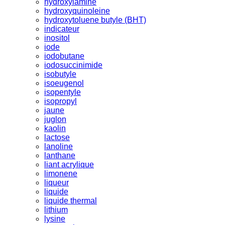
hydroxylamine
hydroxyquinoleine
hydroxytoluene butyle (BHT)
indicateur
inositol
iode
iodobutane
iodosuccinimide
isobutyle
isoeugenol
isopentyle
isopropyl
jaune
juglon
kaolin
lactose
lanoline
lanthane
liant acrylique
limonene
liqueur
liquide
liquide thermal
lithium
lysine