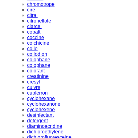
chromotrope
cire
citral
citronellole
clarcel
cobalt
coccine
colchicine
colle
collodion
colophane
colophane
colorant
creatinine
cresyl
cuivre
cupferron
cyclohexane
cyclohexanone
cyclohexene
desinfectant
detergent
diaminoacridine
dichloroethylene
dichlorofluoresceine