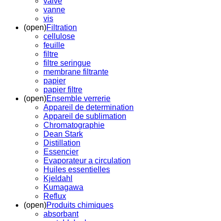
valve
vanne
vis
(open)
Filtration
cellulose
feuille
filtre
filtre seringue
membrane filtrante
papier
papier filtre
(open)
Ensemble verrerie
Appareil de determination
Appareil de sublimation
Chromatographie
Dean Stark
Distillation
Essencier
Evaporateur a circulation
Huiles essentielles
Kjeldahl
Kumagawa
Reflux
(open)
Produits chimiques
absorbant