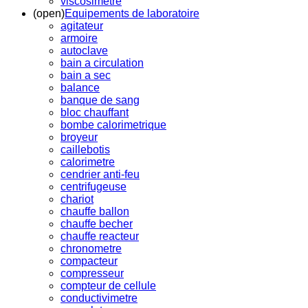
viscosimetre
(open)
Equipements de laboratoire
agitateur
armoire
autoclave
bain a circulation
bain a sec
balance
banque de sang
bloc chauffant
bombe calorimetrique
broyeur
caillebotis
calorimetre
cendrier anti-feu
centrifugeuse
chariot
chauffe ballon
chauffe becher
chauffe reacteur
chronometre
compacteur
compresseur
compteur de cellule
conductivimetre