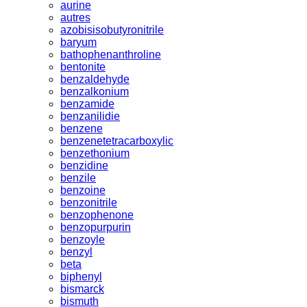
aurine
autres
azobisisobutyronitrile
baryum
bathophenanthroline
bentonite
benzaldehyde
benzalkonium
benzamide
benzanilidie
benzene
benzenetetracarboxylic
benzethonium
benzidine
benzile
benzoine
benzonitrile
benzophenone
benzopurpurin
benzoyle
benzyl
beta
biphenyl
bismarck
bismuth