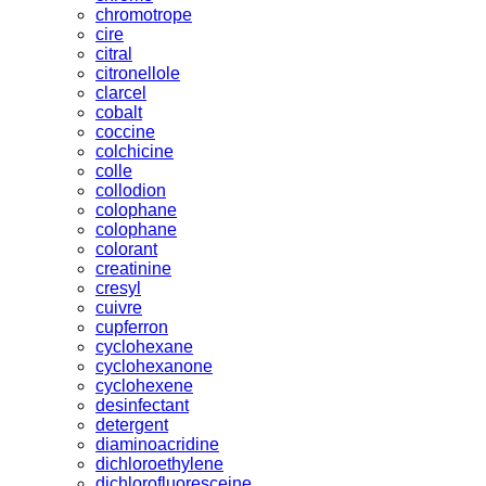
chromotrope
cire
citral
citronellole
clarcel
cobalt
coccine
colchicine
colle
collodion
colophane
colophane
colorant
creatinine
cresyl
cuivre
cupferron
cyclohexane
cyclohexanone
cyclohexene
desinfectant
detergent
diaminoacridine
dichloroethylene
dichlorofluoresceine