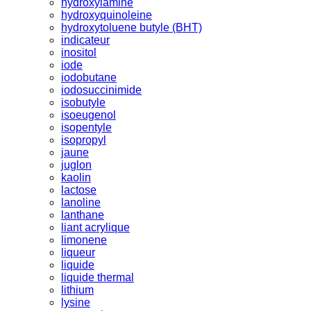
hydroxylamine
hydroxyquinoleine
hydroxytoluene butyle (BHT)
indicateur
inositol
iode
iodobutane
iodosuccinimide
isobutyle
isoeugenol
isopentyle
isopropyl
jaune
juglon
kaolin
lactose
lanoline
lanthane
liant acrylique
limonene
liqueur
liquide
liquide thermal
lithium
lysine