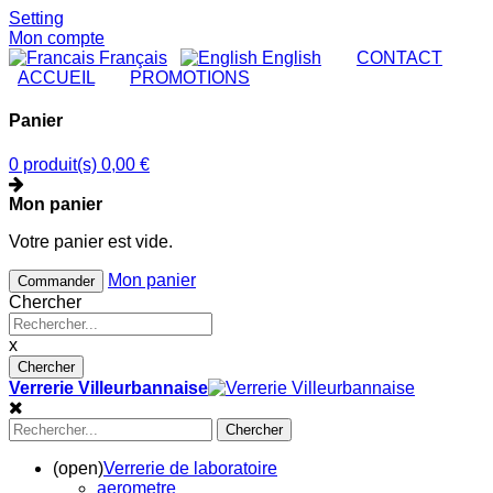
Setting
Mon compte
Français
English
|
CONTACT
|
ACCUEIL
|
PROMOTIONS
Panier
0 produit(s)
0,00 €
Mon panier
Votre panier est vide.
Mon panier
Commander
Chercher
x
Chercher
Verrerie Villeurbannaise
Chercher
(open)
Verrerie de laboratoire
aerometre