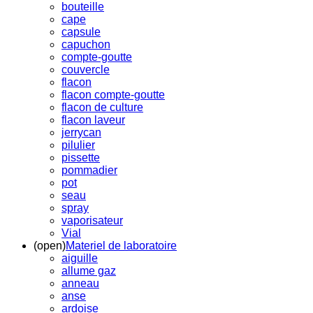
bouteille
cape
capsule
capuchon
compte-goutte
couvercle
flacon
flacon compte-goutte
flacon de culture
flacon laveur
jerrycan
pilulier
pissette
pommadier
pot
seau
spray
vaporisateur
Vial
(open)
Materiel de laboratoire
aiguille
allume gaz
anneau
anse
ardoise