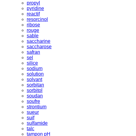
propyl
pyridine
reactif
resorcinol
ribose
rouge
sable
saccharine
saccharose
safran
sel
silice
sodium
solution
solvant
sorbitan
sorbitol
soudan
soufre
strontium
sueur
suif
sulfamide
talc
tampon pH