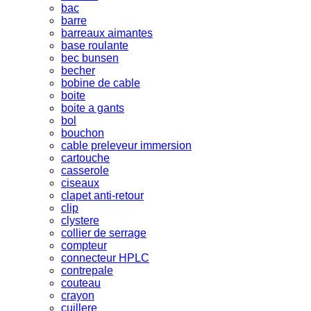
bac
barre
barreaux aimantes
base roulante
bec bunsen
becher
bobine de cable
boite
boite a gants
bol
bouchon
cable preleveur immersion
cartouche
casserole
ciseaux
clapet anti-retour
clip
clystere
collier de serrage
compteur
connecteur HPLC
contrepale
couteau
crayon
cuillere