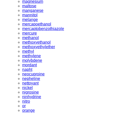
magnesium
maltose
manganese
mannitol
melange
mercapoethanol
mercaptobenzothiazole
mercure
methanol
methoxyethanol
methoxyethylether
methyl
methylene
molybdene
mordant
napht
neocuproine
nepheline
nettoyant
nickel
nigrosine
ninhydrine
nitro
or
orange