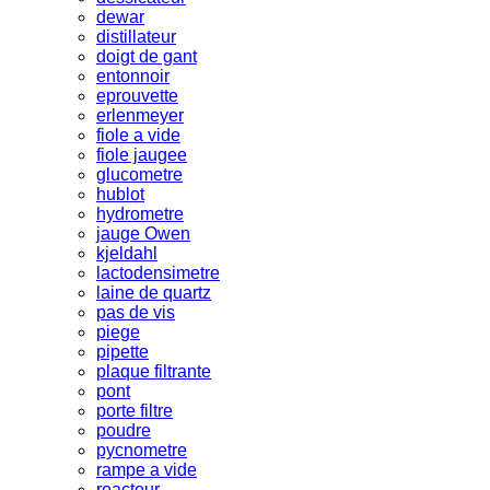
dewar
distillateur
doigt de gant
entonnoir
eprouvette
erlenmeyer
fiole a vide
fiole jaugee
glucometre
hublot
hydrometre
jauge Owen
kjeldahl
lactodensimetre
laine de quartz
pas de vis
piege
pipette
plaque filtrante
pont
porte filtre
poudre
pycnometre
rampe a vide
reacteur