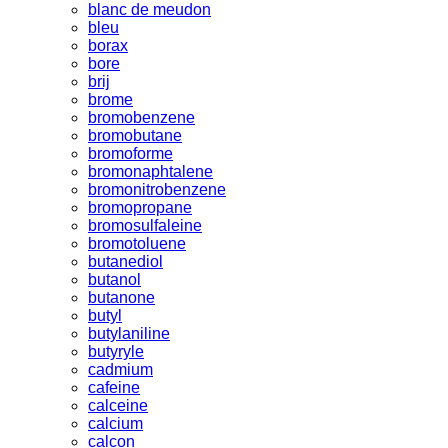
blanc de meudon
bleu
borax
bore
brij
brome
bromobenzene
bromobutane
bromoforme
bromonaphtalene
bromonitrobenzene
bromopropane
bromosulfaleine
bromotoluene
butanediol
butanol
butanone
butyl
butylaniline
butyryle
cadmium
cafeine
calceine
calcium
calcon