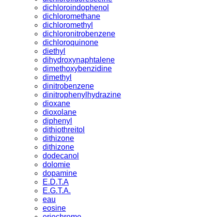
dichloroindophenol
dichloromethane
dichloromethyl
dichloronitrobenzene
dichloroquinone
diethyl
dihydroxynaphtalene
dimethoxybenzidine
dimethyl
dinitrobenzene
dinitrophenylhydrazine
dioxane
dioxolane
diphenyl
dithiothreitol
dithizone
dithizone
dodecanol
dolomie
dopamine
E.D.T.A
E.G.T.A.
eau
eosine
eriochrome