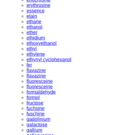
erythrosine
essence
etain
ethane
ethanol
ether
ethidium
ethoxyethanol
ethyl
ethylene
ethynyl cyclohexanol
fer
flavazine
flavazine
fluoresceine
fluoresceine
formaldehyde
formol
fructose
fuchsine
fuschine
gadolinium
galactose
gallium