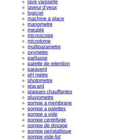
lave vaisselle
laveur d'yeux
logiciel
machine a glace
manometre
meuble
microscope
microtome
multiparametre
oxymetre
paillasse
palette de retention
paravent
pH metre
photometre
placard
plaques chauffantes
pluviometre
pompe a membrane
pompe a palettes
pompe a vide
pompe centrifuge
pompe de dosage
pompe peristaltique
pompe vide-fut