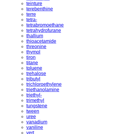
teinture
terebenthine
terre
tetra-
tetrabromoethane
tetrahydrofurane
thallium
thioacetamide
threonine
thymol
tiron
titane
toluene
trehalose
tributyl
trichloroethylene
triethanolamine
triethyl-
trimethyl
tungstene
tween
uree
vanadium
vaniline
vert