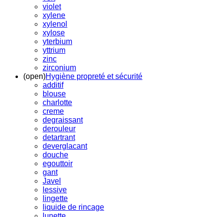
violet
xylene
xylenol
xylose
yterbium
yttrium
zinc
zirconium
(open)
Hygiène propreté et sécurité
additif
blouse
charlotte
creme
degraissant
derouleur
detartrant
deverglacant
douche
egouttoir
gant
Javel
lessive
lingette
liquide de rincage
lunette