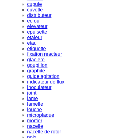
cupule
cuvette
distributeur
ecrou
elevateur
epuisette
etaleur
etau
etiquette
fixation reacteur
glaciere
goupillon
graphite
guide agitation
indicateur de flux
inoculateur
joint
lame
lamelle
louche
microplaque
mortier
nacelle
nacelle de rotor
noix