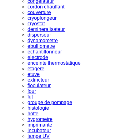
congelateur
cordon chauffant
couverture
cryoplongeur
cryostat
demineralisateur
disperseur
dynamometre
ebulliometre
echantillonneur
electrode
enceinte thermostatique
etagere
etuve
extincteur
floculateur
four
fut
groupe de pompage
histologie
hotte
hygrometre
imprimante
incubateur
lampe UV