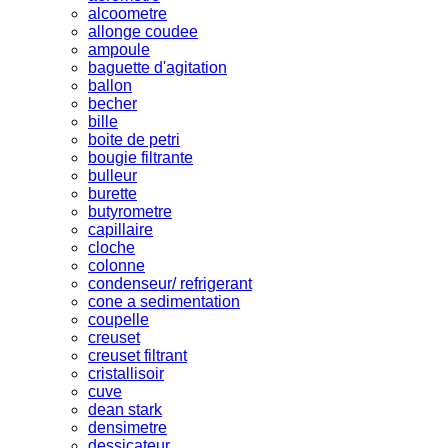
alcoometre
allonge coudee
ampoule
baguette d'agitation
ballon
becher
bille
boite de petri
bougie filtrante
bulleur
burette
butyrometre
capillaire
cloche
colonne
condenseur/ refrigerant
cone a sedimentation
coupelle
creuset
creuset filtrant
cristallisoir
cuve
dean stark
densimetre
dessicateur