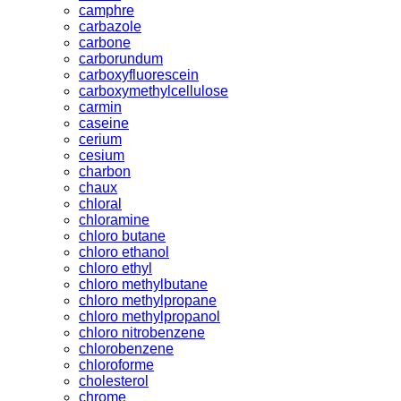
camphre
carbazole
carbone
carborundum
carboxyfluorescein
carboxymethylcellulose
carmin
caseine
cerium
cesium
charbon
chaux
chloral
chloramine
chloro butane
chloro ethanol
chloro ethyl
chloro methylbutane
chloro methylpropane
chloro methylpropanol
chloro nitrobenzene
chlorobenzene
chloroforme
cholesterol
chrome