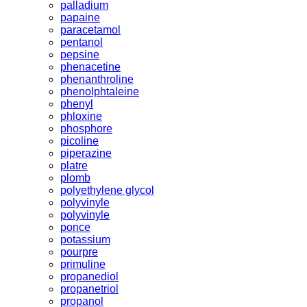
palladium
papaine
paracetamol
pentanol
pepsine
phenacetine
phenanthroline
phenolphtaleine
phenyl
phloxine
phosphore
picoline
piperazine
platre
plomb
polyethylene glycol
polyvinyle
polyvinyle
ponce
potassium
pourpre
primuline
propanediol
propanetriol
propanol