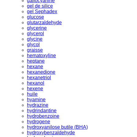
gallocyanine
gel de silice
gel Sephadex
glucose
glutarzaldehyde
glycerine
glycerol
glycine
glycol
graisse
hematoxyline
heptane
hexane
hexanedione
hexanetriol
hexanol
hexene
huile
hyamine
hydrazine
hydrindantine
hydrobenzoine
hydrogene
hydroxyanilose butile (BHA)
hydroxybenzaldehyde