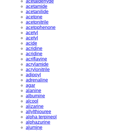
acetaldehyde
acetamide
acetanilide
acetone
acetonitrile
acetophenone
acetyl
acetyl
acide
acridine
acridine
acriflavine
acrylamide
acrylonitrile
adipoyl
adrenaline
agar
alanine
albumine
alcool
alizarine
allylthiouree
alpha terpineol
alphazurine
alumine