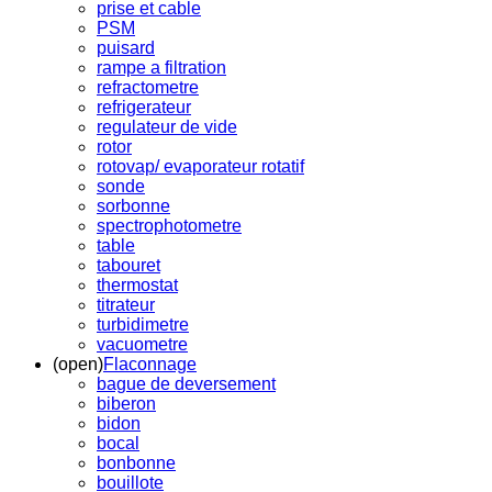
prise et cable
PSM
puisard
rampe a filtration
refractometre
refrigerateur
regulateur de vide
rotor
rotovap/ evaporateur rotatif
sonde
sorbonne
spectrophotometre
table
tabouret
thermostat
titrateur
turbidimetre
vacuometre
(open)
Flaconnage
bague de deversement
biberon
bidon
bocal
bonbonne
bouillote