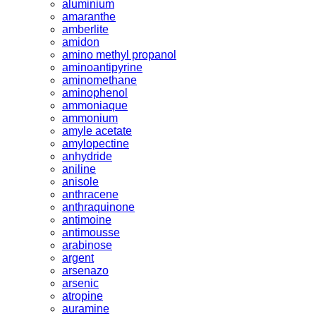
aluminium
amaranthe
amberlite
amidon
amino methyl propanol
aminoantipyrine
aminomethane
aminophenol
ammoniaque
ammonium
amyle acetate
amylopectine
anhydride
aniline
anisole
anthracene
anthraquinone
antimoine
antimousse
arabinose
argent
arsenazo
arsenic
atropine
auramine