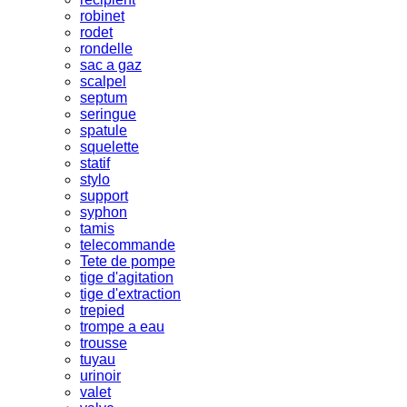
robinet
rodet
rondelle
sac a gaz
scalpel
septum
seringue
spatule
squelette
statif
stylo
support
syphon
tamis
telecommande
Tete de pompe
tige d'agitation
tige d'extraction
trepied
trompe a eau
trousse
tuyau
urinoir
valet