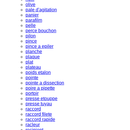
olive
pale d'agitation
panier
parafilm
pelle
perce bouchon
pilon
pince
pince a epiler
planche
plaque
plat
plateau
poids etalon
pointe
pointe a dissection
poire a pipette
portoir
presse etouppe
presse tuyau
raccord
raccord filete
raccord rapide
racleur
recipient