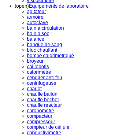
viscosimetre
(open)
Equipements de laboratoire
agitateur
armoire
autoclave
bain a circulation
bain a sec
balance
banque de sang
bloc chauffant
bombe calorimetrique
broyeur
caillebotis
calorimetre
cendrier anti-feu
centrifugeuse
chariot
chauffe ballon
chauffe becher
chauffe reacteur
chronometre
compacteur
compresseur
compteur de cellule
conductivimetre