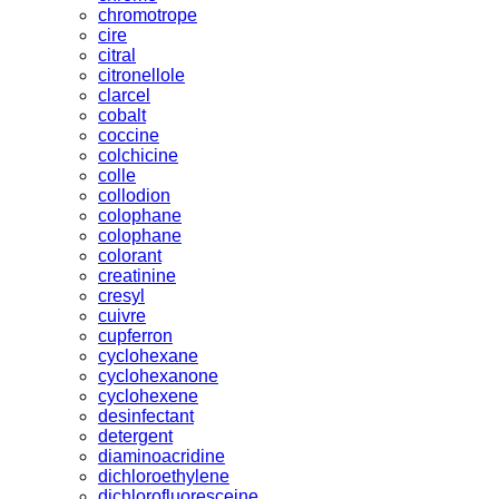
chromotrope
cire
citral
citronellole
clarcel
cobalt
coccine
colchicine
colle
collodion
colophane
colophane
colorant
creatinine
cresyl
cuivre
cupferron
cyclohexane
cyclohexanone
cyclohexene
desinfectant
detergent
diaminoacridine
dichloroethylene
dichlorofluoresceine