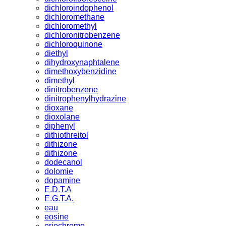
dichloroindophenol
dichloromethane
dichloromethyl
dichloronitrobenzene
dichloroquinone
diethyl
dihydroxynaphtalene
dimethoxybenzidine
dimethyl
dinitrobenzene
dinitrophenylhydrazine
dioxane
dioxolane
diphenyl
dithiothreitol
dithizone
dithizone
dodecanol
dolomie
dopamine
E.D.T.A
E.G.T.A.
eau
eosine
eriochrome