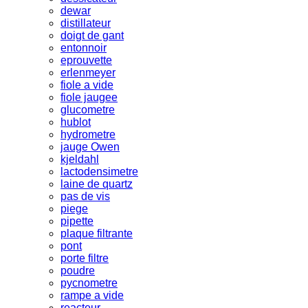
dewar
distillateur
doigt de gant
entonnoir
eprouvette
erlenmeyer
fiole a vide
fiole jaugee
glucometre
hublot
hydrometre
jauge Owen
kjeldahl
lactodensimetre
laine de quartz
pas de vis
piege
pipette
plaque filtrante
pont
porte filtre
poudre
pycnometre
rampe a vide
reacteur