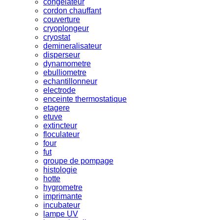
congelateur
cordon chauffant
couverture
cryoplongeur
cryostat
demineralisateur
disperseur
dynamometre
ebulliometre
echantillonneur
electrode
enceinte thermostatique
etagere
etuve
extincteur
floculateur
four
fut
groupe de pompage
histologie
hotte
hygrometre
imprimante
incubateur
lampe UV