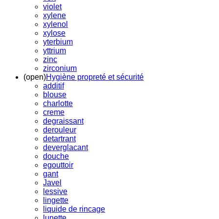
violet
xylene
xylenol
xylose
yterbium
yttrium
zinc
zirconium
(open)
Hygiène propreté et sécurité
additif
blouse
charlotte
creme
degraissant
derouleur
detartrant
deverglacant
douche
egouttoir
gant
Javel
lessive
lingette
liquide de rincage
lunette