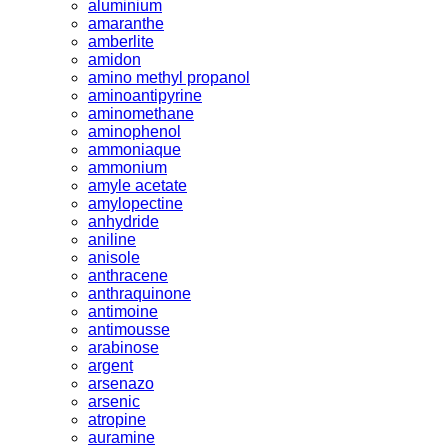
aluminium
amaranthe
amberlite
amidon
amino methyl propanol
aminoantipyrine
aminomethane
aminophenol
ammoniaque
ammonium
amyle acetate
amylopectine
anhydride
aniline
anisole
anthracene
anthraquinone
antimoine
antimousse
arabinose
argent
arsenazo
arsenic
atropine
auramine