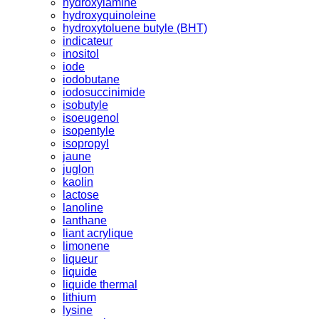
hydroxylamine
hydroxyquinoleine
hydroxytoluene butyle (BHT)
indicateur
inositol
iode
iodobutane
iodosuccinimide
isobutyle
isoeugenol
isopentyle
isopropyl
jaune
juglon
kaolin
lactose
lanoline
lanthane
liant acrylique
limonene
liqueur
liquide
liquide thermal
lithium
lysine