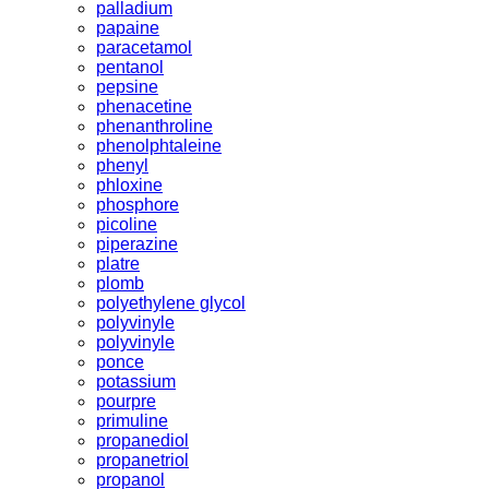
palladium
papaine
paracetamol
pentanol
pepsine
phenacetine
phenanthroline
phenolphtaleine
phenyl
phloxine
phosphore
picoline
piperazine
platre
plomb
polyethylene glycol
polyvinyle
polyvinyle
ponce
potassium
pourpre
primuline
propanediol
propanetriol
propanol