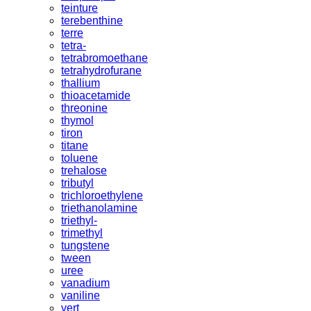
teinture
terebenthine
terre
tetra-
tetrabromoethane
tetrahydrofurane
thallium
thioacetamide
threonine
thymol
tiron
titane
toluene
trehalose
tributyl
trichloroethylene
triethanolamine
triethyl-
trimethyl
tungstene
tween
uree
vanadium
vaniline
vert