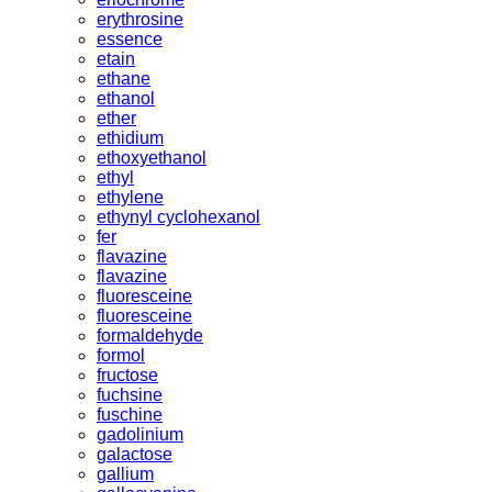
erythrosine
essence
etain
ethane
ethanol
ether
ethidium
ethoxyethanol
ethyl
ethylene
ethynyl cyclohexanol
fer
flavazine
flavazine
fluoresceine
fluoresceine
formaldehyde
formol
fructose
fuchsine
fuschine
gadolinium
galactose
gallium