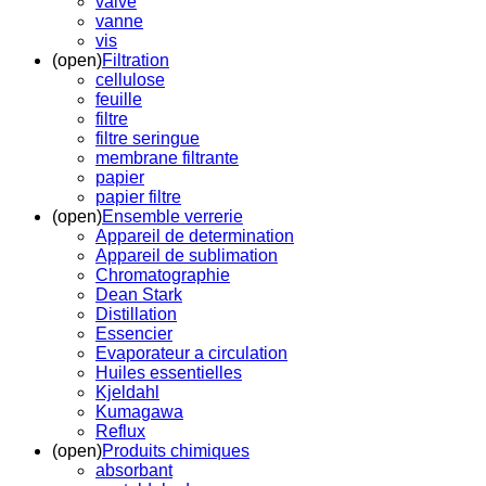
valve
vanne
vis
(open)
Filtration
cellulose
feuille
filtre
filtre seringue
membrane filtrante
papier
papier filtre
(open)
Ensemble verrerie
Appareil de determination
Appareil de sublimation
Chromatographie
Dean Stark
Distillation
Essencier
Evaporateur a circulation
Huiles essentielles
Kjeldahl
Kumagawa
Reflux
(open)
Produits chimiques
absorbant