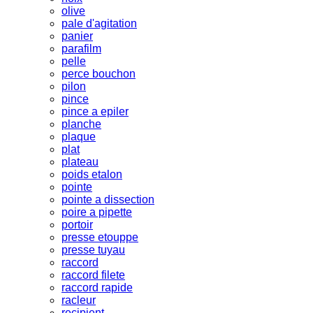
olive
pale d'agitation
panier
parafilm
pelle
perce bouchon
pilon
pince
pince a epiler
planche
plaque
plat
plateau
poids etalon
pointe
pointe a dissection
poire a pipette
portoir
presse etouppe
presse tuyau
raccord
raccord filete
raccord rapide
racleur
recipient