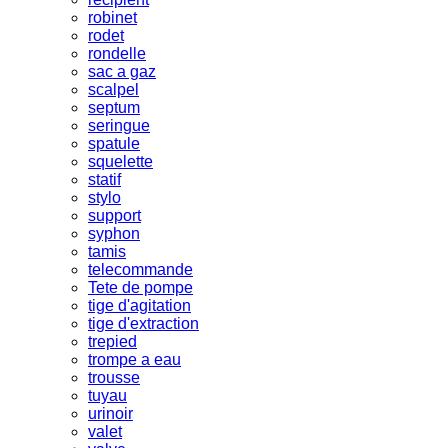
robinet
rodet
rondelle
sac a gaz
scalpel
septum
seringue
spatule
squelette
statif
stylo
support
syphon
tamis
telecommande
Tete de pompe
tige d'agitation
tige d'extraction
trepied
trompe a eau
trousse
tuyau
urinoir
valet