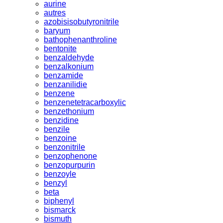
aurine
autres
azobisisobutyronitrile
baryum
bathophenanthroline
bentonite
benzaldehyde
benzalkonium
benzamide
benzanilidie
benzene
benzenetetracarboxylic
benzethonium
benzidine
benzile
benzoine
benzonitrile
benzophenone
benzopurpurin
benzoyle
benzyl
beta
biphenyl
bismarck
bismuth