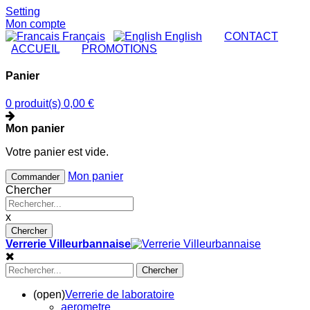
Setting
Mon compte
Français
English
|
CONTACT
|
ACCUEIL
|
PROMOTIONS
Panier
0 produit(s)
0,00 €
Mon panier
Votre panier est vide.
Mon panier
Commander
Chercher
x
Chercher
Verrerie Villeurbannaise
Chercher
(open)
Verrerie de laboratoire
aerometre