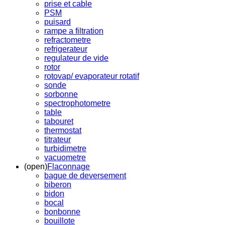
prise et cable
PSM
puisard
rampe a filtration
refractometre
refrigerateur
regulateur de vide
rotor
rotovap/ evaporateur rotatif
sonde
sorbonne
spectrophotometre
table
tabouret
thermostat
titrateur
turbidimetre
vacuometre
(open)
Flaconnage
bague de deversement
biberon
bidon
bocal
bonbonne
bouillote