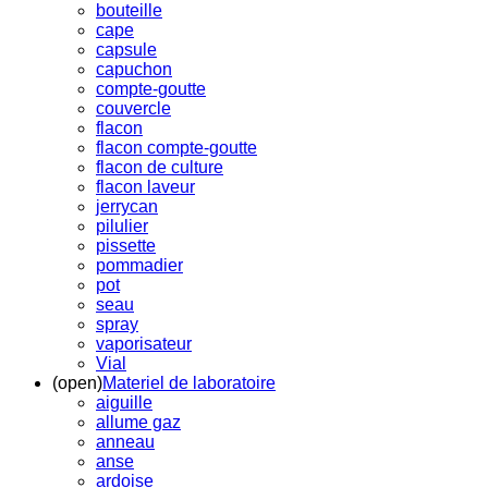
bouteille
cape
capsule
capuchon
compte-goutte
couvercle
flacon
flacon compte-goutte
flacon de culture
flacon laveur
jerrycan
pilulier
pissette
pommadier
pot
seau
spray
vaporisateur
Vial
(open)
Materiel de laboratoire
aiguille
allume gaz
anneau
anse
ardoise