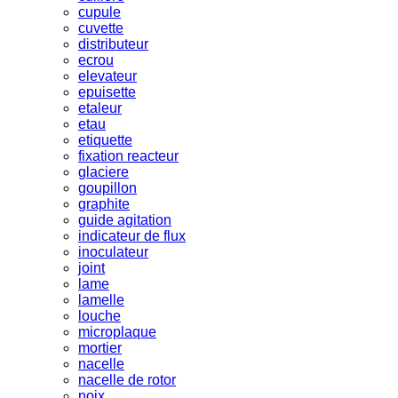
cupule
cuvette
distributeur
ecrou
elevateur
epuisette
etaleur
etau
etiquette
fixation reacteur
glaciere
goupillon
graphite
guide agitation
indicateur de flux
inoculateur
joint
lame
lamelle
louche
microplaque
mortier
nacelle
nacelle de rotor
noix