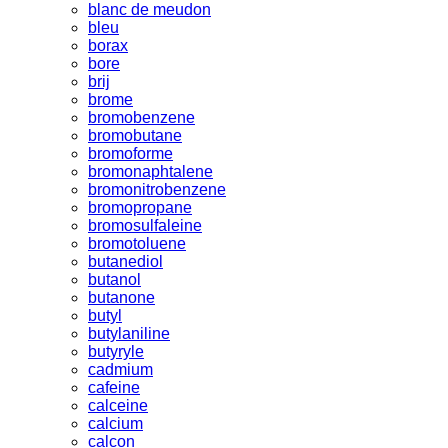
blanc de meudon
bleu
borax
bore
brij
brome
bromobenzene
bromobutane
bromoforme
bromonaphtalene
bromonitrobenzene
bromopropane
bromosulfaleine
bromotoluene
butanediol
butanol
butanone
butyl
butylaniline
butyryle
cadmium
cafeine
calceine
calcium
calcon