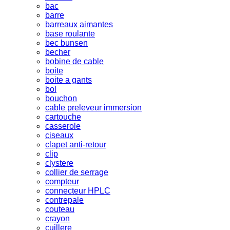
bac
barre
barreaux aimantes
base roulante
bec bunsen
becher
bobine de cable
boite
boite a gants
bol
bouchon
cable preleveur immersion
cartouche
casserole
ciseaux
clapet anti-retour
clip
clystere
collier de serrage
compteur
connecteur HPLC
contrepale
couteau
crayon
cuillere