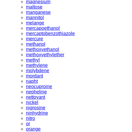
magnesium
maltose
manganese
mannitol
melange
mercapoethanol
mercaptobenzothiazole
mercure
methanol
methoxyethanol
methoxyethylether
methyl
methylene
molybdene
mordant
napht
neocuproine
nepheline
nettoyant
nickel
nigrosine
ninhydrine
nitro
or
orange