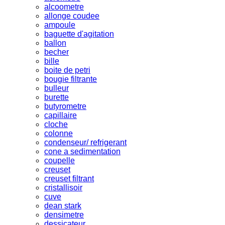
alcoometre
allonge coudee
ampoule
baguette d'agitation
ballon
becher
bille
boite de petri
bougie filtrante
bulleur
burette
butyrometre
capillaire
cloche
colonne
condenseur/ refrigerant
cone a sedimentation
coupelle
creuset
creuset filtrant
cristallisoir
cuve
dean stark
densimetre
dessicateur