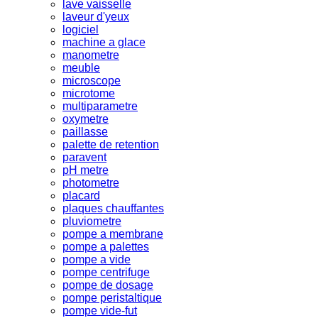
lave vaisselle
laveur d'yeux
logiciel
machine a glace
manometre
meuble
microscope
microtome
multiparametre
oxymetre
paillasse
palette de retention
paravent
pH metre
photometre
placard
plaques chauffantes
pluviometre
pompe a membrane
pompe a palettes
pompe a vide
pompe centrifuge
pompe de dosage
pompe peristaltique
pompe vide-fut