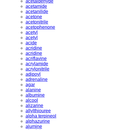
acetaldehyde
acetamide
acetanilide
acetone
acetonitrile
acetophenone
acetyl
acetyl
acide
acridine
acridine
acriflavine
acrylamide
acrylonitrile
adipoyl
adrenaline
agar
alanine
albumine
alcool
alizarine
allylthiouree
alpha terpineol
alphazurine
alumine