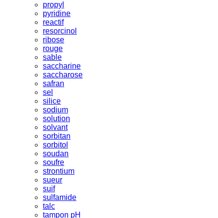
propyl
pyridine
reactif
resorcinol
ribose
rouge
sable
saccharine
saccharose
safran
sel
silice
sodium
solution
solvant
sorbitan
sorbitol
soudan
soufre
strontium
sueur
suif
sulfamide
talc
tampon pH