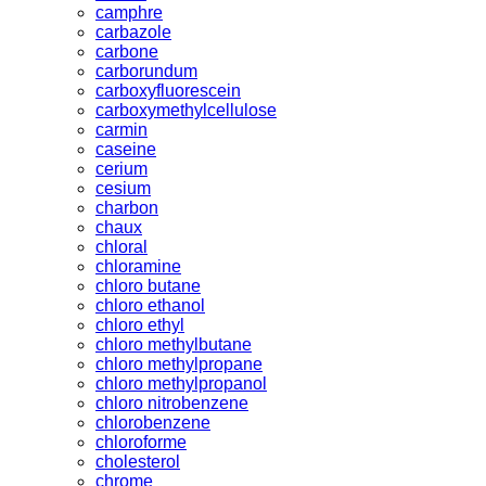
camphre
carbazole
carbone
carborundum
carboxyfluorescein
carboxymethylcellulose
carmin
caseine
cerium
cesium
charbon
chaux
chloral
chloramine
chloro butane
chloro ethanol
chloro ethyl
chloro methylbutane
chloro methylpropane
chloro methylpropanol
chloro nitrobenzene
chlorobenzene
chloroforme
cholesterol
chrome