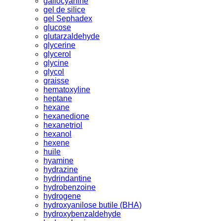
gallocyanine
gel de silice
gel Sephadex
glucose
glutarzaldehyde
glycerine
glycerol
glycine
glycol
graisse
hematoxyline
heptane
hexane
hexanedione
hexanetriol
hexanol
hexene
huile
hyamine
hydrazine
hydrindantine
hydrobenzoine
hydrogene
hydroxyanilose butile (BHA)
hydroxybenzaldehyde